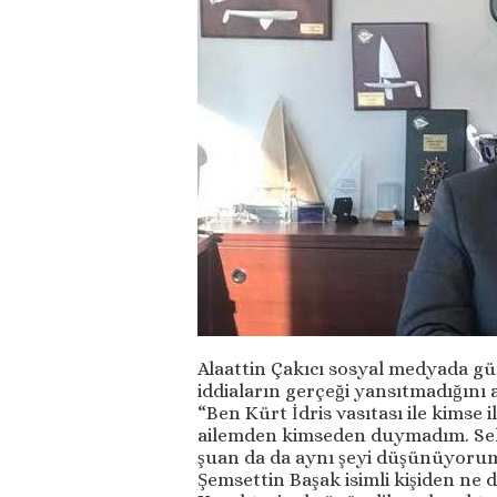
Alaattin Çakıcı sosyal medyada g
iddiaların gerçeği yansıtmadığını a
“Ben Kürt İdris vasıtası ile kimse 
ailemden kimseden duymadım. Sel
şuan da da aynı şeyi düşünüyorum.
Şemsettin Başak isimli kişiden ne