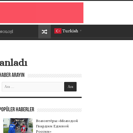
Turkish
NOLOJİ
▼
lanladı
Haber Arayın
Popüler Haberler
Волонтёры «Молодой
Гвардии Единой
России»