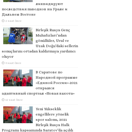
ликвидируют
последствия паводков на Урале и
Дальнем Востоке
2 saat önce
Birleşik Rusya Genç
Muhafızları’ndan
gönüllüler, Ural ve
Uzak Doğu’daki sellerin
sonuçlarını ortadan kaldırmaya yardımcı
oluyor
4 saat önce
В Саратове по
Народной программе
«Единой России»-2021
открылся
адаптивный спортзал «Новая высота»
12 saat önce
Yeni Yükseklik
engellilere yönelik
spor salonu, 2021
Birleşik Rusya Halk
Programı kapsamında Saratov’da açıldı