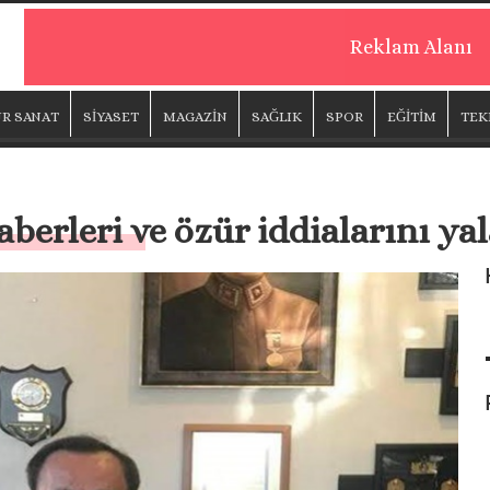
Reklam Alanı
R SANAT
SİYASET
MAGAZİN
SAĞLIK
SPOR
EĞİTİM
TEK
aberleri ve özür iddialarını ya