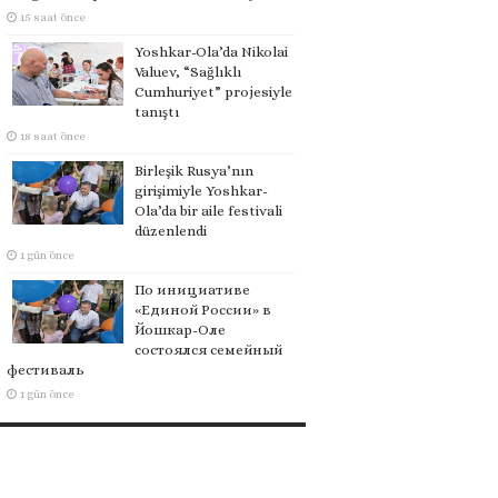
15 saat önce
Yoshkar-Ola’da Nikolai
Valuev, “Sağlıklı
Cumhuriyet” projesiyle
tanıştı
18 saat önce
Birleşik Rusya’nın
girişimiyle Yoshkar-
Ola’da bir aile festivali
düzenlendi
1 gün önce
По инициативе
«Единой России» в
Йошкар-Оле
состоялся семейный
фестиваль
1 gün önce