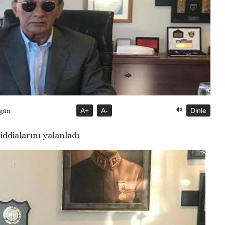
🔊
A+
A-
Dinle
ugün
 iddialarını yalanladı