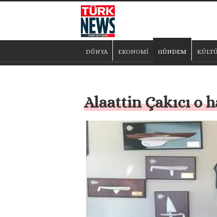
DÜNYA
EKONOMİ
GÜNDEM
KÜLTÜ
Alaattin Çakıcı o h