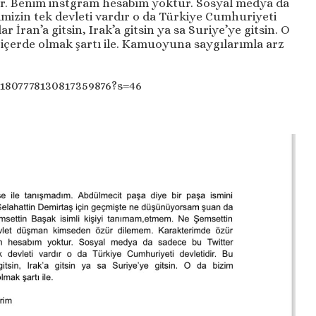
r. Benim instgram hesabım yoktur. Sosyal medya da
imizin tek devleti vardır o da Türkiye Cumhuriyeti
 İran’a gitsin, Irak’a gitsin ya sa Suriye’ye gitsin. O
 içerde olmak şartı ile. Kamuoyuna saygılarımla arz
s/1807778130817359876?s=46