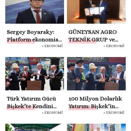
araya geldi
Sergey Boyarsky:
GÜNEYSAN AGRO
Platform ekonomisi
TEKNİK GRUP ve
» EKONOMİ
» EKONOMİ
özel bir hukuki
ROMANYALI EAST
yaklaşım
ELECTRIC GROUP
gerektiriyor
ARASINDA
STRATEJİK
ORTAKLIK YAPILAN
İMZA TÖRENİ İLE
TAÇLANDIRILMIŞ
Türk Yatırım Gücü
100 Milyon Dolarlık
OLDU
Bişkek’te Kendini
Yatırım: Bişkek’in
» EKONOMİ
» EKONOMİ
Gösteriyor
Kalbine Türk İmzası