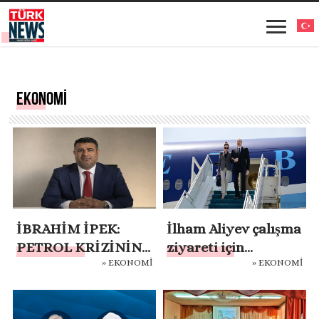
EKONOMİ
İBRAHİM İPEK:
İlham Aliyev çalışma
PETROL KRİZİNİN
ziyareti için
» EKONOMİ
» EKONOMİ
ENFLASYON VE FAİZ
Türkiye’ye geldi
ÜZERİNDEKİ
ETKİSİ