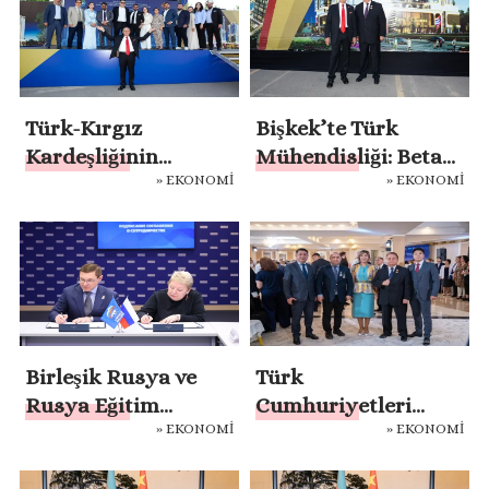
Türk-Kırgız
Bişkek’te Türk
Kardeşliğinin
Mühendisliği: Beta
» EKONOMİ
» EKONOMİ
Sembolü: Beta
Holding’ten Dev
Stores Bişkek’te
Yatırım Atağı
Yükseliyor
Birleşik Rusya ve
Türk
Rusya Eğitim
Cumhuriyetleri
» EKONOMİ
» EKONOMİ
Akademisi eğitim
Turizmi: Zengin
sektörünü
Doğal ve Tarihi