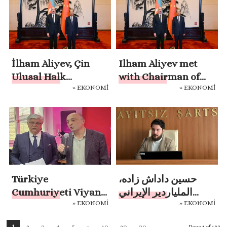
geliştirecek ve
Mirasın Keşfi
vatanseverlik
eğitimine katılacak
İlham Aliyev, Çin
Ilham Aliyev met
Ulusal Halk
with Chairman of
» EKONOMİ
» EKONOMİ
Kongresi Daimi
the Standing
Komitesi Başkanı ile
Committee of the
bir araya geldi
National People’s
Congress of China
Türkiye
حسين داداش زاده،
Cumhuriyeti Viyana
الملياردير الإيراني
» EKONOMİ
» EKONOMİ
Başkonsolosluğu
المتعدد
Muavin Konsolosu
1
2
3
4
5
»
10
20
30
...
Page 1 of 183