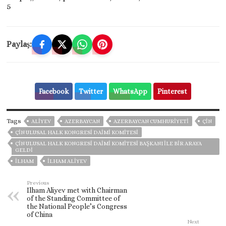
5
Paylaş:
Facebook
Twitter
WhatsApp
Pinterest
Tags
ALIYEV
AZERBAYCAN
AZERBAYCAN CUMHURIYETI
ÇIN
ÇIN ULUSAL HALK KONGRESI DAIMI KOMITESI
ÇIN ULUSAL HALK KONGRESI DAIMI KOMITESI BAŞKANI ILE BIR ARAYA
GELDI
İLHAM
İLHAM ALIYEV
Previous
Ilham Aliyev met with Chairman
of the Standing Committee of
the National People’s Congress
of China
Next