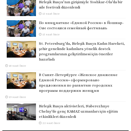
Birleşik Rusya’nın girişimiyle Yoshkar-Ola’da bir
aile festivali düzenlendi
13 saat önce
По инициативе «Единой России» в Йошкар-
Оле состоялся семейный фестиваль
15 saat önce
St. Petersburg’da, Birleşik Rusya Kadın Hareketi,
şehir genelinde kadınlara yönelik destek
programlarının geliştirilmesi için öneriler
hazırladı
18 saat önce
В Санкт-Петербурге «Женское движение
Единой России» сформировало
предложения по развитию городских
программ поддержки женщин
19 saat önce
Birleşik Rusya aktivistleri, Naberezhnye
Chelny’de genç KAMAZ uzmanları için eğitim
etkinlikleri düzenledi
22 saat önce