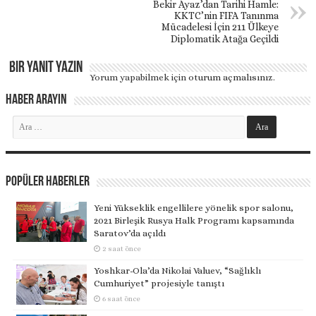
Bekir Ayaz’dan Tarihi Hamle:
KKTC’nin FIFA Tanınma
Mücadelesi İçin 211 Ülkeye
Diplomatik Atağa Geçildi
Bir yanıt yazın
Yorum yapabilmek için
oturum açmalısınız
.
Haber Arayın
Popüler Haberler
Yeni Yükseklik engellilere yönelik spor salonu,
2021 Birleşik Rusya Halk Programı kapsamında
Saratov’da açıldı
2 saat önce
Yoshkar-Ola’da Nikolai Valuev, “Sağlıklı
Cumhuriyet” projesiyle tanıştı
6 saat önce