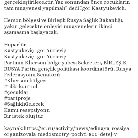
gerçekleştirilecektir. Yaz sonundan önce çocukların
tam muayenesi yapılmalı” dedi Igor Kastyukevich.
Herson bölgesi ve Birleşik Rusya Sağlık Bakanlığı,
yakın gelecekte önleyici muayenelerin ikinci
aşamasına başlayacak.
Hoparlör
Kastyukeviç İgor Yurieviç
Kastyukeviç İgor Yurieviç
Partinin Kherson bölge şubesi Sekreteri, BİRLEŞİK
RUSYA Partisi gençlik politikası koordinatörü, Rusya
Federasyonu Senatörü
#Kherson bölgesi
#tıbbi kontrol
#çocuklar
#partproje
#SağlıklıGelecek
Kamu resepsiyonu
Bir istek oluştur
kaynak:https://er.ru/activity/news/edinaya-rossiya-
organizovala-medosmotry-pochti-800-detej-v-