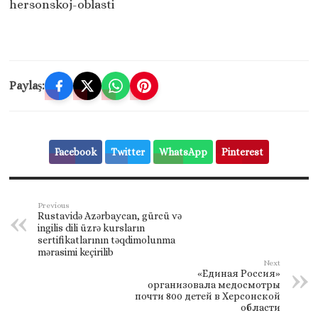
hersonskoj-oblasti
Paylaş:
Facebook
Twitter
WhatsApp
Pinterest
Previous
Rustavidə Azərbaycan, gürcü və
ingilis dili üzrə kursların
sertifikatlarının təqdimolunma
mərasimi keçirilib
Next
«Единая Россия»
организовала медосмотры
почти 800 детей в Херсонской
области