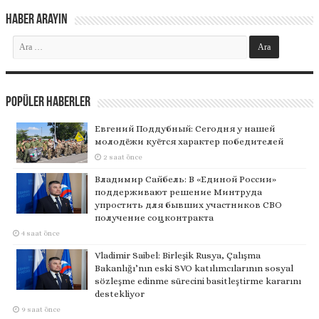
Haber Arayın
Popüler Haberler
Евгений Поддубный: Сегодня у нашей
молодёжи куётся характер победителей
2 saat önce
Владимир Сайбель: В «Единой России»
поддерживают решение Минтруда
упростить для бывших участников СВО
получение соцконтракта
4 saat önce
Vladimir Saibel: Birleşik Rusya, Çalışma
Bakanlığı’nın eski SVO katılımcılarının sosyal
sözleşme edinme sürecini basitleştirme kararını
destekliyor
9 saat önce