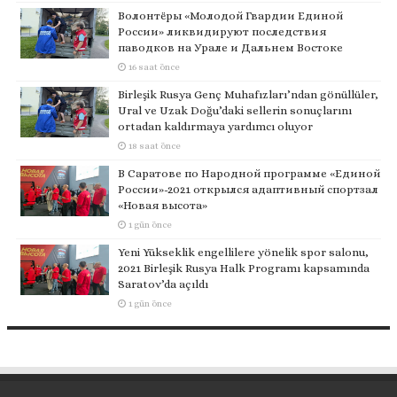
Волонтёры «Молодой Гвардии Единой
России» ликвидируют последствия
паводков на Урале и Дальнем Востоке
16 saat önce
Birleşik Rusya Genç Muhafızları’ndan gönüllüler,
Ural ve Uzak Doğu’daki sellerin sonuçlarını
ortadan kaldırmaya yardımcı oluyor
18 saat önce
В Саратове по Народной программе «Единой
России»-2021 открылся адаптивный спортзал
«Новая высота»
1 gün önce
Yeni Yükseklik engellilere yönelik spor salonu,
2021 Birleşik Rusya Halk Programı kapsamında
Saratov’da açıldı
1 gün önce