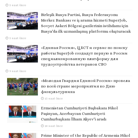
5 saat önce
Birleşik Rusya Partisi, Rusya Federasyonu
Merkez Bankası ve iş arama hizmeti SuperJob,
Sovyet Askeri Bölgesi gazilerinin istihdamı için
Rusya’da ilk uzmanlaşmış platformu oluşturacak
5 saat önce
«Единая Россия», ЦБСТ и сервис по поиску
работы SuperJob создадут первую в России
специализированную платформу для
трудоустройства ветеранов СВО
9 saat önce
«Молодая Гвардия Единой России» провела
по всей стране мероприятия ко Дню
физкультурника
15 saat önce
Ermenistan Cumhuriyeti Başbakanı Nikol
Paşinyan, Azerbaycan Cumhuriyeti
Cumhurbaşkanı İlham Aliyev’i aradı
18 saat önce
Prime Minister of the Republic of Armenia Nikol