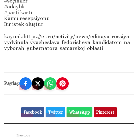
#seçimler
#adaylık
#parti kartı
Kamu resepsiyonu
Bir istek oluştur
kaynak:https://er.ru/activity/news/edinaya-rossiya-
vydvinula-vyacheslava-fedorisheva-kandidatom-na-
vyborah-gubernatora-samarskoj-oblasti
Paylaş:
Facebook
Twitter
WhatsApp
Pinterest
Previous