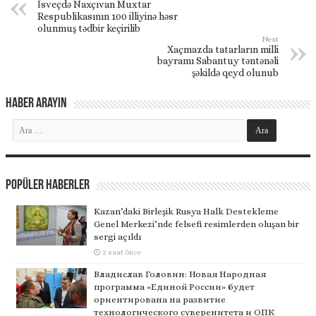
İsveçdə Naxçıvan Muxtar
Respublikasının 100 illiyinə həsr
olunmuş tədbir keçirilib
Next
Xaçmazda tatarların milli
bayramı Sabantuy təntənəli
şəkildə qeyd olunub
Haber Arayın
Popüler Haberler
Kazan’daki Birleşik Rusya Halk Destekleme
Genel Merkezi’nde felsefi resimlerden oluşan bir
sergi açıldı
2 saat önce
Владислав Головин: Новая Народная
программа «Единой России» будет
ориентирована на развитие
технологического суверенитета и ОПК