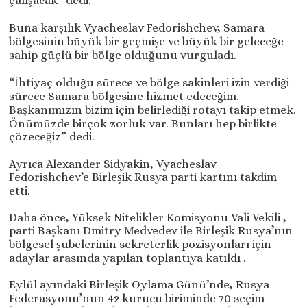
çalışacak” dedi.
Buna karşılık Vyacheslav Fedorishchev, Samara
bölgesinin büyük bir geçmişe ve büyük bir geleceğe
sahip güçlü bir bölge olduğunu vurguladı.
“İhtiyaç olduğu sürece ve bölge sakinleri izin verdiği
sürece Samara bölgesine hizmet edeceğim.
Başkanımızın bizim için belirlediği rotayı takip etmek.
Önümüzde birçok zorluk var. Bunları hep birlikte
çözeceğiz” dedi.
Ayrıca Alexander Sidyakin, Vyacheslav
Fedorishchev’e Birleşik Rusya parti kartını takdim
etti.
Daha önce, Yüksek Nitelikler Komisyonu Vali Vekili ,
parti Başkanı Dmitry Medvedev ile Birleşik Rusya’nın
bölgesel şubelerinin sekreterlik pozisyonları için
adaylar arasında yapılan toplantıya katıldı .
Eylül ayındaki Birleşik Oylama Günü’nde, Rusya
Federasyonu’nun 42 kurucu biriminde 70 seçim