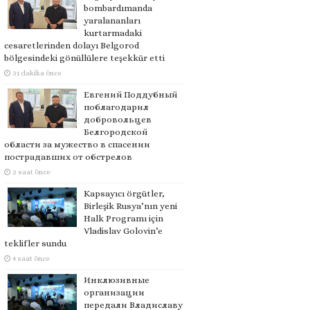
bombardımanda
yaralananları
kurtarmadaki
cesaretlerinden dolayı Belgorod
bölgesindeki gönüllülere teşekkür etti
31 dakika önce
Евгений Поддубный
поблагодарил
добровольцев
Белгородской
области за мужество в спасении
пострадавших от обстрелов
2 saat önce
Kapsayıcı örgütler,
Birleşik Rusya’nın yeni
Halk Programı için
Vladislav Golovin’e
teklifler sundu
4 saat önce
Инклюзивные
организации
передали Владиславу