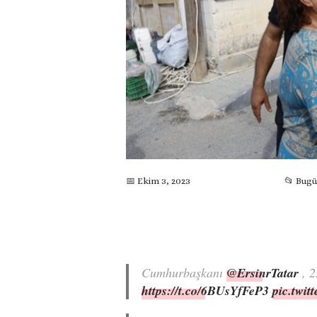
📅 Ekim 3, 2023
📂 Bug
Cumhurbaşkanı
@ErsinrTatar
, 2
https://t.co/6BUsYfFeP3
pic.twi