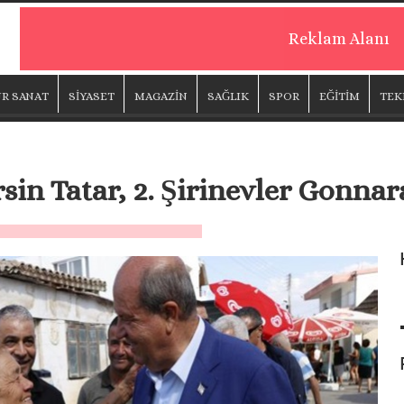
Reklam Alanı
R SANAT
SİYASET
MAGAZİN
SAĞLIK
SPOR
EĞİTİM
TEK
n Tatar, 2. Şirinevler Gonnara