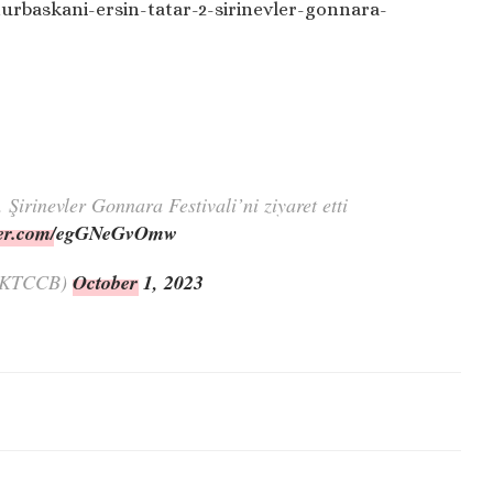
urbaskani-ersin-tatar-2-sirinevler-gonnara-
. Şirinevler Gonnara Festivali’ni ziyaret etti
tter.com/egGNeGvOmw
KKTCCB)
October 1, 2023