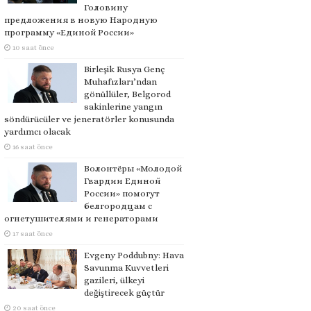
Головину
предложения в новую Народную
программу «Единой России»
10 saat önce
Birleşik Rusya Genç
Muhafızları’ndan
gönüllüler, Belgorod
sakinlerine yangın
söndürücüler ve jeneratörler konusunda
yardımcı olacak
16 saat önce
Волонтёры «Молодой
Гвардии Единой
России» помогут
белгородцам с
огнетушителями и генераторами
17 saat önce
Evgeny Poddubny: Hava
Savunma Kuvvetleri
gazileri, ülkeyi
değiştirecek güçtür
20 saat önce