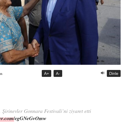
🔊
A+
A-
Dinle
ün
. Şirinevler Gonnara Festivali’ni ziyaret etti
tter.com/egGNeGvOmw