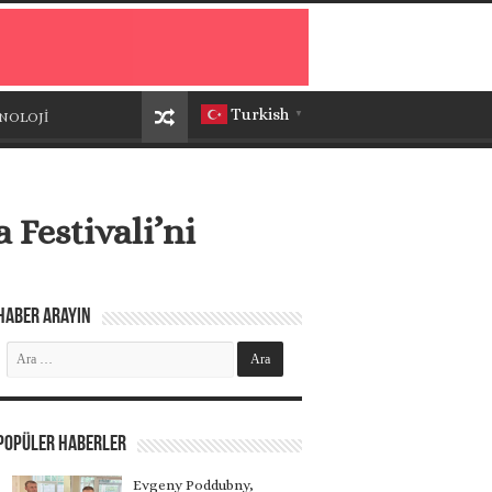
Turkish
NOLOJİ
▼
 Festivali’ni
Haber Arayın
Popüler Haberler
Evgeny Poddubny,