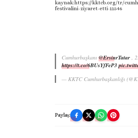
kaynak:https://kktcb.org/tr/cumh
festivalini-ziyaret-etti-11546
Cumhurbaşkanı
@ErsinrTatar
, 2
https://t.co/6BUsYfFeP3
pic.twi
— KKTC Cumhurbaşkanlığı (@
Paylaş: