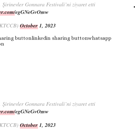
. Şirinevler Gonnara Festivali’ni ziyaret etti
tter.com/egGNeGvOmw
KKTCCB)
October 1, 2023
haring buttonlinkedin sharing buttonwhatsapp
on
. Şirinevler Gonnara Festivali’ni ziyaret etti
tter.com/egGNeGvOmw
KKTCCB)
October 1, 2023