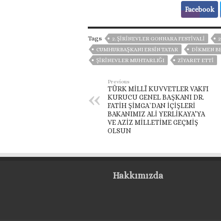
Facebook
Tags
2. ŞIRINEVLER GONNARA FESTIVALI
2
CUMHURBAŞKANI ERSIN TATAR
DIKMEN BE
ŞIRINEVLER MUHTARLIĞI
ZİYARET ETTİ
Previous
TÜRK MİLLÎ KUVVETLER VAKFI
KURUCU GENEL BAŞKANI DR.
FATİH ŞİMGA`DAN İÇİŞLERİ
BAKANIMIZ ALİ YERLİKAYA’YA
VE AZİZ MİLLETİME GEÇMİŞ
OLSUN
Hakkımızda