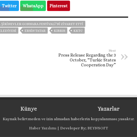
Twitter
WhatsApp
Pinterest
. ŞIRINEVLER GONNARA FESTIVALI’NI ZIYARET ETTI
LEDIYESI
ERSIN TATAR
KIBRIS
KKTC
Next
Press Release Regarding the 3
October, “Turkic States
Cooperation Day”
Künye
Yazarlar
Kaynak belirtmeden ve izin almadan haberlerin kopyalanması yasaktır.
Haber Yazılımı
| Developer By;
BEYNSOFT