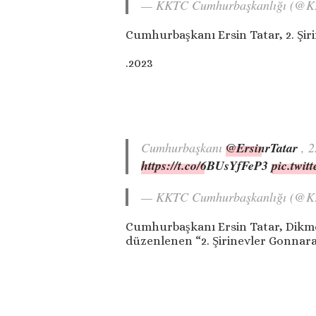
— KKTC Cumhurbaşkanlığı (@
Cumhurbaşkanı Ersin Tatar, 2. Şirin
.2023
Cumhurbaşkanı
@ErsinrTatar
, 2
https://t.co/6BUsYfFeP3
pic.twi
— KKTC Cumhurbaşkanlığı (@
Cumhurbaşkanı Ersin Tatar, Dikmen 
düzenlenen “2. Şirinevler Gonnara F