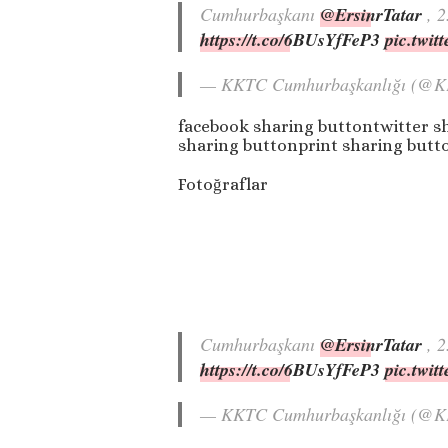
Cumhurbaşkanı
@ErsinrTatar
, 2
https://t.co/6BUsYfFeP3
pic.twi
— KKTC Cumhurbaşkanlığı (@
facebook sharing buttontwitter s
sharing buttonprint sharing butt
Fotoğraflar
Cumhurbaşkanı
@ErsinrTatar
, 2
https://t.co/6BUsYfFeP3
pic.twi
— KKTC Cumhurbaşkanlığı (@