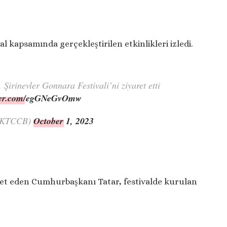
l kapsamında gerçekleştirilen etkinlikleri izledi.
. Şirinevler Gonnara Festivali’ni ziyaret etti
tter.com/egGNeGvOmw
KKTCCB)
October 1, 2023
bet eden Cumhurbaşkanı Tatar, festivalde kurulan