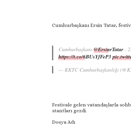
Cumhurbaşkanı Ersin Tatar, festiva
Cumhurbaşkanı
@ErsinrTatar
, 2
https://t.co/6BUsYfFeP3
pic.twi
— KKTC Cumhurbaşkanlığı (@
Festivale gelen vatandaşlarla soh
stantları gezdi.
Dosya Adı