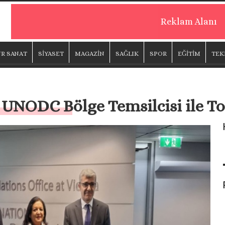
Reklam Alanı
R SANAT
SİYASET
MAGAZİN
SAĞLIK
SPOR
EĞİTİM
TEK
UNODC Bölge Temsilcisi ile To