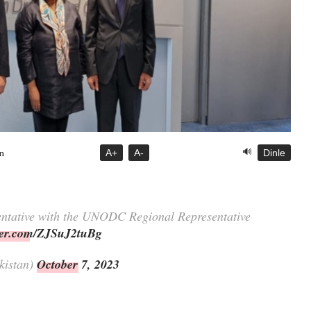
🔊
A+
A-
Dinle
n
entative with the UNODC Regional Representative
tter.com/ZJSuJ2tuBg
kistan)
October 7, 2023