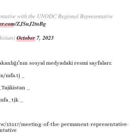
entative with the UNODC Regional Representative
tter.com/ZJSuJ2tuBg
kistan)
October 7, 2023
akanlığı’nın sosyal medyadaki resmi sayfaları:
m/mfa.tj _
Tajikistan _
mfa_tjk _
ew/13517/meeting-of-the-permanent-representative-
ntative