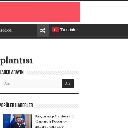
Turkish
NOLOJİ
▼
plantısı
Haber Arayın
Popüler Haberler
Владимир Сайбель: В
«Единой России»
поддерживают