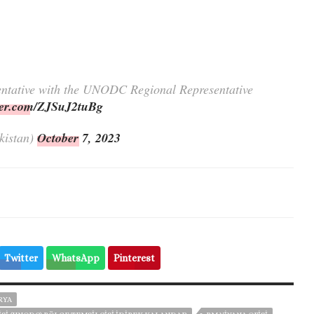
entative with the UNODC Regional Representative
tter.com/ZJSuJ2tuBg
kistan)
October 7, 2023
Twitter
WhatsApp
Pinterest
RYA