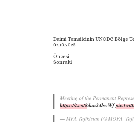
Daimi Temsilcinin UNODC Bölge Tems
07.10.2023
Öncesi
Sonraki
Meeting of the Permanent Repres
https://t.co/8dan24bwWf
pic.twi
— MFA Tajikistan (@MOFA_Taji