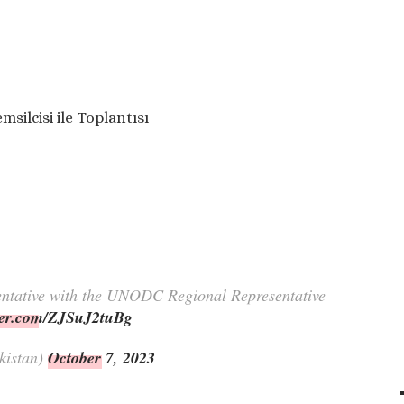
ilcisi ile Toplantısı
entative with the UNODC Regional Representative
tter.com/ZJSuJ2tuBg
kistan)
October 7, 2023