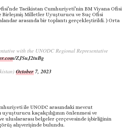
fisi’nde Tacikistan Cumhuriyeti’nin BM Viyana Ofisi
e Birleşmiş Milletler Uyuşturucu ve Suç Ofisi
andar arasında bir toplantı gerçekleştirildi. ) Orta
entative with the UNODC Regional Representative
tter.com/ZJSuJ2tuBg
kistan)
October 7, 2023
umhuriyeti ile UNODC arasındaki mevcut
şı uyuşturucu kaçakçılığının önlenmesi ve
ve uluslararası belgeler çerçevesinde işbirliğinin
örüş alışverişinde bulundu.