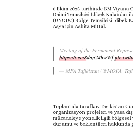
6 Ekim 2023 tarihinde BM Viyana O
Daimi Temsilcisi İdibek Kalandar il
(UNODC) Bölge Temsilcisi İdibek Kal
Asya için Ashita Mittal.
Meeting of the Permanent Repres
https://t.co/8dan24bwWf
pic.twi
— MFA Tajikistan (@MOFA_Taji
Toplantıda taraflar, Tacikistan C
organizasyon projeleri ve yasa dı
mücadeleye yönelik ilgili bölgesel 
durumu ve beklentileri hakkında g