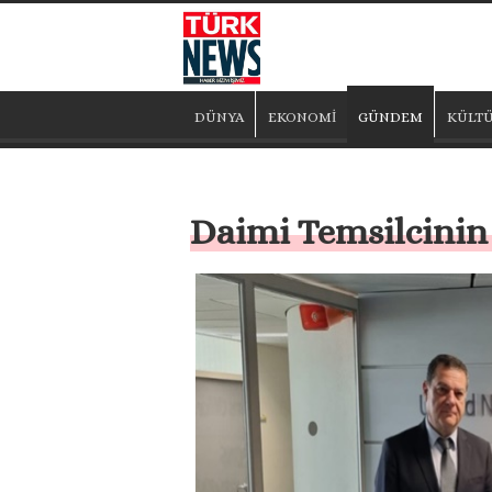
DÜNYA
EKONOMİ
GÜNDEM
KÜLTÜ
Daimi Temsilcinin 