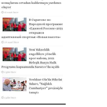
sonuçlarını ortadan kaldırmaya yardımcı
oluyor
15 saat önce
В Саратове по
Народной программе
«Единой России»-2021
открылся
адаптивный спортзал «Новая высота»
23 saat önce
Yeni Yükseklik
engellilere yönelik
spor salonu, 2021
Birleşik Rusya Halk
Programı kapsamında Saratov’da açıldı
1 gün önce
Yoshkar-Ola’da Nikolai
Valuev, “Sağlıklı
Cumhuriyet” projesiyle
tanıştı
1 gün önce