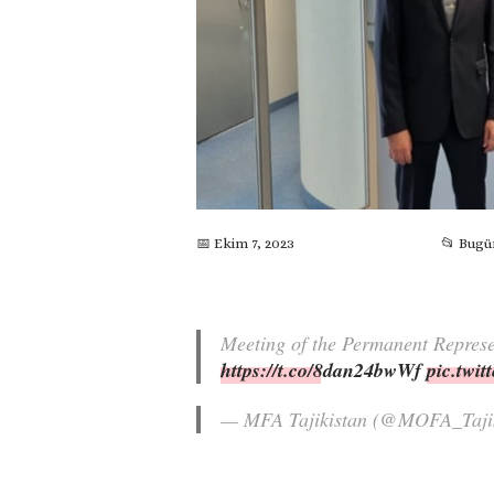
📅 Ekim 7, 2023
📂 Bugü
Meeting of the Permanent Repres
https://t.co/8dan24bwWf
pic.twi
— MFA Tajikistan (@MOFA_Taji