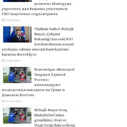
решение Минтруда
упростить для бывших участников
СВО получение соцконтракта
1 saat önce
Vladimir Saibel: Birleşik
Rusya, Çalışma
Bakanlığı’nın eski SVO
katılımcılarının sosyal
sözleşme edinme sürecini basitleştirme
kararını destekliyor
6 saat önce
Волонтёры «Молодой
Гвардии Единой
России»
ликвидируют
последствия паводков на Урале и
Дальнем Востоке
13 saat önce
Birleşik Rusya Genç
Muhafızları’ndan
gönüllüler, Ural ve
Uzak Doğu’daki sellerin