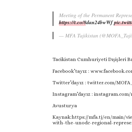
Meeting of the Permanent Repres
https://t.co/8dan24bwWf
pic.twi
— MFA Tajikistan (@MOFA_Taji
Tacikistan Cumhuriyeti Dışişleri B
Facebook’tayız : www.facebook.co
Twitter’dayız : twitter.com/MOFA_
Instagram’dayız : instagram.com/
Avusturya
Kaynak:https://mfa.tj/en/main/vi
with-the-unodc-regional-represe