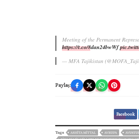
Meeting of the Permanent Repres
https://t.co/8dan24bwWf
pic.twi
— MFA Tajikistan (@MOFA_Taji
Paylaş:
Facebook
Tags
ASHITA MITTAL
AVRUPA
AVUSTU