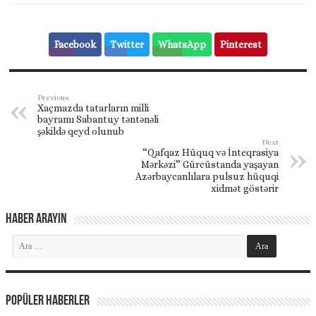
Facebook
Twitter
WhatsApp
Pinterest
Previous
Xaçmazda tatarların milli
bayramı Sabantuy təntənəli
şəkildə qeyd olunub
Next
“Qafqaz Hüquq və İnteqrasiya
Mərkəzi” Gürcüstanda yaşayan
Azərbaycanlılara pulsuz hüquqi
xidmət göstərir
Haber Arayın
Popüler Haberler