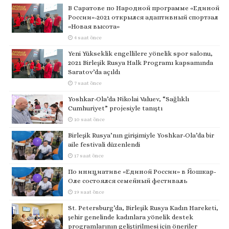
В Саратове по Народной программе «Единой
России»-2021 открылся адаптивный спортзал
«Новая высота»
4 saat önce
Yeni Yükseklik engellilere yönelik spor salonu,
2021 Birleşik Rusya Halk Programı kapsamında
Saratov’da açıldı
7 saat önce
Yoshkar-Ola’da Nikolai Valuev, “Sağlıklı
Cumhuriyet” projesiyle tanıştı
10 saat önce
Birleşik Rusya’nın girişimiyle Yoshkar-Ola’da bir
aile festivali düzenlendi
17 saat önce
По инициативе «Единой России» в Йошкар-
Оле состоялся семейный фестиваль
19 saat önce
St. Petersburg’da, Birleşik Rusya Kadın Hareketi,
şehir genelinde kadınlara yönelik destek
programlarının geliştirilmesi için öneriler