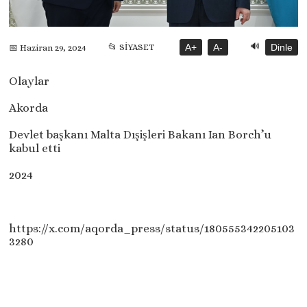
🔊
📂 SİYASET
A+
A-
Dinle
📅 Haziran 29, 2024
Olaylar
Akorda
Devlet başkanı Malta Dışişleri Bakanı Ian Borch’u
kabul etti
2024
https://x.com/aqorda_press/status/180555342205103
3280