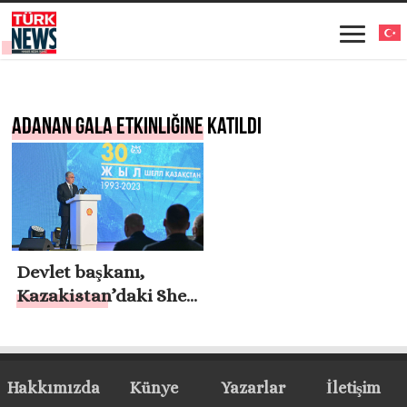
adanan gala etkinliğine katıldı
Devlet başkanı,
Kazakistan’daki Shell
endişesinin 30.
yıldönümüne adanan
gala etkinliğine
Hakkımızda
Künye
Yazarlar
İletişim
katıldı