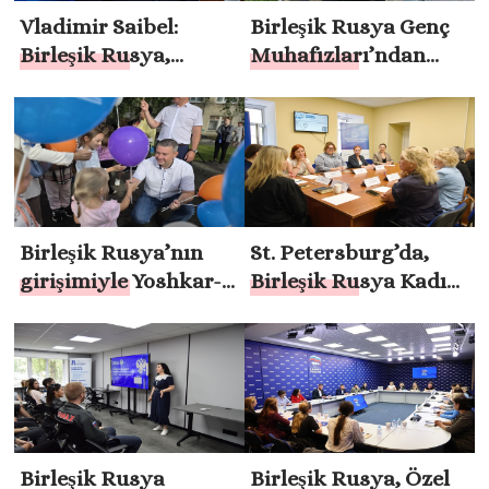
Vladimir Saibel:
Birleşik Rusya Genç
Birleşik Rusya,
Muhafızları’ndan
Çalışma Bakanlığı’nın
gönüllüler, Ural ve
eski SVO
Uzak Doğu’daki
katılımcılarının
sellerin sonuçlarını
sosyal sözleşme
ortadan kaldırmaya
edinme sürecini
yardımcı oluyor
basitleştirme
Birleşik Rusya’nın
St. Petersburg’da,
kararını destekliyor
girişimiyle Yoshkar-
Birleşik Rusya Kadın
Ola’da bir aile
Hareketi, şehir
festivali düzenlendi
genelinde kadınlara
yönelik destek
programlarının
geliştirilmesi için
öneriler hazırladı
Birleşik Rusya
Birleşik Rusya, Özel