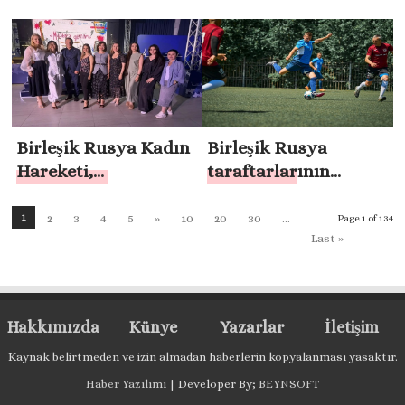
bölgesel deneyimleri
destek merkezi
kararlarına dikkat
dikkate alarak
“Kültürde Birlikte”
çekti
engelli bireyler için
festivalini düzenledi
bir istihdam modeli
geliştirecektir
Birleşik Rusya Kadın
Birleşik Rusya
Hareketi,
taraftarlarının
Astrakhan’da bir
desteğiyle
yardım konseri
Birobidzhan’da
1
2
3
4
5
»
10
20
30
...
Page 1 of 134
düzenlenmesine
futbol maçları ve
Last »
yardımcı oldu
karate müsabakaları
düzenlendi
Hakkımızda
Künye
Yazarlar
İletişim
Kaynak belirtmeden ve izin almadan haberlerin kopyalanması yasaktır.
Haber Yazılımı
| Developer By;
BEYNSOFT