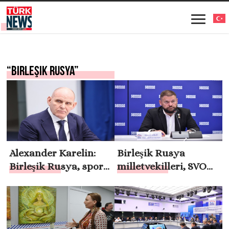
“Birleşik Rusya”
Alexander Karelin:
Birleşik Rusya
Birleşik Rusya, sporu
milletvekilleri, SVO
milyonlarca Rus için
katılımcılarının arazi
erişilebilir kılıyor
sahibi olmalarına izin
verecek yasal
düzenlemeler