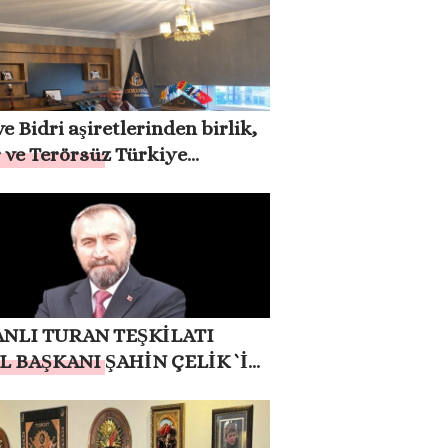
EKLİYORUZ”
e Bidri aşiretlerinden birlik,
 ve Terörsüz Türkiye
usu
NLI TURAN TEŞKİLATI
L BAŞKANI ŞAHİN ÇELİK `İN
EME DAİR MAKALESİ