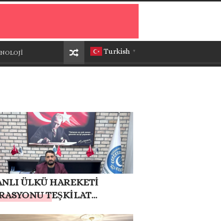
Turkish
NOLOJİ
▼
NLI ÜLKÜ HAREKETİ
RASYONU TEŞKİLAT
ANI MUSA APAYDIN:
ÖRSÜZ TÜRKİYE HEDEFİNİ