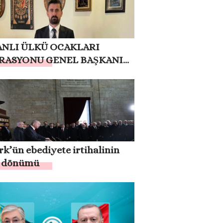
NLI ÜLKÜ OCAKLARI
RASYONU GENEL BAŞKANI
UT BAŞDAŞ: HER ZAMAN
URBAŞKANIMIZ ERDOĞAN
ANINDAYIZ
rk’ün ebediyete irtihalinin
ıl dönümü