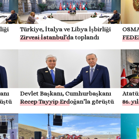
liği
Türkiye, İtalya ve Libya İşbirliği
OSMA
Zirvesi İstanbul’da toplandı
FEDE
TURG
CUMH
`IN Y
anı
Devlet Başkanı, Cumhurbaşkanı
Atatü
üştü
Recep Tayyip Erdoğan’la görüştü
86. y