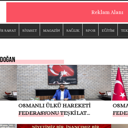
Reklam Alanı
ÜR SANAT
SİYASET
MAGAZİN
SAĞLIK
SPOR
EĞİTİM
TEK
rdoğan
OSMANLI ÜLKÜ HAREKETİ
OSMA
FEDERASYONU TEŞKİLAT
FEDE
BAŞKANI MUSA APAYDIN:
BAŞK
CEP
“CUMHURBAŞKANIMIZ RECEP
“TER