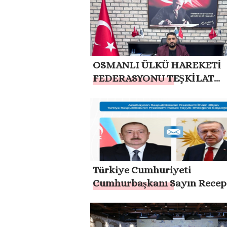
TAYYİP ERDOĞAN’IN HER 
YANINDAYIZ”
OSMANLI ÜLKÜ HAREKETİ
FEDERASYONU TEŞKİLAT
BAŞKANI MUSA APAYDIN:
“TERÖRSÜZ TÜRKİYE HEDE
DESTEKLİYORUZ”
Türkiye Cumhuriyeti
Cumhurbaşkanı Sayın Recep
Tayyip Erdoğan’a