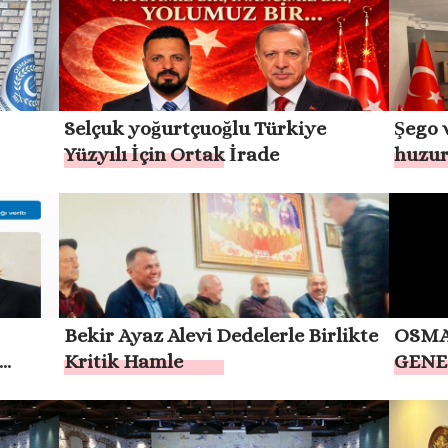
ZAMAN
TAYYİP ERDOĞAN’IN HER ZAMAN
DEST
YANINDAYIZ”
Selçuk yoğurtçuoğlu Türkiye
Şego v
Yüzyılı İçin Ortak İrade
huzur
vurg
FİNİ
Bekir Ayaz Alevi Dedelerle Birlikte
OSMA
Kritik Hamle
GENE
GÜND