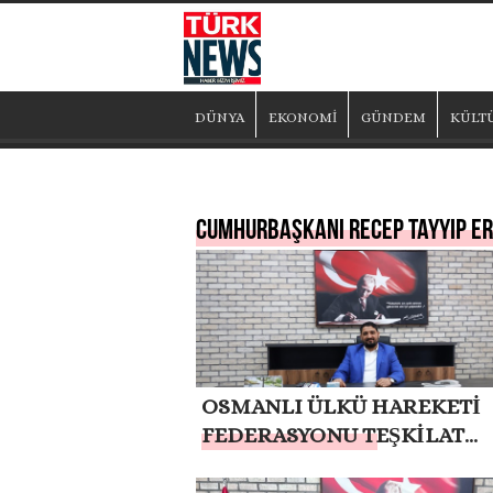
DÜNYA
EKONOMİ
GÜNDEM
KÜLT
Cumhurbaşkanı Recep Tayyip E
OSMANLI ÜLKÜ HAREKETİ
FEDERASYONU TEŞKİLAT
BAŞKANI MUSA APAYDIN:
“CUMHURBAŞKANIMIZ RE