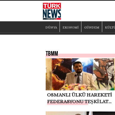
DÜNYA
EKONOMİ
GÜNDEM
KÜLT
TBMM
OSMANLI ÜLKÜ HAREKETİ
FEDERASYONU TEŞKİLAT
BAŞKANI MUSA APAYDIN:
“KAPSAMLI GENEL AF