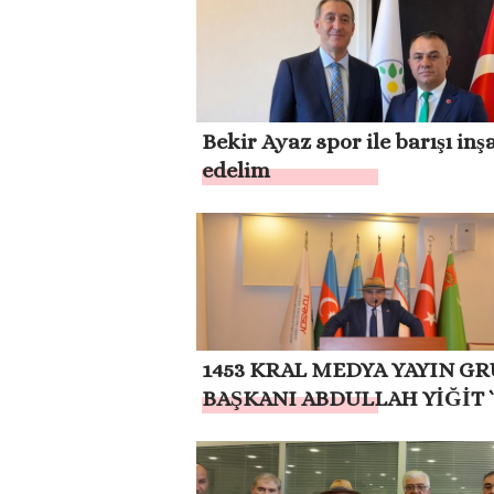
TOPLUMSAL BARIŞA KATKI
SAĞLAYACAKTIR”
Bekir Ayaz spor ile barışı inş
edelim
1453 KRAL MEDYA YAYIN G
BAŞKANI ABDULLAH YİĞİT 
23 NİSAN MESAJI