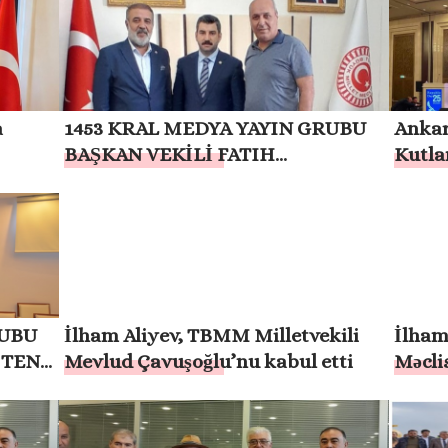
TOPLUMSAL BARIŞA KATKI
SAĞLAYACAKTIR”
a
1453 KRAL MEDYA YAYIN GRUBU
Ankar
BAŞKAN VEKİLİ FATIH
Kutla
ÖZBEK’TEN TBMM İDARE AMIRİ
İBRAHİM EYYÜBOĞLU’NA
ZİYARET
RUBU
İlham Aliyev, TBMM Milletvekili
İlham
`TEN
Mevlud Çavuşoğlu’nu kabul etti
Məclis
Çavuş