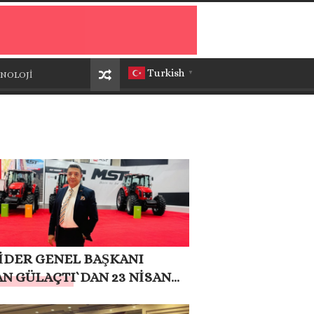
Turkish
NOLOJİ
▼
İDER GENEL BAŞKANI
N GÜLAÇTI`DAN 23 NİSAN
JI