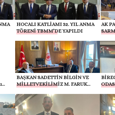
ANMA
HOCALI KATLİAMI 32. YIL ANMA
AK P
TÖRENİ TBMM’DE YAPILDI
SARM
GÖR
BAŞKAN SADETTİN BİLGİN VE
BİREC
ı
MİLLETVEKİLİMİZ M. FARUK
ODAS
 etti
PINARBAŞI `DAN BEKİR BOZDAĞ
BİLGİ
`A ZİYARET
FARUK
ETTİ