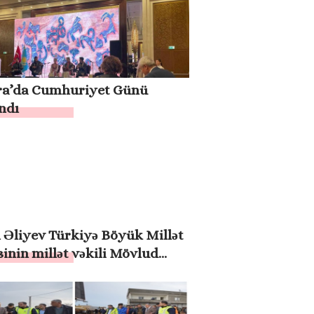
a’da Cumhuriyet Günü
ndı
 Əliyev Türkiyə Böyük Millət
inin millət vəkili Mövlud
oğlunu qəbul edib