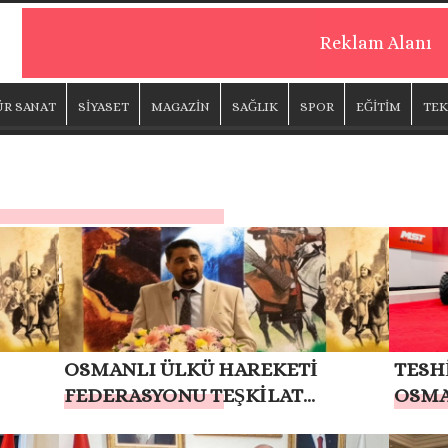
Reklam Alanı
ÜR SANAT
SİYASET
MAGAZİN
SAĞLIK
SPOR
EĞİTİM
TEK
OSMANLI ÜLKÜ HAREKETİ
TESH
FEDERASYONU TEŞKİLAT
OSMA
BAŞKANI MUSA APAYDIN:
MESA
“KAPSAMLI GENEL AF