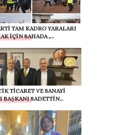
ARTİ TAM KADRO YARALARI
AK İÇİN SAHADA ,
ÜNTÜLÜ
İK TİCARET VE SANAYİ
I BAŞKANI SADETTİN
N MİLLETVEKİLİMİZ AV. M.
 PINARBAŞI `YI ZİYARET