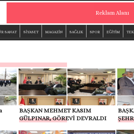
Reklam Alanı
ÜR SANAT
SİYASET
MAGAZİN
SAĞLIK
SPOR
EĞİTİM
TEK
a
BAŞKAN MEHMET KASIM
BAŞK
GÜLPINAR, GÖREVİ DEVRALDI
ŞEHR
OLSU