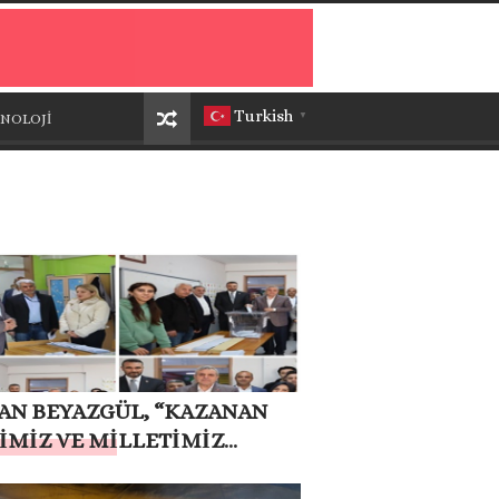
Turkish
NOLOJİ
▼
AN BEYAZGÜL, “KAZANAN
İMİZ VE MİLLETİMİZ
N”