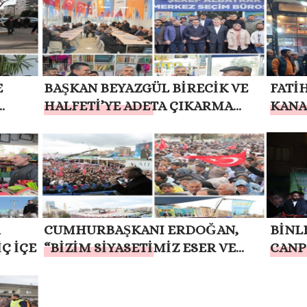
E
BAŞKAN BEYAZGÜL BİRECİK VE
FATİ
HALFETİ’YE ADETA ÇIKARMA
KANA
RA
YAPTI
PROG
GELD
CUMHURBAŞKANI ERDOĞAN,
BİNL
Ç İÇE
“BİZİM SİYASETİMİZ ESER VE
CANP
HİZMET SİYASETİDİR”
BULU