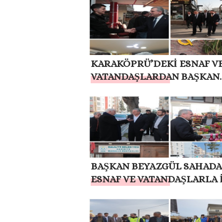
KARAKÖPRÜ’DEKİ ESNAF V
VATANDAŞLARDAN BAŞKAN
BEYAZGÜL VE AK KADROLA
TAM DESTEK Görüntülü
BAŞKAN BEYAZGÜL SAHADA
ESNAF VE VATANDAŞLARLA İ