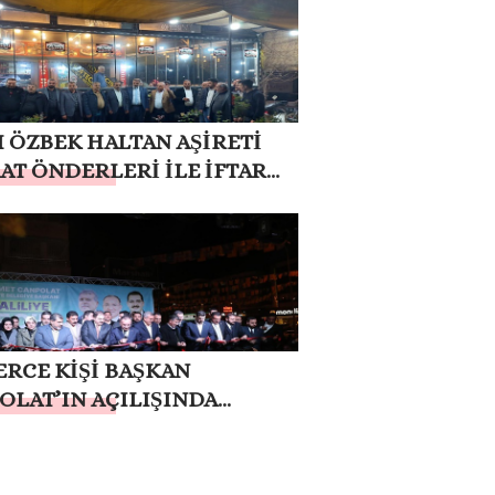
H ÖZBEK HALTAN AŞİRETİ
AT ÖNDERLERİ İLE İFTAR
RAMINDA BİR ARAYA
İ
ERCE KİŞİ BAŞKAN
OLAT’IN AÇILIŞINDA
ŞTU