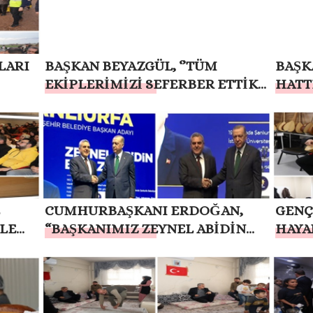
LARI
BAŞKAN BEYAZGÜL, ‘’TÜM
BAŞK
EKİPLERİMİZİ SEFERBER ETTİK’’
HATT
– GÖRÜNTÜLÜ
TAMA
CUMHURBAŞKANI ERDOĞAN,
GENÇ
LE
“BAŞKANIMIZ ZEYNEL ABİDİN
HAYA
BEYAZGÜL İLE YOLA DEVAM
EDİYORUZ”