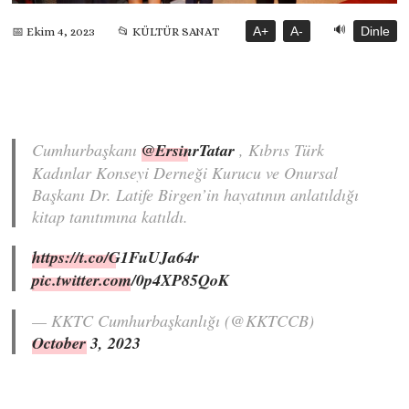
🔊
A+
A-
Dinle
📅 Ekim 4, 2023
📂 KÜLTÜR SANAT
Cumhurbaşkanı
@ErsinrTatar
, Kıbrıs Türk
Kadınlar Konseyi Derneği Kurucu ve Onursal
Başkanı Dr. Latife Birgen’in hayatının anlatıldığı
kitap tanıtımına katıldı.
https://t.co/G1FuUJa64r
pic.twitter.com/0p4XP85QoK
— KKTC Cumhurbaşkanlığı (@KKTCCB)
October 3, 2023