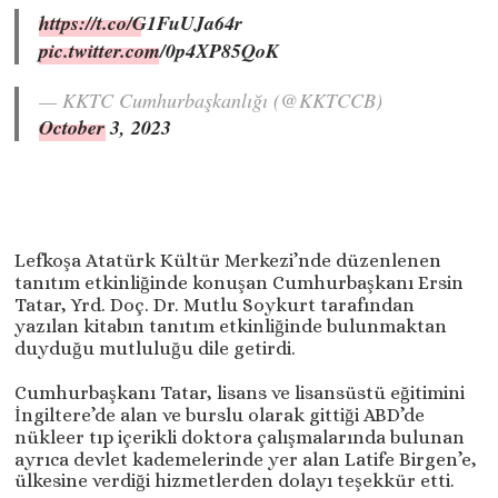
https://t.co/G1FuUJa64r
pic.twitter.com/0p4XP85QoK
— KKTC Cumhurbaşkanlığı (@KKTCCB)
October 3, 2023
Lefkoşa Atatürk Kültür Merkezi’nde düzenlenen
tanıtım etkinliğinde konuşan Cumhurbaşkanı Ersin
Tatar, Yrd. Doç. Dr. Mutlu Soykurt tarafından
yazılan kitabın tanıtım etkinliğinde bulunmaktan
duyduğu mutluluğu dile getirdi.
Cumhurbaşkanı Tatar, lisans ve lisansüstü eğitimini
İngiltere’de alan ve burslu olarak gittiği ABD’de
nükleer tıp içerikli doktora çalışmalarında bulunan
ayrıca devlet kademelerinde yer alan Latife Birgen’e,
ülkesine verdiği hizmetlerden dolayı teşekkür etti.