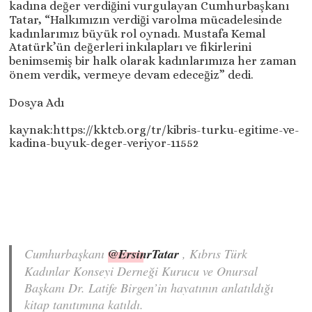
kadına değer verdiğini vurgulayan Cumhurbaşkanı
Tatar, “Halkımızın verdiği varolma mücadelesinde
kadınlarımız büyük rol oynadı. Mustafa Kemal
Atatürk’ün değerleri inkılapları ve fikirlerini
benimsemiş bir halk olarak kadınlarımıza her zaman
önem verdik, vermeye devam edeceğiz” dedi.
Dosya Adı
kaynak:https://kktcb.org/tr/kibris-turku-egitime-ve-
kadina-buyuk-deger-veriyor-11552
Cumhurbaşkanı
@ErsinrTatar
, Kıbrıs Türk
Kadınlar Konseyi Derneği Kurucu ve Onursal
Başkanı Dr. Latife Birgen’in hayatının anlatıldığı
kitap tanıtımına katıldı.