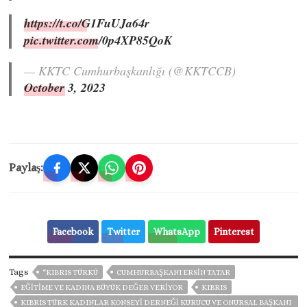
https://t.co/G1FuUJa64r
pic.twitter.com/0p4XP85QoK
— KKTC Cumhurbaşkanlığı (@KKTCCB)
October 3, 2023
Paylaş:
Facebook
Twitter
WhatsApp
Pinterest
Tags
“KIBRIS TÜRKÜ
CUMHURBAŞKANI ERSIN TATAR
EĞITIME VE KADINA BÜYÜK DEĞER VERIYOR
KIBRIS
KIBRIS TÜRK KADINLAR KONSEYI DERNEĞI KURUCU VE ONURSAL BAŞKANI