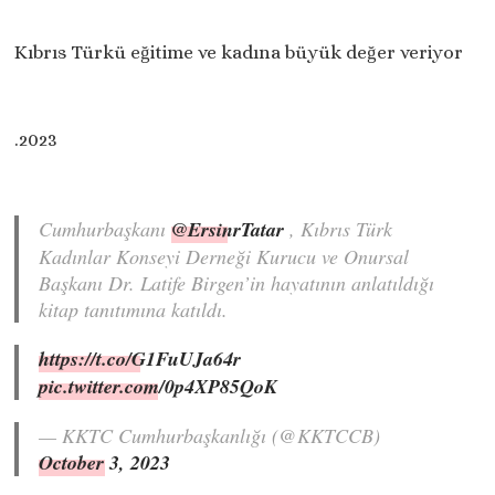
Kıbrıs Türkü eğitime ve kadına büyük değer veriyor
.2023
Cumhurbaşkanı
@ErsinrTatar
, Kıbrıs Türk
Kadınlar Konseyi Derneği Kurucu ve Onursal
Başkanı Dr. Latife Birgen’in hayatının anlatıldığı
kitap tanıtımına katıldı.
https://t.co/G1FuUJa64r
pic.twitter.com/0p4XP85QoK
— KKTC Cumhurbaşkanlığı (@KKTCCB)
October 3, 2023