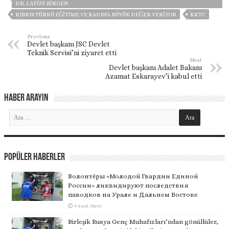
DR. LATIFE BIRGEN
KIBRIS TÜRKÜ EĞITIME VE KADINA BÜYÜK DEĞER VERIYOR
KKTC
Previous
Devlet başkanı JSC Devlet
Teknik Servisi’ni ziyaret etti
Next
Devlet başkanı Adalet Bakanı
Azamat Eskarayev’i kabul etti
Haber Arayın
Popüler Haberler
Волонтёры «Молодой Гвардии Единой
России» ликвидируют последствия
паводков на Урале и Дальнем Востоке
4 saat önce
Birleşik Rusya Genç Muhafızları’ndan gönüllüler,