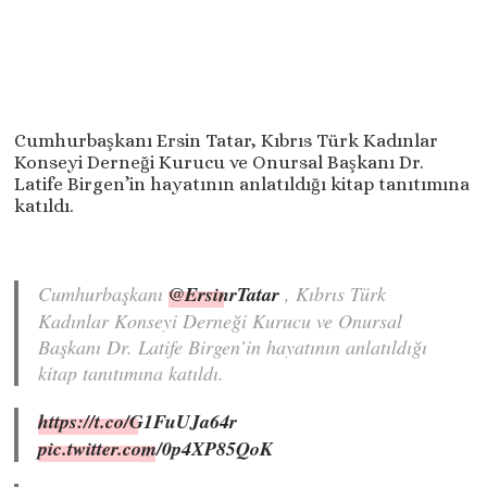
Cumhurbaşkanı Ersin Tatar, Kıbrıs Türk Kadınlar
Konseyi Derneği Kurucu ve Onursal Başkanı Dr.
Latife Birgen’in hayatının anlatıldığı kitap tanıtımına
katıldı.
Cumhurbaşkanı
@ErsinrTatar
, Kıbrıs Türk
Kadınlar Konseyi Derneği Kurucu ve Onursal
Başkanı Dr. Latife Birgen’in hayatının anlatıldığı
kitap tanıtımına katıldı.
https://t.co/G1FuUJa64r
pic.twitter.com/0p4XP85QoK