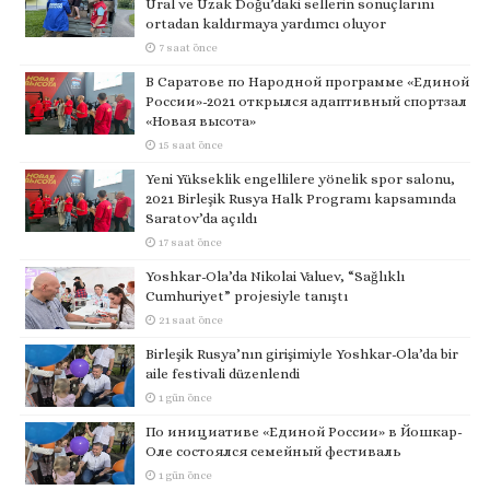
Ural ve Uzak Doğu’daki sellerin sonuçlarını
ortadan kaldırmaya yardımcı oluyor
7 saat önce
В Саратове по Народной программе «Единой
России»-2021 открылся адаптивный спортзал
«Новая высота»
15 saat önce
Yeni Yükseklik engellilere yönelik spor salonu,
2021 Birleşik Rusya Halk Programı kapsamında
Saratov’da açıldı
17 saat önce
Yoshkar-Ola’da Nikolai Valuev, “Sağlıklı
Cumhuriyet” projesiyle tanıştı
21 saat önce
Birleşik Rusya’nın girişimiyle Yoshkar-Ola’da bir
aile festivali düzenlendi
1 gün önce
По инициативе «Единой России» в Йошкар-
Оле состоялся семейный фестиваль
1 gün önce