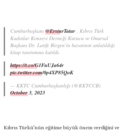
Cumhurbaşkanı
@ErsinrTatar
, Kıbrıs Türk
Kadınlar Konseyi Derneği Kurucu ve Onursal
Başkanı Dr. Latife Birgen’in hayatının anlatıldığı
kitap tanıtımına katıldı.
https://t.co/G1FuUJa64r
pic.twitter.com/0p4XP85QoK
— KKTC Cumhurbaşkanlığı (@KKTCCB)
October 3, 2023
Kıbrıs Türkü’nün eğitime büyük önem verdiğini ve