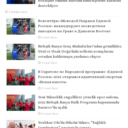
sözleşme edinme sürecini basitleştirme kararını
destekliyor
4 dakika önce
Волонтёры «Молодой Гвардии Единой
России» ликвидируют последствия
паводков на Урале и Дальнем Востоке
6 saat önce
Birleşik Rusya Genç Muhafızları’ndan gönüllüler,
Ural ve Uzak Doğu’daki sellerin sonuçlarını
ortadan kaldırmaya yardımcı oluyor
9 saat önce
В Саратове по Народной программе «Единой
России»-2021 открылся адаптивный спортзал
«Новая высота»
17 saat önce
Yeni Yükseklik engellilere yönelik spor salonu,
2021 Birleşik Rusya Halk Programı kapsamında
Saratov’da açıldı
19 saat önce
Yoshkar-Ola’da Nikolai Valuev, “Sağlıklı
Cumhuriyet” projesiyle tanıştı