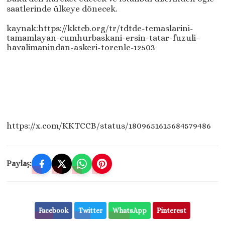
saatlerinde ülkeye dönecek.
kaynak:https://kktcb.org/tr/tdtde-temaslarini-
tamamlayan-cumhurbaskani-ersin-tatar-fuzuli-
havalimanindan-askeri-torenle-12503
https://x.com/KKTCCB/status/1809651615684579486
Paylaş:
Facebook
Twitter
WhatsApp
Pinterest