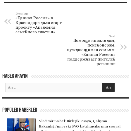
Previous
«Единая Россия» в
Краснодаре дала старт
проекту «Академия
семейного счастья»
Next
Помощь инвалидам,
пенсионерам,
нуждающимся семьям:
«Единая Россия»
поддерживает жителей
регионов
Haber Arayın
Popüler Haberler
Vladimir Saibel: Birleşik Rusya, Çalışma
Bakanlığı’nın eski SVO katılımcılarının sosyal