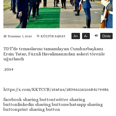
🔊
A+
A-
Dinle
📅 Temmuz 7, 2024
📂 KÜLTÜR SANAT
TDT’de temaslarını tamamlayan Cumhurbaşkanı
Ersin Tatar, Füzuli Havalimanından askeri törenle
uğurlandı
.2024
https://x.com/KKTCCB/status/1809651615684579486
facebook sharing buttontwitter sharing
buttonlinkedin sharing buttonwhatsapp sharing
buttonprint sharing button