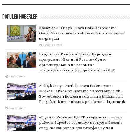
Popüler Haberler
Kazan’daki Birleşik Rusya Halk Destekleme
Genel Merkezi’nde felsefi resimlerden oluşan bir
sergi açıldı
2 dakika önce
Владислав Головин: Новая Народная
программа «Единой России» будет
ориентирована на развитие
технологического суверенитета и ОПК
3 saat önce
Birleşik Rusya Partisi, Rusya Federasyonu
Merkez Bankası ve iş arama hizmeti SuperJob,
Sovyet Askeri Bölgesi gazilerinin istihdamı için
Rusya’da ilk uzmanlaşmış platformu oluşturacak
3 saat önce
«Единая Россия», ЦБСТ и сервис по поиску
работы SuperJob создадут первую в России
специализированную платформу для