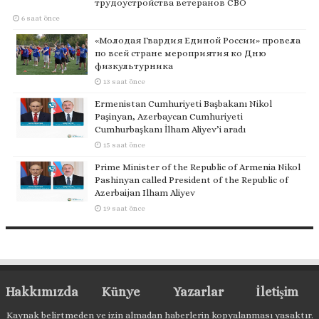
трудоустройства ветеранов СВО
6 saat önce
«Молодая Гвардия Единой России» провела
по всей стране мероприятия ко Дню
физкультурника
13 saat önce
Ermenistan Cumhuriyeti Başbakanı Nikol
Paşinyan, Azerbaycan Cumhuriyeti
Cumhurbaşkanı İlham Aliyev’i aradı
15 saat önce
Prime Minister of the Republic of Armenia Nikol
Pashinyan called President of the Republic of
Azerbaijan Ilham Aliyev
19 saat önce
Hakkımızda
Künye
Yazarlar
İletişim
Kaynak belirtmeden ve izin almadan haberlerin kopyalanması yasaktır.