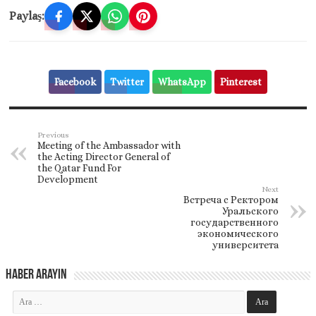
Paylaş:
Facebook
Twitter
WhatsApp
Pinterest
Previous
Meeting of the Ambassador with
the Acting Director General of
the Qatar Fund For
Development
Next
Встреча с Ректором
Уральского
государственного
экономического
университета
Haber Arayın