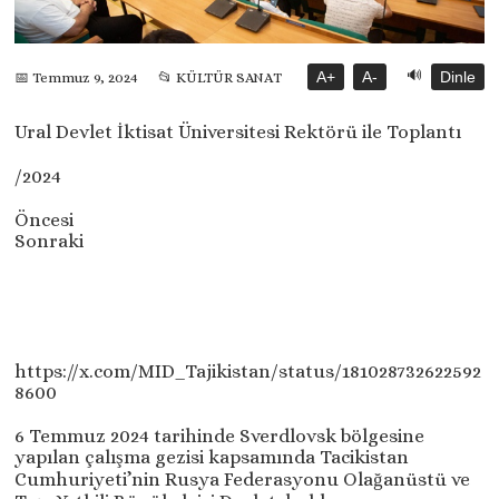
🔊
A+
A-
Dinle
📅 Temmuz 9, 2024
📂 KÜLTÜR SANAT
Ural Devlet İktisat Üniversitesi Rektörü ile Toplantı
/2024
Öncesi
Sonraki
https://x.com/MID_Tajikistan/status/181028732622592
8600
6 Temmuz 2024 tarihinde Sverdlovsk bölgesine
yapılan çalışma gezisi kapsamında Tacikistan
Cumhuriyeti’nin Rusya Federasyonu Olağanüstü ve