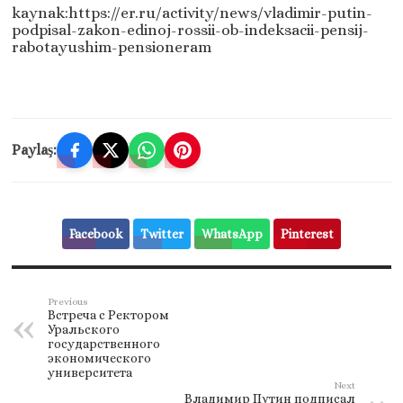
kaynak:https://er.ru/activity/news/vladimir-putin-
podpisal-zakon-edinoj-rossii-ob-indeksacii-pensij-
rabotayushim-pensioneram
Paylaş:
Facebook
Twitter
WhatsApp
Pinterest
Previous
Встреча с Ректором
Уральского
государственного
экономического
университета
Next
Владимир Путин подписал