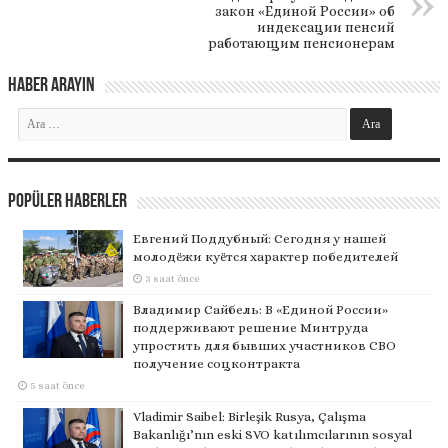
закон «Единой России» об
индексации пенсий
работающим пенсионерам
Haber Arayın
Popüler Haberler
Евгений Поддубный: Сегодня у нашей
молодёжи куётся характер победителей
3 saat önce
Владимир Сайбель: В «Единой России»
поддерживают решение Минтруда
упростить для бывших участников СВО
получение соцконтракта
5 saat önce
Vladimir Saibel: Birleşik Rusya, Çalışma
Bakanlığı’nın eski SVO katılımcılarının sosyal