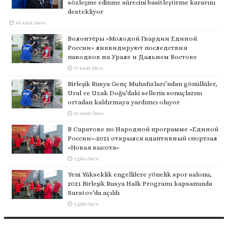
sözleşme edinme sürecini basitleştirme kararını
destekliyor
10 saat önce
Волонтёры «Молодой Гвардии Единой
России» ликвидируют последствия
паводков на Урале и Дальнем Востоке
17 saat önce
Birleşik Rusya Genç Muhafızları’ndan gönüllüler,
Ural ve Uzak Doğu’daki sellerin sonuçlarını
ortadan kaldırmaya yardımcı oluyor
19 saat önce
В Саратове по Народной программе «Единой
России»-2021 открылся адаптивный спортзал
«Новая высота»
1 gün önce
Yeni Yükseklik engellilere yönelik spor salonu,
2021 Birleşik Rusya Halk Programı kapsamında
Saratov’da açıldı
1 gün önce