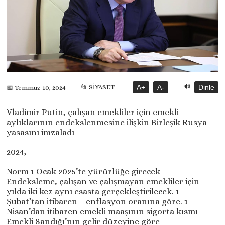
🔊
📂 SİYASET
A+
A-
Dinle
📅 Temmuz 10, 2024
Vladimir Putin, çalışan emekliler için emekli
aylıklarının endekslenmesine ilişkin Birleşik Rusya
yasasını imzaladı
2024,
Norm 1 Ocak 2025’te yürürlüğe girecek
Endeksleme, çalışan ve çalışmayan emekliler için
yılda iki kez aynı esasta gerçekleştirilecek. 1
Şubat’tan itibaren – enflasyon oranına göre. 1
Nisan’dan itibaren emekli maaşının sigorta kısmı
Emekli Sandığı’nın gelir düzeyine göre