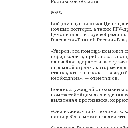
Ростовской области
2025,
Бойцам группировки Центр дос
ночные коптеры, а также FPV-
Гуманитарный груз собрали по 
Генсовета «Единой России» Вл
«Уверен, эта помощь поможет 
перед задачи, приближать наш
слова благодарности за эту ва
огромной страны, которые верят 
станка, кто-то в поле — кажды
необходима», — отметил он.
Военнослужащий с позывным «Б
поможет бойцам для ведения в
выявления противника, коррек
«Она нужна, чтобы понимать, ка
наши ребята могли продвигатьс
Секретарь Генсовета партии об