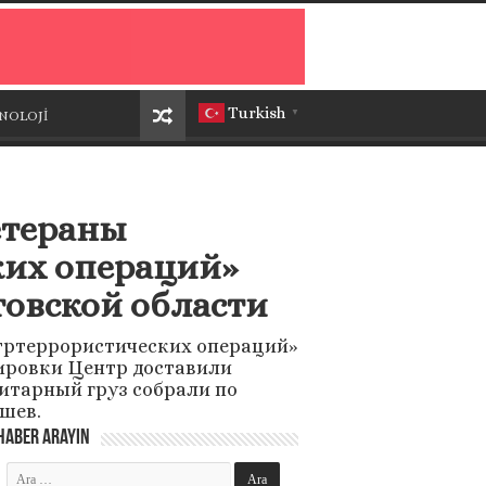
Turkish
NOLOJİ
▼
етераны
ких операций»
товской области
нтртеррористических операций»
пировки Центр доставили
итарный груз собрали по
шев.
Haber Arayın