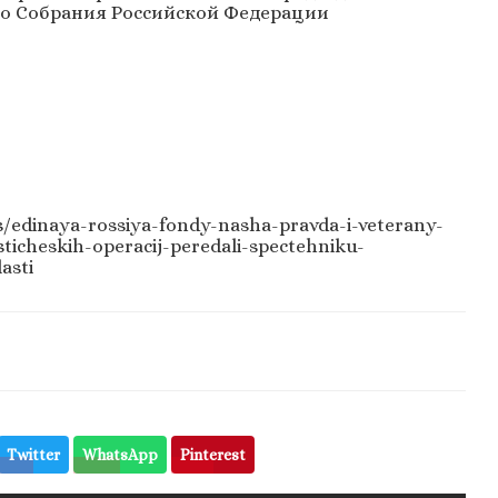
о Собрания Российской Федерации
ws/edinaya-rossiya-fondy-nasha-pravda-i-veterany-
sticheskih-operacij-peredali-spectehniku-
asti
Twitter
WhatsApp
Pinterest