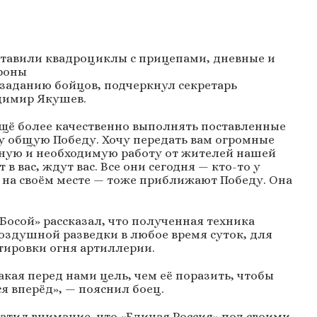
тавили квадроциклы с прицепами, дневные и
дроны
заданию бойцов, подчеркнул секретарь
адимир Якушев.
ещё более качественно выполнять поставленные
у общую Победу. Хочу передать вам огромные
жную и необходимую работу от жителей нашей
в вас, ждут вас. Все они сегодня — кто-то у
й на своём месте — тоже приближают Победу. Она
осой» рассказал, что полученная техника
оздушной разведки в любое время суток, для
тировки огня артиллерии.
кая перед нами цель, чем её поразить, чтобы
я вперёд», — пояснил боец.
ратил внимание, что «Единая Россия» под своими