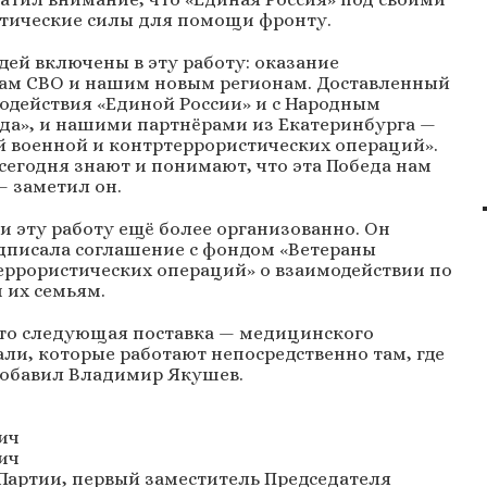
отические силы для помощи фронту.
ей включены в эту работу: оказание
ам СВО и нашим новым регионам. Доставленный
модействия «Единой России» и с Народным
да», и нашими партнёрами из Екатеринбурга —
 военной и контртеррористических операций».
сегодня знают и понимают, что эта Победа нам
— заметил он.
 эту работу ещё более организованно. Он
одписала соглашение с фондом «Ветераны
еррористических операций» о взаимодействии по
 их семьям.
что следующая поставка — медицинского
али, которые работают непосредственно там, где
 добавил Владимир Якушев.
ич
ич
 Партии, первый заместитель Председателя