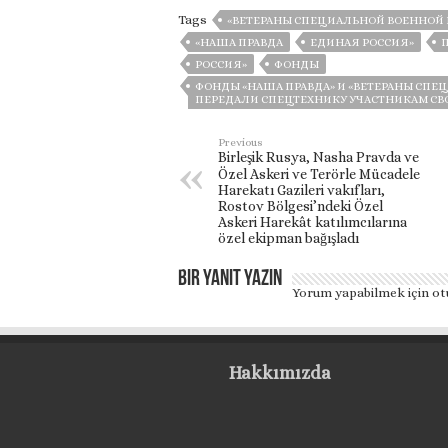
Tags
«ВЕТЕРАНЫ СПЕЦИАЛЬНОЙ ВОЕННОЙ 
«НАША ПРАВДА
ЕДИНАЯ РОССИЯ»
РОССИЯ»
ФОНДЫ
ФОНДЫ «НАША ПРАВДА» И «ВЕТЕРАНЫ СП
ПЕРЕДАЛИ СПЕЦТЕХНИКУ УЧАСТНИКАМ СВО
Previous
Birleşik Rusya, Nasha Pravda ve
Özel Askeri ve Terörle Mücadele
Harekatı Gazileri vakıfları,
Rostov Bölgesi’ndeki Özel
Askeri Harekât katılımcılarına
özel ekipman bağışladı
Bir yanıt yazın
Yorum yapabilmek için
ot
Hakkımızda