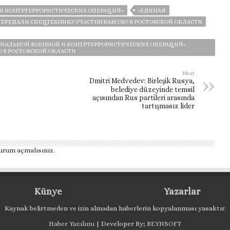
И КОНТРТЕРРОРИСТИЧЕСКИХ ОПЕРАЦИЙ»
«ЕДИНАЯ
ПЕРЕДАЛИ СПЕЦТЕХНИКУ УЧАСТНИКАМ СВО В РОСТОВСКОЙ ОБЛАСТИ
ЕЦИАЛЬНОЙ ВОЕННОЙ И КОНТРТЕРРОРИСТИЧЕСКИХ ОПЕРАЦИЙ»
 В РОСТОВСКОЙ ОБЛАСТИ
Next
Dmitri Medvedev: Birleşik Rusya,
belediye düzeyinde temsil
açısından Rus partileri arasında
tartışmasız lider
urum açmalısınız
.
Künye
Yazarlar
Kaynak belirtmeden ve izin almadan haberlerin kopyalanması yasaktır.
Haber Yazılımı
| Developer By;
BEYNSOFT