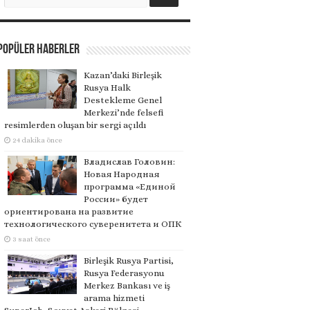
Popüler Haberler
Kazan’daki Birleşik
Rusya Halk
Destekleme Genel
Merkezi’nde felsefi
resimlerden oluşan bir sergi açıldı
24 dakika önce
Владислав Головин:
Новая Народная
программа «Единой
России» будет
ориентирована на развитие
технологического суверенитета и ОПК
3 saat önce
Birleşik Rusya Partisi,
Rusya Federasyonu
Merkez Bankası ve iş
arama hizmeti