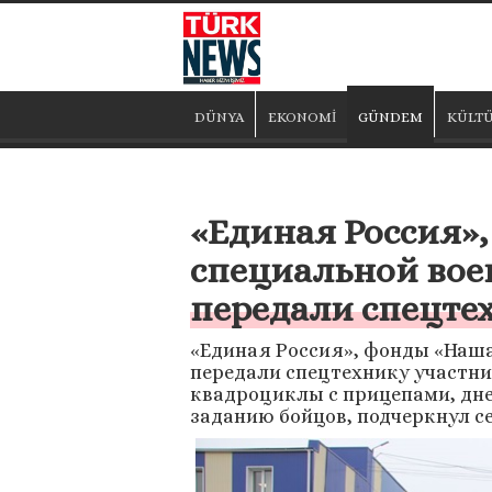
DÜNYA
EKONOMİ
GÜNDEM
KÜLTÜ
«Единая Россия»
специальной вое
передали спецте
«Единая Россия», фонды «Наша
передали спецтехнику участни
квадроциклы с прицепами, дне
заданию бойцов, подчеркнул с