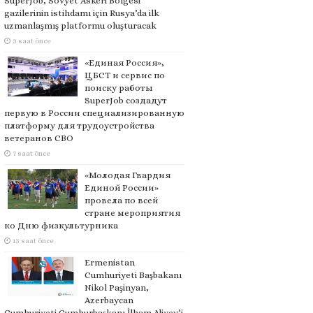
SuperJob, Sovyet Askeri Bölgesi
gazilerinin istihdamı için Rusya’da ilk
uzmanlaşmış platformu oluşturacak
3 saat önce
«Единая Россия»,
ЦБСТ и сервис по
поиску работы
SuperJob создадут
первую в России специализированную
платформу для трудоустройства
ветеранов СВО
7 saat önce
«Молодая Гвардия
Единой России»
провела по всей
стране мероприятия
ко Дню физкультурника
13 saat önce
Ermenistan
Cumhuriyeti Başbakanı
Nikol Paşinyan,
Azerbaycan
Cumhuriyeti Cumhurbaşkanı İlham Aliyev’i