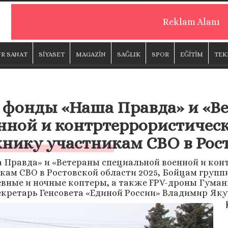
Reklam Alanı
R SANAT
SİYASET
MAGAZİN
SAĞLIK
SPOR
EĞİTİM
TEK
, фонды «Наша Правда» и «В
нной и контртеррористичес
хнику участникам СВО в Рос
 Правда» и «Ветераны специальной военной и ко
кам СВО в Ростовской области 2025, Бойцам груп
вные и ночные коптеры, а также FPV-дроны Гуман
екретарь Генсовета «Единой России» Владимир Яку