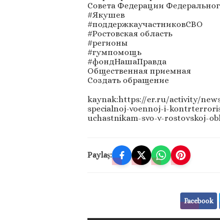
Совета Федерации Федеральног
#Якушев
#поддержкаучастниковСВО
#Ростовская область
#регионы
#гумпомощь
#фондНашаПравда
Общественная приемная
Создать обращение
kaynak:https://er.ru/activity/ne
specialnoj-voennoj-i-kontrterrori
uchastnikam-svo-v-rostovskoj-obl
Paylaş:
Facebook