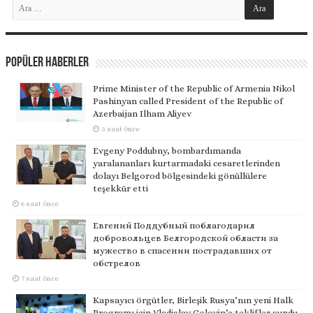
Popüler Haberler
Prime Minister of the Republic of Armenia Nikol
Pashinyan called President of the Republic of
Azerbaijan Ilham Aliyev
3 saat önce
Evgeny Poddubny, bombardımanda
yaralananları kurtarmadaki cesaretlerinden
dolayı Belgorod bölgesindeki gönüllülere
teşekkür etti
6 saat önce
Евгений Поддубный поблагодарил
добровольцев Белгородской области за
мужество в спасении пострадавших от
обстрелов
7 saat önce
Kapsayıcı örgütler, Birleşik Rusya’nın yeni Halk
Programı için Vladislav Golovin’e teklifler sundu