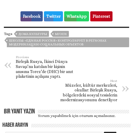
Facebook
Twitter
WhatsApp
Pinterest
Tags
ДОМА КУЛЬТУРЫ
МУЗЕИ
ШКОЛЫ: «ЕДИНАЯ РОССИЯ» КОНТРОЛИРУЕТ В РЕГИОНАХ
МОДЕРНИЗАЦИЮ СОЦИАЛЬНЫХ ОБЪЕКТОВ
Previous
Birleşik Rusya, İkinci Dünya
Savaşı’na katılan bir kişinin
anısına Torez’de (DHC) bir anıt
plaketinin açılışını yaptı.
Next
Müzeler, kültür merkezleri,
okullar: Birleşik Rusya,
bölgelerdeki sosyal tesislerin
modernizasyonunu denetliyor
Bir yanıt yazın
Yorum yapabilmek için
oturum açmalısınız
.
Haber Arayın