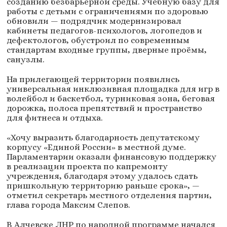
созданию безбарьерной среды. Учебную базу для
работы с детьми с ограничениями по здоровью
обновили — подрядчик модернизировал
кабинеты педагогов-психологов, логопедов и
дефектологов, обустроил по современным
стандартам входные группы, дверные проёмы,
санузлы.
На прилегающей территории появились
универсальная инклюзивная площадка для игр в
волейбол и баскетбол, турниковая зона, беговая
дорожка, полоса препятствий и пространство
для фитнеса и отдыха.
«Хочу выразить благодарность депутатскому
корпусу «Единой России» в местной думе.
Парламентарии оказали финансовую поддержку
в реализации проекта по капремонту
учреждения, благодаря этому удалось сдать
пришкольную территорию раньше срока», —
отметил секретарь местного отделения партии,
глава города Максим Слепов.
В Алчевске ЛНР по народной программе начался