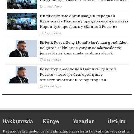
10 saat önce
Инклюзивные организации передали
Владиславу Головину предложения в новую
Народную программу «Единой России»
15 saat önce
Birleşik Rusya Genç Muhafızları’ndan gönüllüler,
Belgorod sakinlerine yangın söndürücüler ve
jeneratörler konusunda yardımcı olacak
21 saat önce
Волонтёры «Молодой Гвардии Единой
России» помогут белгородцам с
огнетушителями и генераторами
23 saat önce
Hakkımızda
Künye
Yazarlar
İletişim
Kaynak belirtmeden ve izin almadan haberlerin kopyalanması yasaktır.