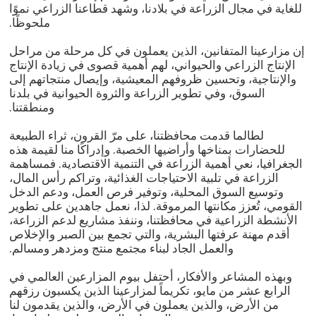
للغاية في مجال الزراعة في بلادنا، وشهد قطاعنا الزراعي نموًا
ملحوظًا.
إن مزارعينا المتفانين، الذين يعملون في كل مرحلة من مراحل
الإنتاج الزراعي والحيواني، لهم أهمية قصوى في زيادة الإنتاج
والإنتاجية، وتحسين ظروفهم المعيشية، وإيصال منتجاتهم إلى
السوق، وفي تطوير الزراعة والثروة الحيوانية في بلدنا
ومنطقتنا.
لطالما قدمت محافظتنا، على مرّ القرون، ثراء الطبيعة
للحضارات بمناخها وأراضيها الخصبة. وإدراكًا منا لقيمة هذه
الجغرافيا، نعي أهمية الزراعة في التنمية الاقتصادية. فمساهمة
الزراعة في تلبية الاحتياجات الغذائية، وتراكم رأس المال،
وتوسيع السوق المحلية، وتوفير فرص العمل، ودعم الدخل
القومي، تُعزز مكانتها المرموقة. لذا، نعمل جاهدين على تطوير
الأنشطة الزراعية في محافظتنا، وننفذ مشاريع لدعم الزراعة،
أقدم مهنة عرفتها البشرية، والتي تجمع بين الصبر والإخلاص
والعمل الجاد لبناء مجتمع منتج ومزدهر ومسالم.
وبهذه المشاعر والأفكار، أحتفل بيوم المزارعين العالمي في
الرابع عشر من مايو، تكريماً لمزارعينا الذين يكسبون رزقهم
من الأرض، والذين يعملون في الأرض، والذين يقدمون لنا