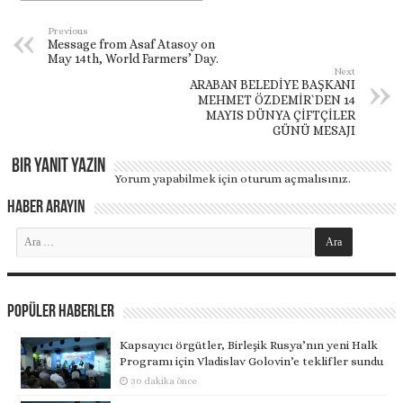
Previous
Message from Asaf Atasoy on
May 14th, World Farmers’ Day.
Next
ARABAN BELEDİYE BAŞKANI
MEHMET ÖZDEMİR`DEN 14
MAYIS DÜNYA ÇİFTÇİLER
GÜNÜ MESAJI
Bir yanıt yazın
Yorum yapabilmek için
oturum açmalısınız
.
Haber Arayın
Popüler Haberler
Kapsayıcı örgütler, Birleşik Rusya’nın yeni Halk
Programı için Vladislav Golovin’e teklifler sundu
30 dakika önce