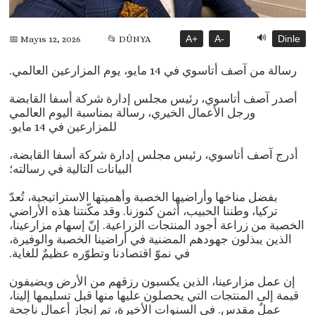
🔊
A+
A-
Dinle
📅 Mayıs 12, 2026
📂 DÜNYA
رسالة من آصف أتاسوي في 14 مايو، يوم المزارعين العالمي.
أصدر آصف أتاسوي، رئيس مجلس إدارة شركة أسفا القابضة
ورجل الأعمال الخيري، رسالة بمناسبة اليوم العالمي
للمزارعين في 14 مايو.
أدرج آصف أتاسوي، رئيس مجلس إدارة شركة أسفا القابضة،
البيانات التالية في رسالته؛
بفضل مناخها وأراضيها الخصبة وأهميتها الاستراتيجية، تُعدّ
تركيا، وطننا الحبيب، أثمن كنوزنا. وقد مكّنتنا هذه الأراضي
الخصبة من زراعة أجود المنتجات الزراعية. إنّ إسهام مزارعينا،
الذين يبذلون جهودهم المضنية في أراضينا الخصبة والوفيرة،
في نموّ اقتصادنا وتطوّره عظيمٌ للغاية.
إن عمل مزارعينا، الذين يكسبون رزقهم من الأرض ويضيفون
قيمة إلى المنتجات التي يحصلون عليها منها قبل تسليمها إلينا،
عملٌ مقدس. في السنوات الأخيرة، تم إنجاز أعمال ناجحة