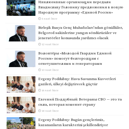
Инклюзивные организации передали
Владиславу Головину предложения в новую
Народную программу «Единой России»
6 saat önce
Birleşik Rusya Genç Muhafızları’ndan gönüllüler,
Belgorod sakinlerine yangın söndürücüler ve
jeneratörler konusunda yardımcı olacak
12 saat önce
Волонтёры «Молодой Гвардии Единой
России» помогут белгородцам с
огнетушителями и генераторами
13 saat önce
Evgeny Poddubny: Hava Savunma Kuvvetleri
gazileri, ülkeyi değiştirecek güçtür
16 saat önce
Евгений Поддубный: Ветераны СВО — это та
сила, которая изменит страну
18 saat önce
Evgeny Poddubny: Bugün gençlerimiz,
kazananların karakterini şekillendiriyor