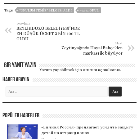
Tags
"OKULUM TEMIZ" BELGESI ALDI
49.361 OKUL
Previous
BEYLİKDÜZÜ BELEDİYESİ’NDE
EN DÜŞÜK ÜCRET 3 BİN 100 TL
OLDU
Next
Zeytinyağında Hayal Bahçe’den
markası ile büyüyor
Bir yanıt yazın
Yorum yapabilmek için
oturum açmalısınız
.
Haber Arayın
Popüler Haberler
«Единая Россия» предлагает усилить защиту
детей на аттракционах