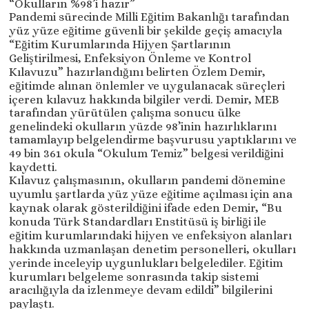
“Okulların %98’i hazır”
Pandemi sürecinde Milli Eğitim Bakanlığı tarafından
yüz yüze eğitime güvenli bir şekilde geçiş amacıyla
“Eğitim Kurumlarında Hijyen Şartlarının
Geliştirilmesi, Enfeksiyon Önleme ve Kontrol
Kılavuzu” hazırlandığını belirten Özlem Demir,
eğitimde alınan önlemler ve uygulanacak süreçleri
içeren kılavuz hakkında bilgiler verdi. Demir, MEB
tarafından yürütülen çalışma sonucu ülke
genelindeki okulların yüzde 98’inin hazırlıklarını
tamamlayıp belgelendirme başvurusu yaptıklarını ve
49 bin 361 okula “Okulum Temiz” belgesi verildiğini
kaydetti.
Kılavuz çalışmasının, okulların pandemi dönemine
uyumlu şartlarda yüz yüze eğitime açılması için ana
kaynak olarak gösterildiğini ifade eden Demir, “Bu
konuda Türk Standardları Enstitüsü iş birliği ile
eğitim kurumlarındaki hijyen ve enfeksiyon alanları
hakkında uzmanlaşan denetim personelleri, okulları
yerinde inceleyip uygunlukları belgelediler. Eğitim
kurumları belgeleme sonrasında takip sistemi
aracılığıyla da izlenmeye devam edildi” bilgilerini
paylaştı.