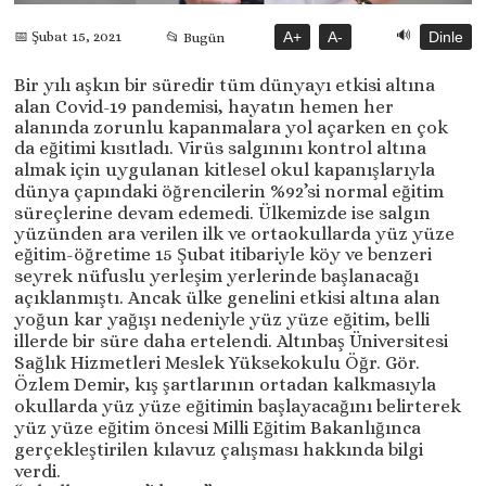
🔊
📅 Şubat 15, 2021
A+
A-
Dinle
📂 Bugün
Bir yılı aşkın bir süredir tüm dünyayı etkisi altına
alan Covid-19 pandemisi, hayatın hemen her
alanında zorunlu kapanmalara yol açarken en çok
da eğitimi kısıtladı. Virüs salgınını kontrol altına
almak için uygulanan kitlesel okul kapanışlarıyla
dünya çapındaki öğrencilerin %92’si normal eğitim
süreçlerine devam edemedi. Ülkemizde ise salgın
yüzünden ara verilen ilk ve ortaokullarda yüz yüze
eğitim-öğretime 15 Şubat itibariyle köy ve benzeri
seyrek nüfuslu yerleşim yerlerinde başlanacağı
açıklanmıştı. Ancak ülke genelini etkisi altına alan
yoğun kar yağışı nedeniyle yüz yüze eğitim, belli
illerde bir süre daha ertelendi. Altınbaş Üniversitesi
Sağlık Hizmetleri Meslek Yüksekokulu Öğr. Gör.
Özlem Demir, kış şartlarının ortadan kalkmasıyla
okullarda yüz yüze eğitimin başlayacağını belirterek
yüz yüze eğitim öncesi Milli Eğitim Bakanlığınca
gerçekleştirilen kılavuz çalışması hakkında bilgi
verdi.