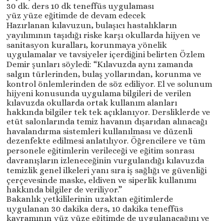
30 dk. ders 10 dk teneffüs uygulaması
yüz yüze eğitimde de devam edecek
Hazırlanan kılavuzun, bulaşıcı hastalıkların
yayılımının taşıdığı riske karşı okullarda hijyen ve
sanitasyon kuralları, korunmaya yönelik
uygulamalar ve tavsiyeler içerdiğini belirten Özlem
Demir şunları söyledi: “Kılavuzda aynı zamanda
salgın türlerinden, bulaş yollarından, korunma ve
kontrol önlemlerinden de söz ediliyor. El ve solunum
hijyeni konusunda uygulama bilgileri de verilen
kılavuzda okullarda ortak kullanım alanları
hakkında bilgiler tek tek açıklanıyor. Dersliklerde ve
etüt salonlarında temiz havanın dışarıdan alınacağı
havalandırma sistemleri kullanılması ve düzenli
dezenfekte edilmesi anlatılıyor. Öğrencilere ve tüm
personele eğitimlerin verileceği ve eğitim sonrası
davranışların izleneceğinin vurgulandığı kılavuzda
temizlik genel ilkeleri yanı sıra iş sağlığı ve güvenliği
çerçevesinde maske, eldiven ve siperlik kullanımı
hakkında bilgiler de veriliyor.”
Bakanlık yetkililerinin uzaktan eğitimlerde
uygulanan 30 dakika ders, 10 dakika teneffüs
kavramının yüz yüze eğitimde de uygulanacağını ve