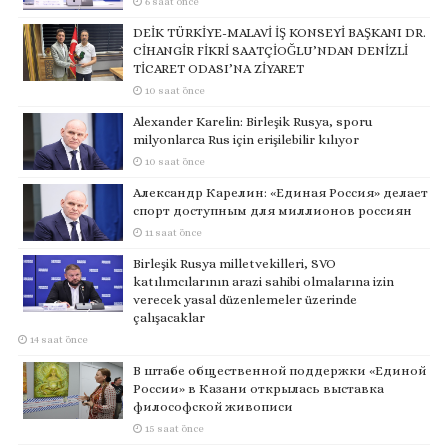
6 saat önce
DEİK TÜRKİYE-MALAVİ İŞ KONSEYİ BAŞKANI DR.
CİHANGİR FİKRİ SAATÇİOĞLU’NDAN DENİZLİ
TİCARET ODASI’NA ZİYARET
10 saat önce
Alexander Karelin: Birleşik Rusya, sporu
milyonlarca Rus için erişilebilir kılıyor
10 saat önce
Александр Карелин: «Единая Россия» делает
спорт доступным для миллионов россиян
11 saat önce
Birleşik Rusya milletvekilleri, SVO
katılımcılarının arazi sahibi olmalarına izin
verecek yasal düzenlemeler üzerinde
çalışacaklar
14 saat önce
В штабе общественной поддержки «Единой
России» в Казани открылась выставка
философской живописи
15 saat önce