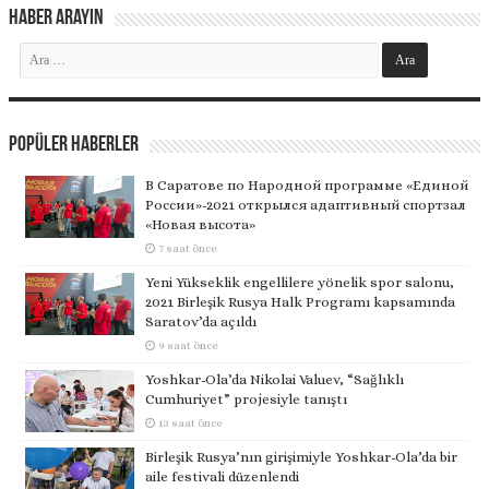
Haber Arayın
Popüler Haberler
В Саратове по Народной программе «Единой
России»-2021 открылся адаптивный спортзал
«Новая высота»
7 saat önce
Yeni Yükseklik engellilere yönelik spor salonu,
2021 Birleşik Rusya Halk Programı kapsamında
Saratov’da açıldı
9 saat önce
Yoshkar-Ola’da Nikolai Valuev, “Sağlıklı
Cumhuriyet” projesiyle tanıştı
13 saat önce
Birleşik Rusya’nın girişimiyle Yoshkar-Ola’da bir
aile festivali düzenlendi