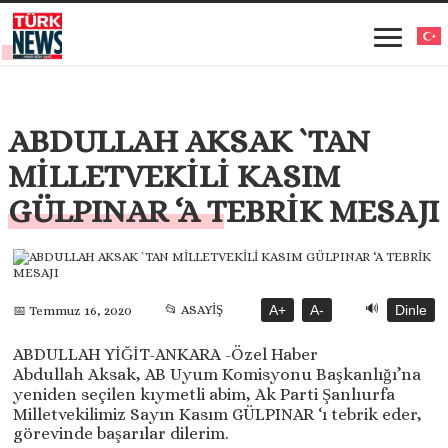
ABDULLAH AKSAK `TAN
MİLLETVEKİLİ KASIM
GÜLPINAR ‘A TEBRİK MESAJI
🔊
📂 ASAYİŞ
A+
A-
Dinle
📅 Temmuz 16, 2020
ABDULLAH YİĞİT-ANKARA -Özel Haber
Abdullah Aksak, AB Uyum Komisyonu Başkanlığı’na
yeniden seçilen kıymetli abim, Ak Parti Şanlıurfa
Milletvekilimiz Sayın Kasım GÜLPINAR ‘ı tebrik eder,
görevinde başarılar dilerim.