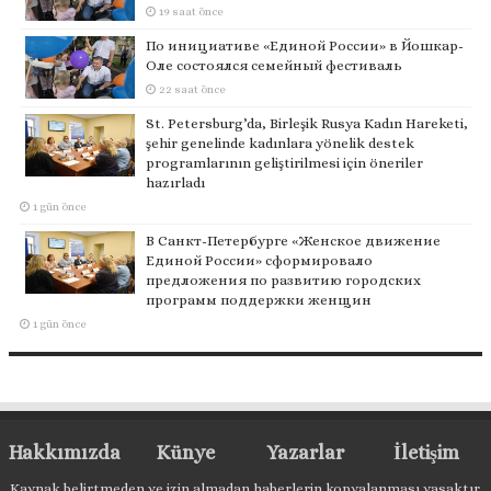
19 saat önce
По инициативе «Единой России» в Йошкар-
Оле состоялся семейный фестиваль
22 saat önce
St. Petersburg’da, Birleşik Rusya Kadın Hareketi,
şehir genelinde kadınlara yönelik destek
programlarının geliştirilmesi için öneriler
hazırladı
1 gün önce
В Санкт-Петербурге «Женское движение
Единой России» сформировало
предложения по развитию городских
программ поддержки женщин
1 gün önce
Hakkımızda
Künye
Yazarlar
İletişim
Kaynak belirtmeden ve izin almadan haberlerin kopyalanması yasaktır.