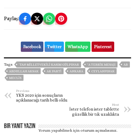
Paylaş:
Facebook
Twitter
WhatsApp
Pinterest
Tags
`TAN MİLLETVEKİLİ KASIM GÜLPINAR
' A TEBRIK MESAJI
AB
ABDULLAH AKSAK
AK PARTİ
ANKARA
CEYLANPINAR
MECLIS
Previous
YKS 2020 için sonuçların
açıklanacağı tarih belli oldu
Next
İster telefon ister tablette
güzellik bir tık uzaklıkta
Bir yanıt yazın
Yorum yapabilmek için
oturum açmalısınız
.