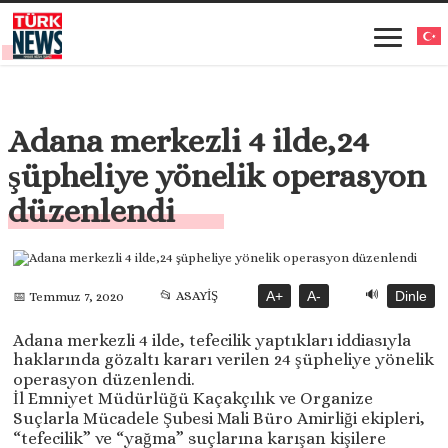
Adana merkezli 4 ilde,24
şüpheliye yönelik operasyon
düzenlendi
🔊
📂 ASAYİŞ
A+
A-
Dinle
📅 Temmuz 7, 2020
Adana merkezli 4 ilde, tefecilik yaptıkları iddiasıyla
haklarında gözaltı kararı verilen 24 şüpheliye yönelik
operasyon düzenlendi.
İl Emniyet Müdürlüğü Kaçakçılık ve Organize
Suçlarla Mücadele Şubesi Mali Büro Amirliği ekipleri,
“tefecilik” ve “yağma” suçlarına karışan kişilere