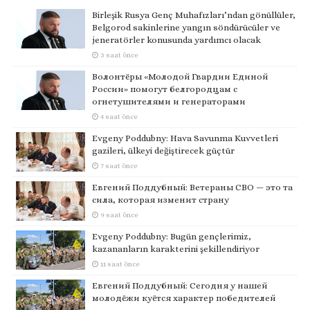
Birleşik Rusya Genç Muhafızları’ndan gönüllüler,
Belgorod sakinlerine yangın söndürücüler ve
jeneratörler konusunda yardımcı olacak
3 saat önce
Волонтёры «Молодой Гвардии Единой
России» помогут белгородцам с
огнетушителями и генераторами
4 saat önce
Evgeny Poddubny: Hava Savunma Kuvvetleri
gazileri, ülkeyi değiştirecek güçtür
7 saat önce
Евгений Поддубный: Ветераны СВО — это та
сила, которая изменит страну
9 saat önce
Evgeny Poddubny: Bugün gençlerimiz,
kazananların karakterini şekillendiriyor
11 saat önce
Евгений Поддубный: Сегодня у нашей
молодёжи куётся характер победителей