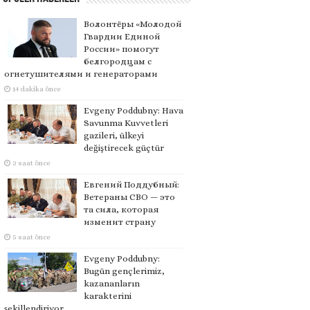
Волонтёры «Молодой
Гвардии Единой
России» помогут
белгородцам с
огнетушителями и генераторами
14 dakika önce
Evgeny Poddubny: Hava
Savunma Kuvvetleri
gazileri, ülkeyi
değiştirecek güçtür
3 saat önce
Евгений Поддубный:
Ветераны СВО — это
та сила, которая
изменит страну
5 saat önce
Evgeny Poddubny:
Bugün gençlerimiz,
kazananların
karakterini
şekillendiriyor