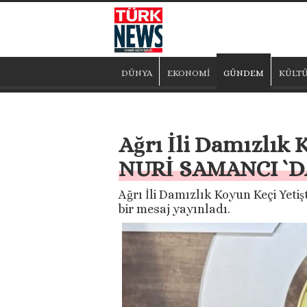
DÜNYA
EKONOMİ
GÜNDEM
KÜLTÜ
Ağrı İli Damızlık 
NURİ SAMANCI `DAN
Ağrı İli Damızlık Koyun Keçi Yetiş
bir mesaj yayınladı.