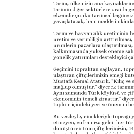
Tarım, ülkemizin ana kaynaklarınd
tarımın diğer sektörlere oranla ge
elzemdir çünkü tarımsal bağımsızl
yavaşlatacak, ham madde imkânlar
Tarım ve hayvancılık üretiminin he
üretim ve verimliliğin arttırılması
ürünlerin pazarlara ulaştırılması,
kalkınmasında yüksek öneme sahipt
yönelik yatırımları destekleyici 
Geçimini topraktan sağlayan, topr
ulaştıran çiftçilerimizin emeği ku
Mustafa Kemal Atatürk, “Kılıç ve sa
mağlup olmuştur.” diyerek tarımın
Aynı zamanda Türk köylüsü ve çiftç
ekonominin temeli ziraattır.” diye
toplum içindeki yeri ve önemini bel
Bu vesileyle, emekleriyle toprağı 
etmeyen, soframıza gelen her tür
dönüştüren tüm çiftçilerimizin, 1