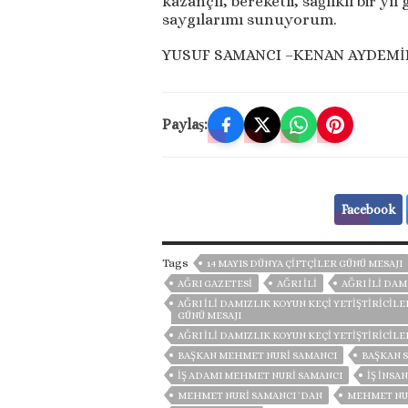
kazançlı, bereketli, sağlıklı bir yı
saygılarımı sunuyorum.
YUSUF SAMANCI –KENAN AYDEMİR
Paylaş:
Facebook
Tags
14 MAYIS DÜNYA ÇİFTÇİLER GÜNÜ MESAJI
AĞRI GAZETESİ
AĞRI ILI
AĞRI İLI DAM
AĞRI İLI DAMIZLIK KOYUN KEÇI YETIŞTIRICILE
GÜNÜ MESAJI
AĞRI İLI DAMIZLIK KOYUN KEÇI YETIŞTIRICIL
BAŞKAN MEHMET NURI SAMANCI
BAŞKAN 
IŞ ADAMI MEHMET NURI SAMANCI
IŞ INSA
MEHMET NURİ SAMANCI `DAN
MEHMET NUR