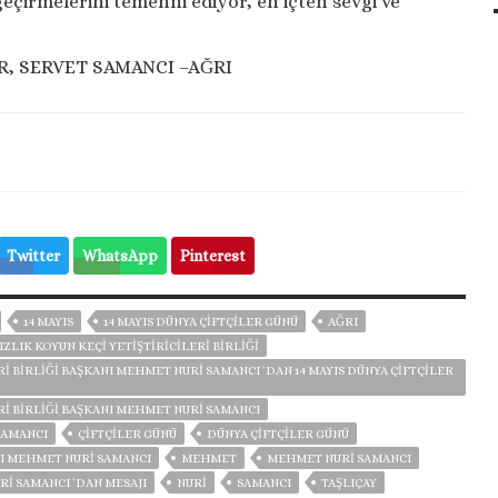
l geçirmelerini temenni ediyor, en içten sevgi ve
, SERVET SAMANCI –AĞRI
Twitter
WhatsApp
Pinterest
14 MAYIS
14 MAYIS DÜNYA ÇIFTÇILER GÜNÜ
AĞRI
IZLIK KOYUN KEÇI YETIŞTIRICILERI BIRLIĞI
RI BIRLIĞI BAŞKANI MEHMET NURİ SAMANCI `DAN 14 MAYIS DÜNYA ÇIFTÇILER
ERI BIRLIĞI BAŞKANI MEHMET NURI SAMANCI
SAMANCI
ÇIFTÇILER GÜNÜ
DÜNYA ÇIFTÇILER GÜNÜ
NI MEHMET NURI SAMANCI
MEHMET
MEHMET NURİ SAMANCI
İ SAMANCI `DAN MESAJI
NURI
SAMANCI
TAŞLIÇAY