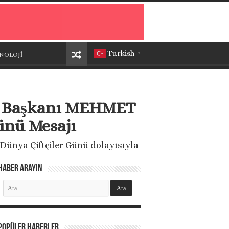
Turkish
NOLOJİ
▼
iği Başkanı MEHMET
ünü Mesajı
s Dünya Çiftçiler Günü dolayısıyla
Haber Arayın
Popüler Haberler