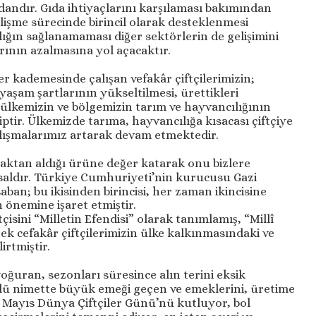
andır. Gıda ihtiyaçlarını karşılaması bakımından
lişme sürecinde birincil olarak desteklenmesi
ığın sağlanamaması diğer sektörlerin de gelişimini
ının azalmasına yol açacaktır.
r kademesinde çalışan vefakâr çiftçilerimizin;
, yaşam şartlarının yükseltilmesi, ürettikleri
 ülkemizin ve bölgemizin tarım ve hayvancılığının
ir. Ülkemizde tarıma, hayvancılığa kısacası çiftçiye
çalışmalarımız artarak devam etmektedir.
aktan aldığı ürüne değer katarak onu bizlere
tsaldır. Türkiye Cumhuriyeti’nin kurucusu Gazi
ban; bu ikisinden birincisi, her zaman ikincisine
 önemine işaret etmiştir.
isini “Milletin Efendisi” olarak tanımlamış, “Millî
rek cefakâr çiftçilerimizin ülke kalkınmasındaki ve
irtmiştir.
yoğuran, sezonları süresince alın terini eksik
lü nimette büyük emeği geçen ve emeklerini, üretime
4 Mayıs Dünya Çiftçiler Günü’nü kutluyor, bol