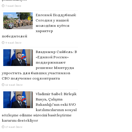
7 saat önce
Евгений Поддубный:
Сегодня у нашей
молодёжи куётся
характер
победителей
9 saat önce
Владимир Сайбель: В
«Единой России»
поддерживают
решение Минтруда
упростить для бывших участников
СВО получение соцконтракта
12 saat önce
Vladimir Saibel: Birleşik
Rusya, Çalışma
Bakanlığı’nın eski SVO
katılımcılarının sosyal
sözleşme edinme sürecini basitleştirme
kararını destekliyor
17 saat önce