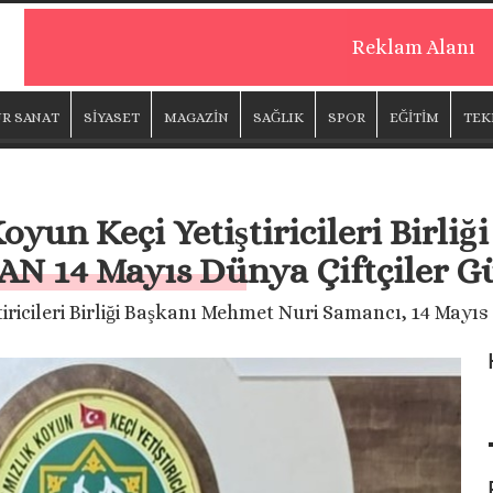
Reklam Alanı
R SANAT
SİYASET
MAGAZİN
SAĞLIK
SPOR
EĞİTİM
TEK
Koyun Keçi Yetiştiricileri Birl
 14 Mayıs Dünya Çiftçiler G
tiricileri Birliği Başkanı Mehmet Nuri Samancı, 14 Mayı