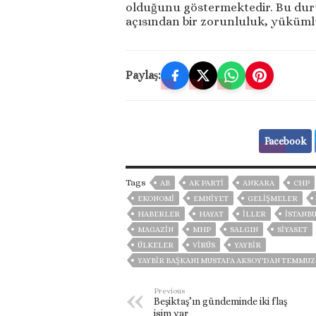
olduğunu göstermektedir. Bu du
açısından bir zorunluluk, yüküm
Paylaş:
Facebook
Tags
AB
AK PARTİ
ANKARA
CHP
EKONOMİ
EMNİYET
GELIŞMELER
HABERLER
HAYAT
İLLER
ISTANB
MAGAZİN
MHP
SALGIN
SİYASET
ÜLKELER
VIRÜS
YAYBİR
YAYBİR BAŞKANI MUSTAFA AKSOY'DAN TEMMUZ 
Previous
Beşiktaş’ın gündeminde iki flaş
isim var