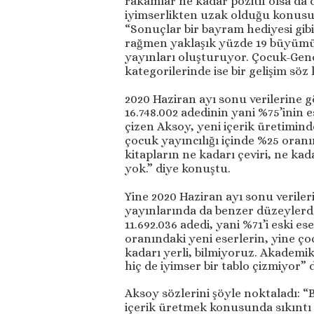
rakamlar ne kadar pozitif olsa da 
iyimserlikten uzak olduğu konus
“Sonuçlar bir bayram hediyesi gibi
rağmen yaklaşık yüzde 19 büyümüş
yayınları oluşturuyor. Çocuk-Genç
kategorilerinde ise bir gelişim söz
2020 Haziran ayı sonu verilerine g
16.748.002 adedinin yani %75’inin es
çizen Aksoy, yeni içerik üretimind
çocuk yayıncılığı içinde %25 oranı
kitapların ne kadarı çeviri, ne kad
yok.” diye konuştu.
Yine 2020 Haziran ayı sonu verile
yayınlarında da benzer düzeylerd
11.692.036 adedi, yani %71’i eski es
oranındaki yeni eserlerin, yine ço
kadarı yerli, bilmiyoruz. Akademik
hiç de iyimser bir tablo çizmiyor” d
Aksoy sözlerini şöyle noktaladı: “
içerik üretmek konusunda sıkıntı 