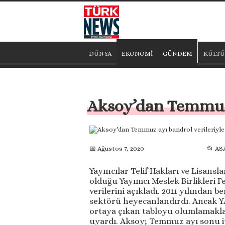
DÜNYA
EKONOMİ
GÜNDEM
KÜLTÜ
Aksoy’dan Temmuz a
📅 Ağustos 7, 2020
📂 AS
Yayıncılar Telif Hakları ve Lisans
olduğu Yayımcı Meslek Birlikleri
verilerini açıkladı. 2011 yılından 
sektörü heyecanlandırdı. Ancak 
ortaya çıkan tabloyu olumlamakl
uyardı. Aksoy; Temmuz ayı sonu iti