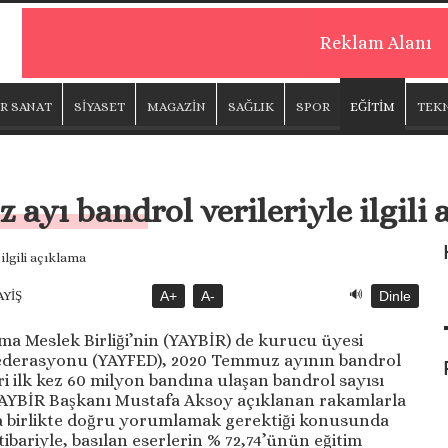
Reklam Alanı
R SANAT
SİYASET
MAGAZİN
SAĞLIK
SPOR
EĞİTİM
TEK
yı bandrol verileriyle ilgili
🔊
AYİŞ
A+
A-
Dinle
lama Meslek Birliği’nin (YAYBİR) de kurucu üyesi
 Federasyonu (YAYFED), 2020 Temmuz ayının bandrol
beri ilk kez 60 milyon bandına ulaşan bandrol sayısı
YAYBİR Başkanı Mustafa Aksoy açıklanan rakamlarla
a birlikte doğru yorumlamak gerektiği konusunda
bariyle, basılan eserlerin % 72,74’ünün eğitim