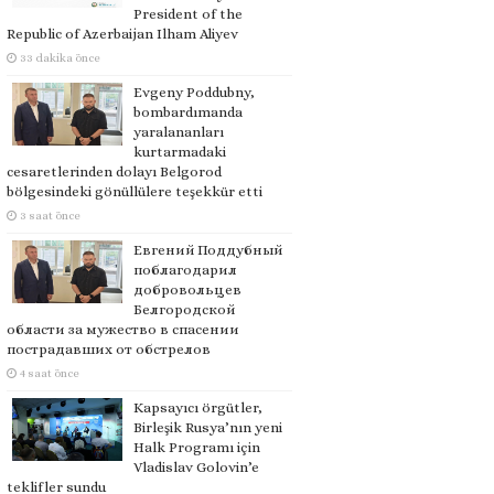
President of the
Republic of Azerbaijan Ilham Aliyev
33 dakika önce
Evgeny Poddubny,
bombardımanda
yaralananları
kurtarmadaki
cesaretlerinden dolayı Belgorod
bölgesindeki gönüllülere teşekkür etti
3 saat önce
Евгений Поддубный
поблагодарил
добровольцев
Белгородской
области за мужество в спасении
пострадавших от обстрелов
4 saat önce
Kapsayıcı örgütler,
Birleşik Rusya’nın yeni
Halk Programı için
Vladislav Golovin’e
teklifler sundu