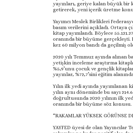
yayınları, geriye kalan büyük bir 
getirerek, yeni içerik üretme konu
Yayımcı Meslek Birlikleri Federa
basım verilerini açıkladı. Ortaya
kitap yayımlandı. Böylece 55.121.
oranında bir büyüme gerçekleşti. F
kez 60 milyon bandı da geçilmiş ol
2020 yılı Temmuz ayında alınan ban
yetişkin inceleme araştırma kitapla
%5,9’unu çocuk ve gençlik kitaplar
yayınlar, %72,7’sini eğitim alanında
Yılın ilk yedi ayında yayımlanan ki
yılın aynı döneminde bu sayı 214.6
doğrultusunda 2020 yılının ilk ye
oranında bir büyüme söz konusu.
“RAKAMLAR YÜKSEK GÖRÜNSE DE
YAYFED üyesi de olan Yayıncılar Tel