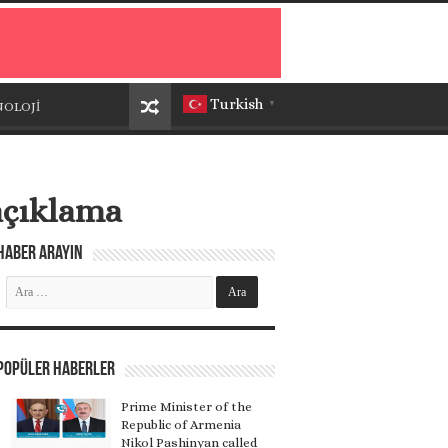
Turkish
NOLOJİ
▼
 açıklama
Haber Arayın
Popüler Haberler
Prime Minister of the
Republic of Armenia
Nikol Pashinyan called