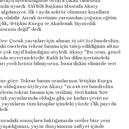
detaylı incelendiğinde ortaya çıkan tablonun
unda uyardı. YAYBİR Başkanı Mustafa Aksoy
 algılanıyor. İlk 7 ayda sektör olumsuz koşullara
 olabilir. Ancak üretimin yarısından çoğunu eğitim
lik, Yetişkin Kurgu ve Akademik Yayıncılık
 konusu değil” dedi.
öre: Çocuk yayınları için alınan 22.507.352 bandrolün;
ki eserlerin tekrar basımı için talep edildiğinin altını
e çok zayıf kalındığını söyledi. Aksoy “Bu oran, genel
nda seyretmektedir. Kaldı ki bu dilim içerisindeki
arı yerli henüz bilmiyoruz, buna ilişkin elimizde veri
rine göre: Tekrar basım oranlarının Yetişkin Kurgu
e olduğunu söyleyen Aksoy “16.648.219 bandrolün
erlerin tekrar basımı için verilmiş. Geri kalan %29
cuk yayınlarında olduğu gibi, ne kadarı çeviri ne
 yayınların tüm kitaplar içindeki yüzde 1’lik payı da
edi.
Buradaki sonuçlara baktığımızda veriler bize yeni
yaşadığımızı, yayın dünyamızın zafiyet içinde