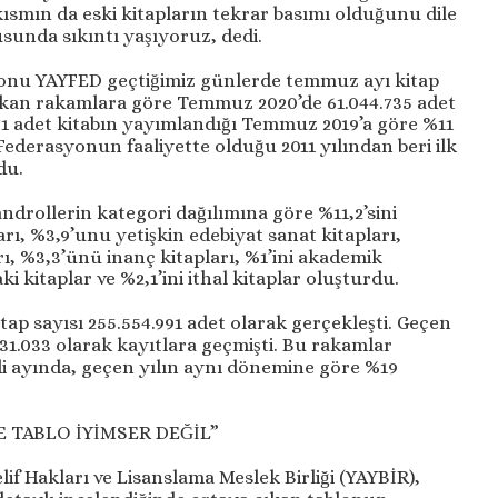
kısmın da eski kitapların tekrar basımı olduğunu dile
sunda sıkıntı yaşıyoruz, dedi.
syonu YAYFED geçtiğimiz günlerde temmuz ayı kitap
 çıkan rakamlara göre Temmuz 2020’de 61.044.735 adet
271 adet kitabın yayımlandığı Temmuz 2019’a göre %11
ederasyonun faaliyette olduğu 2011 yılından beri ilk
du.
drollerin kategori dağılımına göre %11,2’sini
rı, %3,9’unu yetişkin edebiyat sanat kitapları,
ı, %3,3’ünü inanç kitapları, %1’ini akademik
ki kitaplar ve %2,1’ini ithal kitaplar oluşturdu.
tap sayısı 255.554.991 adet olarak gerçekleşti. Geçen
31.033 olarak kayıtlara geçmişti. Bu rakamlar
di ayında, geçen yılın aynı dönemine göre %19
 TABLO İYİMSER DEĞİL”
if Hakları ve Lisanslama Meslek Birliği (YAYBİR),