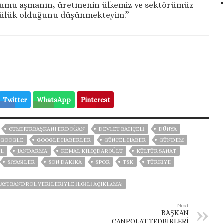
rumu aşmanın, üretmenin ülkemiz ve sektörümüz
lülük olduğunu düşünmekteyim.”
Twitter
WhatsApp
Pinterest
CUMHURBAŞKANI ERDOĞAN
DEVLET BAHÇELİ
DÜNYA
GOOGLE
GOOGLE HABERLER
GÜNCEL HABER
GÜNDEM
UL
JANDARMA
KEMAL KILIÇDAROĞLU
KÜLTÜR SANAT
SİYASİLER
SON DAKIKA
SPOR
TSK
TÜRKİYE
AYI BANDROL VERILERIYLE ILGILI AÇIKLAMA:
Next
BAŞKAN
CANPOLAT,TEDBİRLERİ