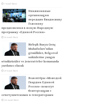
7 saat önce
Инклюзивные
организации
передали Владиславу
Головину
предложения в новую Народную
программу «Единой России»
12 saat önce
Birleşik Rusya Genç
Muhafızları’ndan
gönüllüler, Belgorod
sakinlerine yangın
söndürücüler ve jeneratörler konusunda
yardımcı olacak
19 saat önce
Волонтёры «Молодой
Гвардии Единой
России» помогут
белгородцам с
огнетушителями и генераторами
20 saat önce