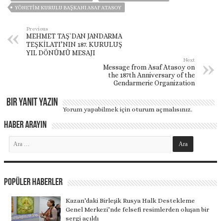
YÖNETİM KURULU BAŞKANI ASAF ATASOY
Previous
MEHMET TAŞ`DAN JANDARMA
TEŞKİLATI’NIN 187. KURULUŞ
YIL DÖNÜMÜ MESAJI
Next
Message from Asaf Atasoy on
the 187th Anniversary of the
Gendarmerie Organization
Bir yanıt yazın
Yorum yapabilmek için
oturum açmalısınız
.
Haber Arayın
Popüler Haberler
Kazan’daki Birleşik Rusya Halk Destekleme
Genel Merkezi’nde felsefi resimlerden oluşan bir
sergi açıldı