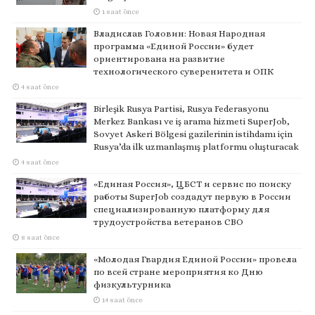
1 saat önce
Владислав Головин: Новая Народная
программа «Единой России» будет
ориентирована на развитие
технологического суверенитета и ОПК
4 saat önce
Birleşik Rusya Partisi, Rusya Federasyonu
Merkez Bankası ve iş arama hizmeti SuperJob,
Sovyet Askeri Bölgesi gazilerinin istihdamı için
Rusya’da ilk uzmanlaşmış platformu oluşturacak
4 saat önce
«Единая Россия», ЦБСТ и сервис по поиску
работы SuperJob создадут первую в России
специализированную платформу для
трудоустройства ветеранов СВО
8 saat önce
«Молодая Гвардия Единой России» провела
по всей стране мероприятия ко Дню
физкультурника
14 saat önce