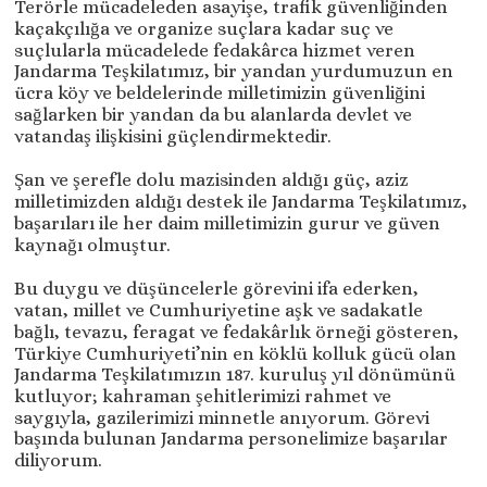
Terörle mücadeleden asayişe, trafik güvenliğinden
kaçakçılığa ve organize suçlara kadar suç ve
suçlularla mücadelede fedakârca hizmet veren
Jandarma Teşkilatımız, bir yandan yurdumuzun en
ücra köy ve beldelerinde milletimizin güvenliğini
sağlarken bir yandan da bu alanlarda devlet ve
vatandaş ilişkisini güçlendirmektedir.
Şan ve şerefle dolu mazisinden aldığı güç, aziz
milletimizden aldığı destek ile Jandarma Teşkilatımız,
başarıları ile her daim milletimizin gurur ve güven
kaynağı olmuştur.
Bu duygu ve düşüncelerle görevini ifa ederken,
vatan, millet ve Cumhuriyetine aşk ve sadakatle
bağlı, tevazu, feragat ve fedakârlık örneği gösteren,
Türkiye Cumhuriyeti’nin en köklü kolluk gücü olan
Jandarma Teşkilatımızın 187. kuruluş yıl dönümünü
kutluyor; kahraman şehitlerimizi rahmet ve
saygıyla, gazilerimizi minnetle anıyorum. Görevi
başında bulunan Jandarma personelimize başarılar
diliyorum.