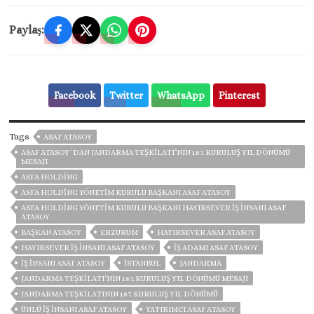
Paylaş:
Facebook
Twitter
WhatsApp
Pinterest
Tags
ASAF ATASOY
ASAF ATASOY `DAN JANDARMA TEŞKILATI’NIN 187. KURULUŞ YIL DÖNÜMÜ
MESAJI
ASFA HOLDİNG
ASFA HOLDİNG YÖNETIM KURULU BAŞKANI ASAF ATASOY
ASFA HOLDİNG YÖNETIM KURULU BAŞKANI HAYIRSEVER İŞ İNSANI ASAF
ATASOY
BAŞKAN ATASOY
ERZURUM
HAYIRSEVER ASAF ATASOY
HAYIRSEVER İŞ İNSANI ASAF ATASOY
IŞ ADAMI ASAF ATASOY
İŞ INSANI ASAF ATASOY
ISTANBUL
JANDARMA
JANDARMA TEŞKİLATI’NIN 187. KURULUŞ YIL DÖNÜMÜ MESAJI
JANDARMA TEŞKILATININ 187. KURULUŞ YIL DÖNÜMÜ
ÜNLÜ IŞ INSANI ASAF ATASOY
YATIRIMCI ASAF ATASOY