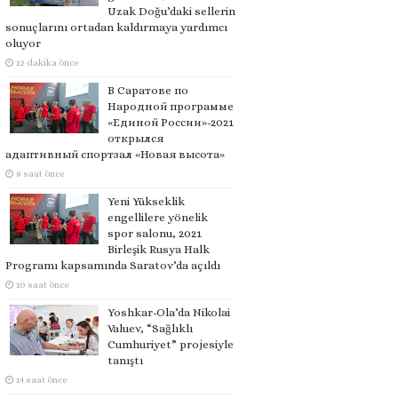
Uzak Doğu’daki sellerin
sonuçlarını ortadan kaldırmaya yardımcı
oluyor
12 dakika önce
В Саратове по
Народной программе
«Единой России»-2021
открылся
адаптивный спортзал «Новая высота»
8 saat önce
Yeni Yükseklik
engellilere yönelik
spor salonu, 2021
Birleşik Rusya Halk
Programı kapsamında Saratov’da açıldı
10 saat önce
Yoshkar-Ola’da Nikolai
Valuev, “Sağlıklı
Cumhuriyet” projesiyle
tanıştı
14 saat önce