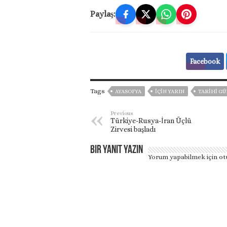
Paylaş:
Facebook
Tags
AYASOFYA
IÇIN YARIN
TARIHI GÜ
Previous
Türkiye-Rusya-İran Üçlü
Zirvesi başladı
Bir yanıt yazın
Yorum yapabilmek için
ot