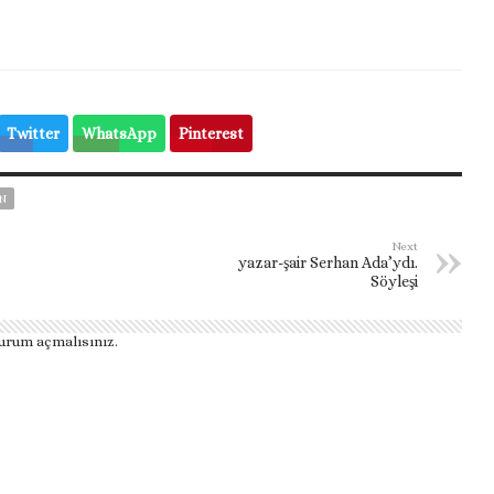
Twitter
WhatsApp
Pinterest
N
Next
yazar-şair Serhan Ada’ydı.
Söyleşi
urum açmalısınız
.