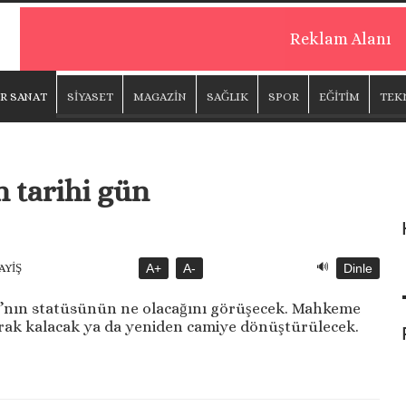
Reklam Alanı
R SANAT
SİYASET
MAGAZİN
SAĞLIK
SPOR
EĞİTİM
TEK
n tarihi gün
🔊
AYİŞ
A+
A-
Dinle
a’nın statüsünün ne olacağını görüşecek. Mahkeme
rak kalacak ya da yeniden camiye dönüştürülecek.