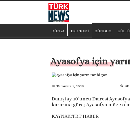
DÜNYA
EKONOMİ
GÜNDEM
KÜLTÜ
Ayasofya için yarı
📂 AS
📅 Temmuz 1, 2020
Danıştay 10’uncu Dairesi Ayasofy
kararına göre; Ayasofya müze ola
KAYNAK:TRT HABER