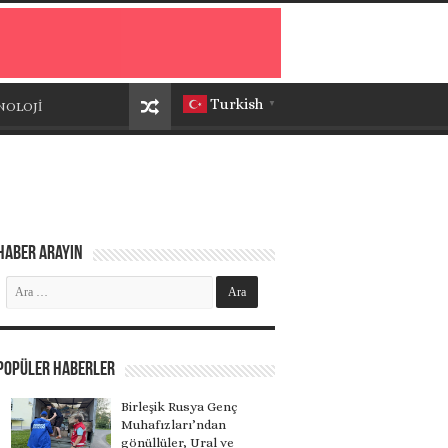
Turkish
NOLOJİ
▼
Haber Arayın
Popüler Haberler
Birleşik Rusya Genç
Muhafızları’ndan
gönüllüler, Ural ve