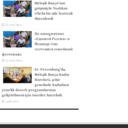
Birleşik Rusya’nın
girişimiyle Yoshkar-
Ola’da bir aile festivali
düzenlendi
21 saat önce
По инициативе
«Единой России» в
Йошкар-Оле
состоялся семейный
фестиваль
23 saat önce
St. Petersburg’da,
Birleşik Rusya Kadın
Hareketi, şehir
genelinde kadınlara
yönelik destek programlarının
geliştirilmesi için öneriler hazırladı
1 gün önce