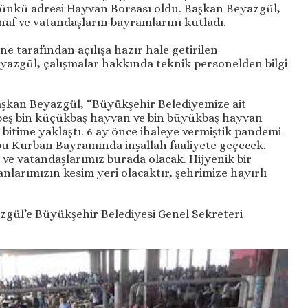
ünkü adresi Hayvan Borsası oldu. Başkan Beyazgül,
af ve vatandaşların bayramlarını kutladı.
 tarafından açılışa hazır hale getirilen
azgül, çalışmalar hakkında teknik personelden bilgi
şkan Beyazgül, “Büyükşehir Belediyemize ait
eş bin küçükbaş hayvan ve bin büyükbaş hayvan
s bitime yaklaştı. 6 ay önce ihaleye vermiştik pandemi
 bu Kurban Bayramında inşallah faaliyete geçecek.
 ve vatandaşlarımız burada olacak. Hijyenik bir
nlarımızın kesim yeri olacaktır, şehrimize hayırlı
zgül’e Büyükşehir Belediyesi Genel Sekreteri