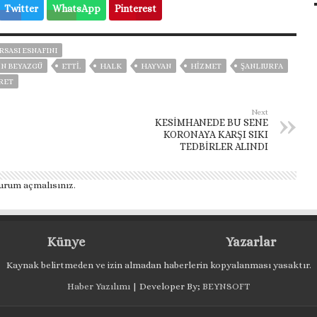
Twitter
WhatsApp
Pinterest
RSASI ESNAFINI
IN BEYAZGÜ
ETTI.
HALK
HAYVAN
HİZMET
ŞANLIURFA
RET
Next
KESİMHANEDE BU SENE
KORONAYA KARŞI SIKI
TEDBİRLER ALINDI
urum açmalısınız
.
Künye
Yazarlar
Kaynak belirtmeden ve izin almadan haberlerin kopyalanması yasaktır.
Haber Yazılımı
| Developer By;
BEYNSOFT