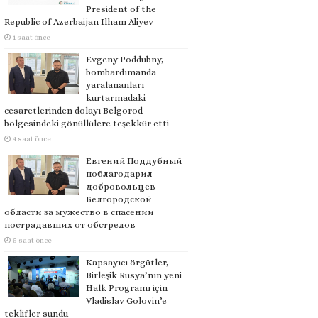
President of the
Republic of Azerbaijan Ilham Aliyev
1 saat önce
Evgeny Poddubny,
bombardımanda
yaralananları
kurtarmadaki
cesaretlerinden dolayı Belgorod
bölgesindeki gönüllülere teşekkür etti
4 saat önce
Евгений Поддубный
поблагодарил
добровольцев
Белгородской
области за мужество в спасении
пострадавших от обстрелов
5 saat önce
Kapsayıcı örgütler,
Birleşik Rusya’nın yeni
Halk Programı için
Vladislav Golovin’e
teklifler sundu