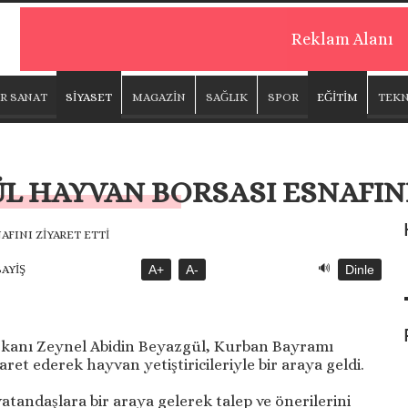
Reklam Alanı
R SANAT
SİYASET
MAGAZİN
SAĞLIK
SPOR
EĞİTİM
TEKN
 HAYVAN BORSASI ESNAFINI
🔊
SAYİŞ
A+
A-
Dinle
şkanı Zeynel Abidin Beyazgül, Kurban Bayramı
ret ederek hayvan yetiştiricileriyle bir araya geldi.
atandaşlara bir araya gelerek talep ve önerilerini