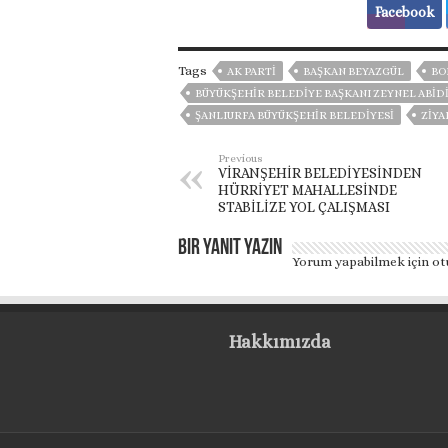
Facebook
Tags
AK PARTİ
BAŞKAN BEYAZGÜL
BO
BÜYÜKŞEHIR BELEDIYE BAŞKANI ZEYNEL ABID
ŞANLIURFA BÜYÜKŞEHIR BELEDIYESI
ZIYA
Previous
VİRANŞEHİR BELEDİYESİNDEN
HÜRRİYET MAHALLESİNDE
STABİLİZE YOL ÇALIŞMASI
Bir yanıt yazın
Yorum yapabilmek için
ot
Hakkımızda