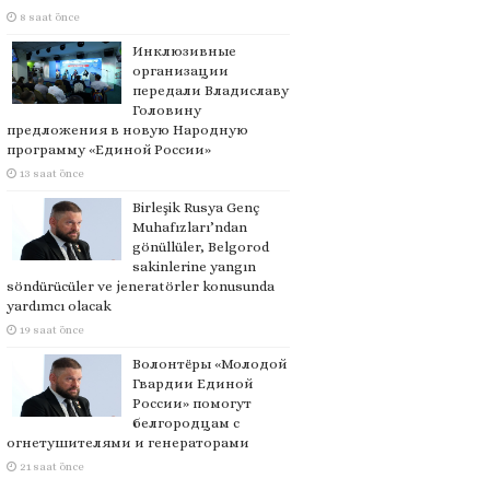
8 saat önce
Инклюзивные
организации
передали Владиславу
Головину
предложения в новую Народную
программу «Единой России»
13 saat önce
Birleşik Rusya Genç
Muhafızları’ndan
gönüllüler, Belgorod
sakinlerine yangın
söndürücüler ve jeneratörler konusunda
yardımcı olacak
19 saat önce
Волонтёры «Молодой
Гвардии Единой
России» помогут
белгородцам с
огнетушителями и генераторами
21 saat önce