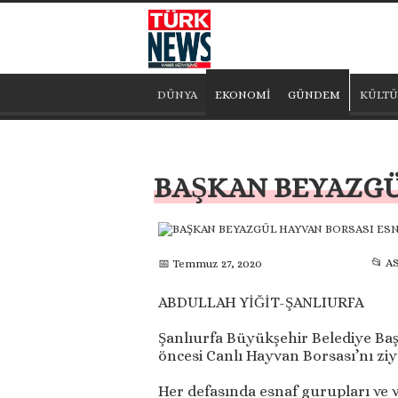
DÜNYA
EKONOMİ
GÜNDEM
KÜLTÜ
BAŞKAN BEYAZGÜL
📂 A
📅 Temmuz 27, 2020
ABDULLAH YİĞİT-ŞANLIURFA
Şanlıurfa Büyükşehir Belediye Ba
öncesi Canlı Hayvan Borsası’nı ziya
Her defasında esnaf gurupları ve v