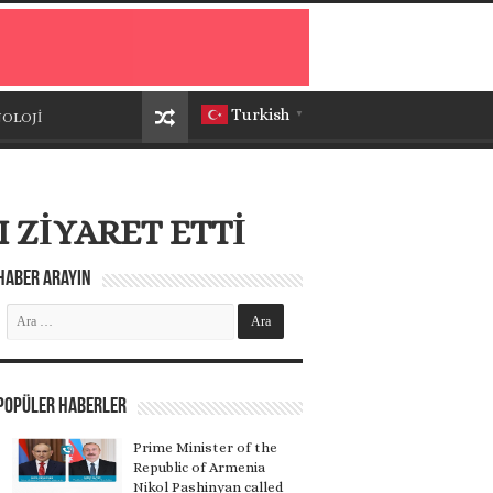
Turkish
OLOJİ
▼
 ZİYARET ETTİ
Haber Arayın
Popüler Haberler
Prime Minister of the
Republic of Armenia
Nikol Pashinyan called