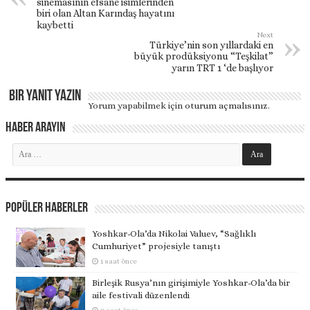
sinemasının efsane isimlerinden
biri olan Altan Karındaş hayatını
kaybetti
Next
Türkiye’nin son yıllardaki en
büyük prodüksiyonu “Teşkilat”
yarın TRT 1 ‘de başlıyor
Bir yanıt yazın
Yorum yapabilmek için
oturum açmalısınız
.
Haber Arayın
Popüler Haberler
Yoshkar-Ola’da Nikolai Valuev, “Sağlıklı
Cumhuriyet” projesiyle tanıştı
1 saat önce
Birleşik Rusya’nın girişimiyle Yoshkar-Ola’da bir
aile festivali düzenlendi