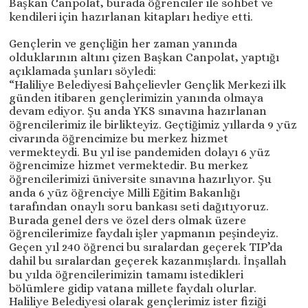
Başkan Canpolat, burada öğrenciler ile sohbet ve
kendileri için hazırlanan kitapları hediye etti.
Gençlerin ve gençliğin her zaman yanında
olduklarının altını çizen Başkan Canpolat, yaptığı
açıklamada şunları söyledi:
“Haliliye Belediyesi Bahçelievler Gençlik Merkezi ilk
günden itibaren gençlerimizin yanında olmaya
devam ediyor. Şu anda YKS sınavına hazırlanan
öğrencilerimiz ile birlikteyiz. Geçtiğimiz yıllarda 9 yüz
civarında öğrencimize bu merkez hizmet
vermekteydi. Bu yıl ise pandemiden dolayı 6 yüz
öğrencimize hizmet vermektedir. Bu merkez
öğrencilerimizi üniversite sınavına hazırlıyor. Şu
anda 6 yüz öğrenciye Milli Eğitim Bakanlığı
tarafından onaylı soru bankası seti dağıtıyoruz.
Burada genel ders ve özel ders olmak üzere
öğrencilerimize faydalı işler yapmanın peşindeyiz.
Geçen yıl 240 öğrenci bu sıralardan geçerek TIP’da
dahil bu sıralardan geçerek kazanmışlardı. İnşallah
bu yılda öğrencilerimizin tamamı istedikleri
bölümlere gidip vatana millete faydalı olurlar.
Haliliye Belediyesi olarak gençlerimiz ister fiziği