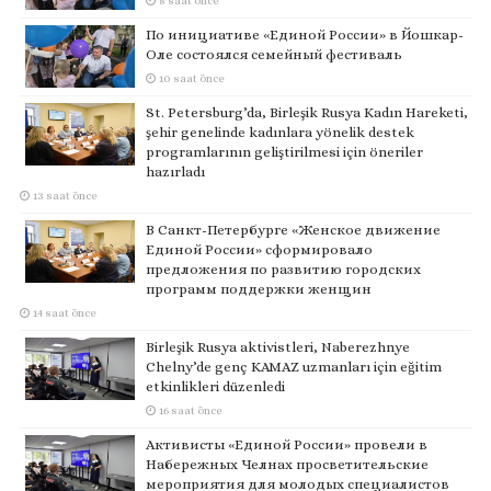
8 saat önce
По инициативе «Единой России» в Йошкар-
Оле состоялся семейный фестиваль
10 saat önce
St. Petersburg’da, Birleşik Rusya Kadın Hareketi,
şehir genelinde kadınlara yönelik destek
programlarının geliştirilmesi için öneriler
hazırladı
13 saat önce
В Санкт-Петербурге «Женское движение
Единой России» сформировало
предложения по развитию городских
программ поддержки женщин
14 saat önce
Birleşik Rusya aktivistleri, Naberezhnye
Chelny’de genç KAMAZ uzmanları için eğitim
etkinlikleri düzenledi
16 saat önce
Активисты «Единой России» провели в
Набережных Челнах просветительские
мероприятия для молодых специалистов