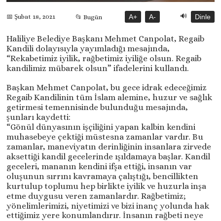
🔊
📅 Şubat 18, 2021
A+
A-
Dinle
📂 Bugün
Haliliye Belediye Başkanı Mehmet Canpolat, Regaib
Kandili dolayısıyla yayımladığı mesajında,
“Rekabetimiz iyilik, rağbetimiz iyiliğe olsun. Regaib
kandilimiz mübarek olsun” ifadelerini kullandı.
Başkan Mehmet Canpolat, bu gece idrak edeceğimiz
Regaib Kandilinin tüm İslam alemine, huzur ve sağlık
getirmesi temennisinde bulunduğu mesajında,
şunları kaydetti:
“Gönül dünyasının işçiliğini yapan kalbin kendini
muhasebeye çektiği müstesna zamanlar vardır. Bu
zamanlar, maneviyatın derinliğinin insanlara zirvede
aksettiği kandil gecelerinde ışıldamaya başlar. Kandil
geceleri, mananın kendini ifşa ettiği, insanın var
oluşunun sırrını kavramaya çalıştığı, bencillikten
kurtulup toplumu hep birlikte iyilik ve huzurla inşa
etme duygusu veren zamanlardır. Rağbetimiz;
yönelimlerimizi, niyetimizi ve bizi inanç yolunda hak
ettiğimiz yere konumlandırır. İnsanın rağbeti neye