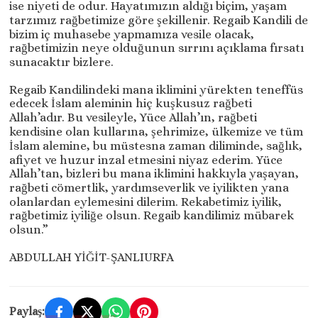
ise niyeti de odur. Hayatımızın aldığı biçim, yaşam
tarzımız rağbetimize göre şekillenir. Regaib Kandili de
bizim iç muhasebe yapmamıza vesile olacak,
rağbetimizin neye olduğunun sırrını açıklama fırsatı
sunacaktır bizlere.
Regaib Kandilindeki mana iklimini yürekten teneffüs
edecek İslam aleminin hiç kuşkusuz rağbeti
Allah’adır. Bu vesileyle, Yüce Allah’ın, rağbeti
kendisine olan kullarına, şehrimize, ülkemize ve tüm
İslam alemine, bu müstesna zaman diliminde, sağlık,
afiyet ve huzur inzal etmesini niyaz ederim. Yüce
Allah’tan, bizleri bu mana iklimini hakkıyla yaşayan,
rağbeti cömertlik, yardımseverlik ve iyilikten yana
olanlardan eylemesini dilerim. Rekabetimiz iyilik,
rağbetimiz iyiliğe olsun. Regaib kandilimiz mübarek
olsun.”
ABDULLAH YİĞİT-ŞANLIURFA
Paylaş: