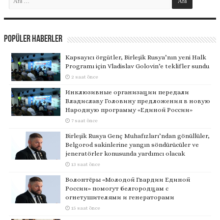
Popüler Haberler
Kapsayıcı örgütler, Birleşik Rusya’nın yeni Halk
Programı için Vladislav Golovin’e teklifler sundu
2 saat önce
Инклюзивные организации передали
Владиславу Головину предложения в новую
Народную программу «Единой России»
7 saat önce
Birleşik Rusya Genç Muhafızları’ndan gönüllüler,
Belgorod sakinlerine yangın söndürücüler ve
jeneratörler konusunda yardımcı olacak
13 saat önce
Волонтёры «Молодой Гвардии Единой
России» помогут белгородцам с
огнетушителями и генераторами
15 saat önce