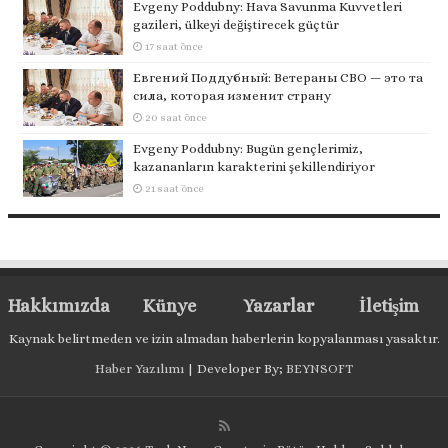
Evgeny Poddubny: Hava Savunma Kuvvetleri
gazileri, ülkeyi değiştirecek güçtür
17 saat önce
Евгений Поддубный: Ветераны СВО — это та
сила, которая изменит страну
20 saat önce
Evgeny Poddubny: Bugün gençlerimiz,
kazananların karakterini şekillendiriyor
21 saat önce
Hakkımızda
Künye
Yazarlar
İletişim
Kaynak belirtmeden ve izin almadan haberlerin kopyalanması yasaktır.
Haber Yazılımı
| Developer By;
BEYNSOFT