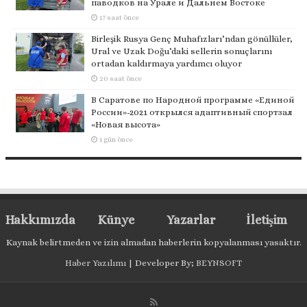
паводков на Урале и Дальнем Востоке
17 saat önce
Birleşik Rusya Genç Muhafızları’ndan gönüllüler,
Ural ve Uzak Doğu’daki sellerin sonuçlarını
ortadan kaldırmaya yardımcı oluyor
20 saat önce
В Саратове по Народной программе «Единой
России»-2021 открылся адаптивный спортзал
«Новая высота»
1 gün önce
Hakkımızda
Künye
Yazarlar
İletişim
Kaynak belirtmeden ve izin almadan haberlerin kopyalanması yasaktır.
Haber Yazılımı
| Developer By;
BEYNSOFT