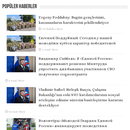
Popüler Haberler
Evgeny Poddubny: Bugün gençlerimiz,
kazananların karakterini şekillendiriyor
34 dakika önce
Евгений Поддубный: Сегодня у нашей
молодёжи куётся характер победителей
3 saat önce
Владимир Сайбель: В «Единой России»
поддерживают решение Минтруда
упростить для бывших участников СВО
получение соцконтракта
6 saat önce
Vladimir Saibel: Birleşik Rusya, Çalışma
Bakanlığı’nın eski SVO katılımcılarının sosyal
sözleşme edinme sürecini basitleştirme kararını
destekliyor
11 saat önce
Волонтёры «Молодой Гвардии Единой
России» ликвидируют последствия