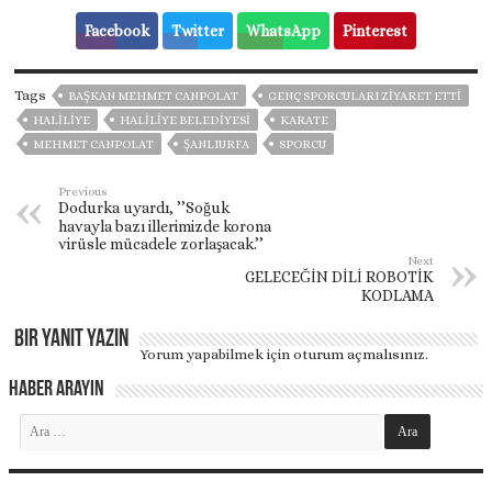
Facebook
Twitter
WhatsApp
Pinterest
Tags
BAŞKAN MEHMET CANPOLAT
GENÇ SPORCULARI ZİYARET ETTİ
HALILIYE
HALİLİYE BELEDİYESİ
KARATE
MEHMET CANPOLAT
ŞANLIURFA
SPORCU
Previous
Dodurka uyardı, ’’Soğuk
havayla bazı illerimizde korona
virüsle mücadele zorlaşacak.’’
Next
GELECEĞİN DİLİ ROBOTİK
KODLAMA
Bir yanıt yazın
Yorum yapabilmek için
oturum açmalısınız
.
Haber Arayın