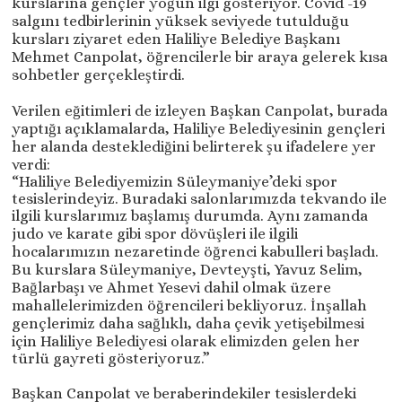
kurslarına gençler yoğun ilgi gösteriyor. Covid -19
salgını tedbirlerinin yüksek seviyede tutulduğu
kursları ziyaret eden Haliliye Belediye Başkanı
Mehmet Canpolat, öğrencilerle bir araya gelerek kısa
sohbetler gerçekleştirdi.
Verilen eğitimleri de izleyen Başkan Canpolat, burada
yaptığı açıklamalarda, Haliliye Belediyesinin gençleri
her alanda desteklediğini belirterek şu ifadelere yer
verdi:
“Haliliye Belediyemizin Süleymaniye’deki spor
tesislerindeyiz. Buradaki salonlarımızda tekvando ile
ilgili kurslarımız başlamış durumda. Aynı zamanda
judo ve karate gibi spor dövüşleri ile ilgili
hocalarımızın nezaretinde öğrenci kabulleri başladı.
Bu kurslara Süleymaniye, Devteyşti, Yavuz Selim,
Bağlarbaşı ve Ahmet Yesevi dahil olmak üzere
mahallelerimizden öğrencileri bekliyoruz. İnşallah
gençlerimiz daha sağlıklı, daha çevik yetişebilmesi
için Haliliye Belediyesi olarak elimizden gelen her
türlü gayreti gösteriyoruz.”
Başkan Canpolat ve beraberindekiler tesislerdeki