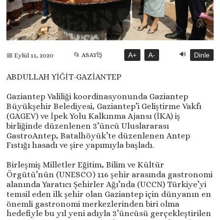
🔊
📂 ASAYİŞ
A+
A-
Dinle
📅 Eylül 11, 2020
ABDULLAH YİĞİT-GAZİANTEP
Gaziantep Valiliği koordinasyonunda Gaziantep
Büyükşehir Belediyesi, Gaziantep’i Geliştirme Vakfı
(GAGEV) ve İpek Yolu Kalkınma Ajansı (İKA) iş
birliğinde düzenlenen 3’üncü Uluslararası
GastroAntep, Batalhöyük’te düzenlenen Antep
Fıstığı hasadı ve şire yapımıyla başladı.
Birleşmiş Milletler Eğitim, Bilim ve Kültür
Örgütü’nün (UNESCO) 116 şehir arasında gastronomi
alanında Yaratıcı Şehirler Ağı’nda (UCCN) Türkiye’yi
temsil eden ilk şehir olan Gaziantep için dünyanın en
önemli gastronomi merkezlerinden biri olma
hedefiyle bu yıl yeni adıyla 3’üncüsü gerçekleştirilen