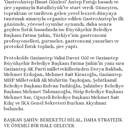
‘GastroAntep Hasat Günleri’ Antep Fıstığı hasadı ve
şire yapımıyla Batalhöyük’te start verdi. Güneşten,
topraktan ve tarihten gelen yerel lezzeti dünyaya
tanıtmak amacıyla organize edilen GastroAntep’in ilk
gününde, yöresel oyunlar oynandı, daha sonra
geçilen fıstık hasadında ise Büyükşehir Belediye
Başkanı Fatma Şahin, Türkiye’nin gastronomi
profesyonelleri, gurmeler, gastronomi yazarları ve
protokol fıstık topladı, şire yaptı.
Protokolde Gaziantep Valisi Davut Gül ve Gaziantep
Büyükşehir Belediye Başkanı Fatma Şahin’in yanı sıra
Gaziantep AK Parti milletvekillerinden Derya Bakbak,
Mehmet Erdoğan, Mehmet Sait Kirazoğlu, Gaziantep
MHP Milletvekili Ali Muhittin Taşdoğan, Şehitkamil
Belediye Başkanı Rıdvan Fadıloğlu, Şahinbey Belediye
Başkanı Mehmet Tahmazoğlu, Nizip Belediye Başkanı
Mehmet Sar, Oğuzeli Belediye Başkanı Mehmet Sait
Kılıç ve İKA Genel Sekreteri Burhan Akyılmaz
bulundu.
BAŞKAN ŞAHİN: BEREKETLİ HİLAL, DAHA STRATEJİK
VE ÖNEMLİ BİR HALE GELECEK