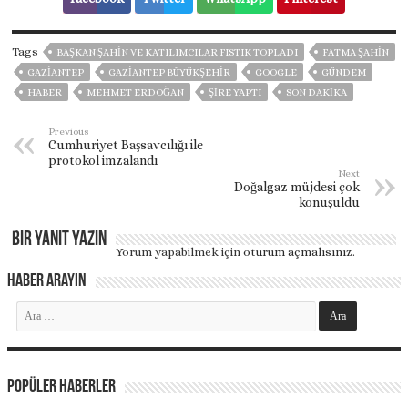
Tags
BAŞKAN ŞAHİN VE KATILIMCILAR FISTIK TOPLADI
FATMA ŞAHİN
GAZIANTEP
GAZİANTEP BÜYÜKŞEHİR
GOOGLE
GÜNDEM
HABER
MEHMET ERDOĞAN
ŞİRE YAPTI
SON DAKIKA
Previous
Cumhuriyet Başsavcılığı ile
protokol imzalandı
Next
Doğalgaz müjdesi çok
konuşuldu
Bir yanıt yazın
Yorum yapabilmek için
oturum açmalısınız
.
Haber Arayın
Popüler Haberler