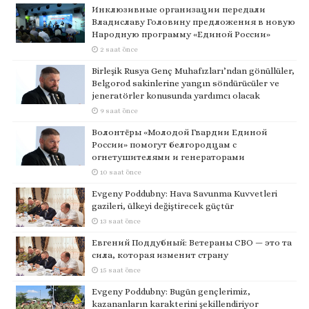
Инклюзивные организации передали
Владиславу Головину предложения в новую
Народную программу «Единой России»
2 saat önce
Birleşik Rusya Genç Muhafızları’ndan gönüllüler,
Belgorod sakinlerine yangın söndürücüler ve
jeneratörler konusunda yardımcı olacak
9 saat önce
Волонтёры «Молодой Гвардии Единой
России» помогут белгородцам с
огнетушителями и генераторами
10 saat önce
Evgeny Poddubny: Hava Savunma Kuvvetleri
gazileri, ülkeyi değiştirecek güçtür
13 saat önce
Евгений Поддубный: Ветераны СВО — это та
сила, которая изменит страну
15 saat önce
Evgeny Poddubny: Bugün gençlerimiz,
kazananların karakterini şekillendiriyor