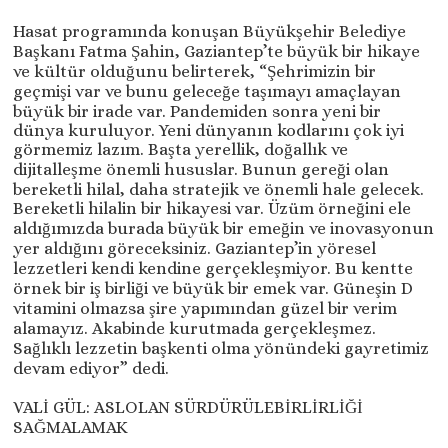
Hasat programında konuşan Büyükşehir Belediye
Başkanı Fatma Şahin, Gaziantep’te büyük bir hikaye
ve kültür olduğunu belirterek, “Şehrimizin bir
geçmişi var ve bunu geleceğe taşımayı amaçlayan
büyük bir irade var. Pandemiden sonra yeni bir
dünya kuruluyor. Yeni dünyanın kodlarını çok iyi
görmemiz lazım. Başta yerellik, doğallık ve
dijitalleşme önemli hususlar. Bunun gereği olan
bereketli hilal, daha stratejik ve önemli hale gelecek.
Bereketli hilalin bir hikayesi var. Üzüm örneğini ele
aldığımızda burada büyük bir emeğin ve inovasyonun
yer aldığını göreceksiniz. Gaziantep’in yöresel
lezzetleri kendi kendine gerçekleşmiyor. Bu kentte
örnek bir iş birliği ve büyük bir emek var. Güneşin D
vitamini olmazsa şire yapımından güzel bir verim
alamayız. Akabinde kurutmada gerçekleşmez.
Sağlıklı lezzetin başkenti olma yönündeki gayretimiz
devam ediyor” dedi.
VALİ GÜL: ASLOLAN SÜRDÜRÜLEBİRLİRLİĞİ
SAĞMALAMAK