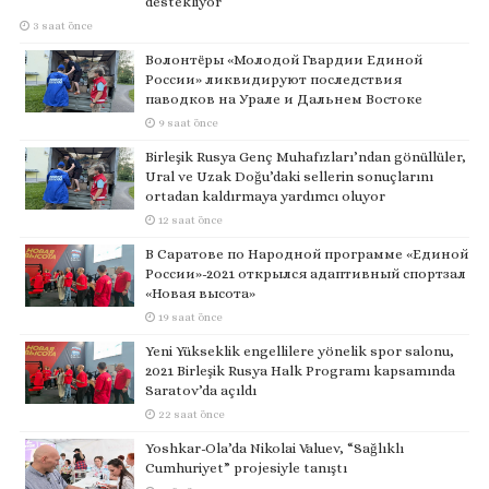
destekliyor
3 saat önce
Волонтёры «Молодой Гвардии Единой
России» ликвидируют последствия
паводков на Урале и Дальнем Востоке
9 saat önce
Birleşik Rusya Genç Muhafızları’ndan gönüllüler,
Ural ve Uzak Doğu’daki sellerin sonuçlarını
ortadan kaldırmaya yardımcı oluyor
12 saat önce
В Саратове по Народной программе «Единой
России»-2021 открылся адаптивный спортзал
«Новая высота»
19 saat önce
Yeni Yükseklik engellilere yönelik spor salonu,
2021 Birleşik Rusya Halk Programı kapsamında
Saratov’da açıldı
22 saat önce
Yoshkar-Ola’da Nikolai Valuev, “Sağlıklı
Cumhuriyet” projesiyle tanıştı