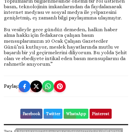
Toplumların bilgilenmesinde önemli bir rol üstlenen
basın, teknolojinin imkanlarından da faydalanarak
internet medyası ve sosyal medya ile yelpazesini
genişletmiş, eş zamanlı bilgi paylaşımına ulaşmıştır.
Bu vesileyle gece gündüz demeden, halkın haber
alma hakkı için fedakarca çalışan basın
mensuplarımızın 10 Ocak Çalışan Gazeteciler
Günü’nü kutluyor, meslek hayatlarında mutlu ve
başarılı bir yıl geçirmelerini diliyorum. Bu yolda Şehit
olan ve ebediyete intikal eden basın mensuplarını da
rahmetle anıyorum.”
Paylaş:
Facebook
Twitter
WhatsApp
Pinterest
Tags
BAŞKAN YAVUZ'DAN 10 OCAK ÇALIŞAN GAZETECILER GÜNÜ MESAJI