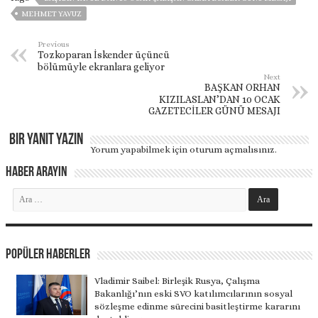
MEHMET YAVUZ
Previous
Tozkoparan İskender üçüncü
bölümüyle ekranlara geliyor
Next
BAŞKAN ORHAN
KIZILASLAN’DAN 10 OCAK
GAZETECİLER GÜNÜ MESAJI
Bir yanıt yazın
Yorum yapabilmek için
oturum açmalısınız
.
Haber Arayın
Popüler Haberler
Vladimir Saibel: Birleşik Rusya, Çalışma
Bakanlığı’nın eski SVO katılımcılarının sosyal
sözleşme edinme sürecini basitleştirme kararını