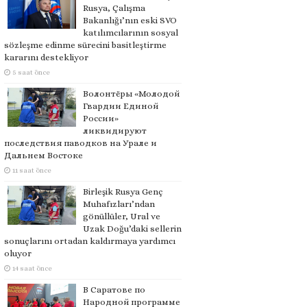
Rusya, Çalışma
Bakanlığı’nın eski SVO
katılımcılarının sosyal
sözleşme edinme sürecini basitleştirme
kararını destekliyor
5 saat önce
Волонтёры «Молодой
Гвардии Единой
России»
ликвидируют
последствия паводков на Урале и
Дальнем Востоке
11 saat önce
Birleşik Rusya Genç
Muhafızları’ndan
gönüllüler, Ural ve
Uzak Doğu’daki sellerin
sonuçlarını ortadan kaldırmaya yardımcı
oluyor
14 saat önce
В Саратове по
Народной программе