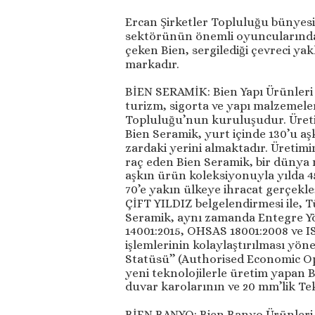
Ercan Şirketler Topluluğu bünyesi
sektörünün önemli oyuncularından
çeken Bien, sergilediği çevreci yak
markadır.
BİEN SERAMİK: Bien Yapı Ürünleri 
turizm, sigorta ve yapı malzemeler
Topluluğu’nun kuruluşudur. Üre­ti­mini
Bien Seramik, yur­t i­çin­de 130’u aş­kın
zardaki ye­ri­ni al­mak­ta­dır. Üretimi
raç eden Bien Seramik, bir dünya 
aşkın ürün koleksiyonuyla yılda 45
70’e yakın ülkeye ihracat gerçekle
ÇİFT YILDIZ belgelendirmesi ile, 
Seramik, aynı zamanda Entegre Yö
14001:2015, OHSAS 18001:2008 ve IS
işlemlerinin kolaylaştırılması yö
Statüsü’’ (Authorised Economic Op
yeni teknolojilerle üretim yapan Bi
duvar karolarının ve 20 mm’lik Tek
BİEN BANYO: Bien Banyo Ürünleri S