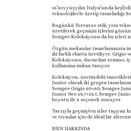
16’ncı yüzyılın İtalya’sında keşfed
teknolojilerle üretip tasarladığı
Bugünkü Terrazzo stili, yeni tekno
üretilerek geçmişin izlerini günüm
Sempre Koleksiyonu da bu izleri m
Özgün mekanlar tasarlamanıza imk
iki farklı ebatta üretiliyor. Grigi
Koleksiyonu, duvardan zemine, iç
kullanıma imkan tanıyor.
Koleksiyon, üzerindeki tanecikle
Junior olarak iki grupta tasarlan
Sempre Grigio 60×60, Sempre Juni
Junior Neo 19,7×19,7, Sempre Junior
boyutu ile 6 seçenek sunuyor.
Tarzıyla geçmişten izler taşıyan k
ve teraslar için de ideal bir altern
BİEN HAKKINDA