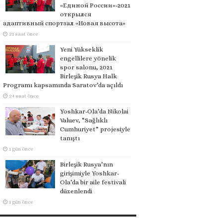
«Единой России»-2021
открылся
адаптивный спортзал «Новая высота»
21 saat önce
Yeni Yükseklik
engellilere yönelik
spor salonu, 2021
Birleşik Rusya Halk
Programı kapsamında Saratov’da açıldı
24 saat önce
Yoshkar-Ola’da Nikolai
Valuev, “Sağlıklı
Cumhuriyet” projesiyle
tanıştı
1 gün önce
Birleşik Rusya’nın
girişimiyle Yoshkar-
Ola’da bir aile festivali
düzenlendi
1 gün önce