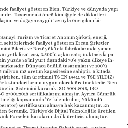
nde faaliyet gösteren Bien, Türkiye ve dünyada yapı
dır. Tasarımdaki öncü kimliğiyle de dikkatleri
laşımı ve doğaya saygılı tavrıyla öne çıkan bir
Sanayi Turizm ve Ticaret Anonim Şirketi; enerji,
i sektörlerinde faaliyet gösteren Ercan Şirketler
 Bi­le­cik ve Bo­zü­yü­k’­teki fab­ri­ka­la­rın­da ya­pan
 yet­ki­li sa­tı­cı­sı, 3.500’ü aş­kın sa­tış nok­ta­sıy­la pa­
nin yüz­de 35’ini yurt dı­şın­daki 70’e yakın ül­ke­ye ih­
markasıdır. Dünyaca ödüllü tasarımları ve 100’ü
 milyon m2 üretim kapasitesine sahiptir. 6 kıtada
ştirirken, tüm üretimini TS EN 14411 ve TSE YILDIZ/
Türk standartlarına uygun olarak üretmektedir. Bien
netim Sistemini kurarak ISO 9001:2015, ISO
O 27001:2013 sertifikalarını almıştır. Ayrıca Gümrük
netmeliği kapsamında ’Yetkilendirilmiş Yükümlü
erator) sertifikasını almaya hak kazanmıştır. En
en Seramik, Türkiye’de Dijital Teknoloji ile üretilen
nik Porselen karoların da ilk üreticisi olmuştur.
anayi ve Ticaret Anonim Şirketi; enerji, turizm,