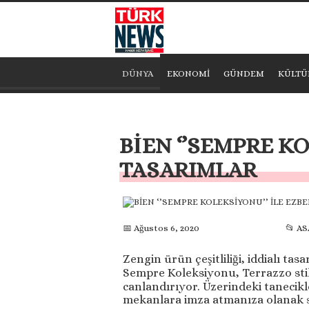
DÜNYA
EKONOMİ
GÜNDEM
KÜLTÜ
BİEN ‘’SEMPRE K
TASARIMLAR
📅 Ağustos 6, 2020
📂 AS
Zengin ürün çeşitliliği, iddialı tas
Sempre Koleksiyonu, Terrazzo stil
canlandırıyor. Üzerindeki tanecik
mekanlara imza atmanıza olanak 