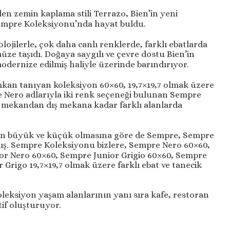
ilen zemin kaplama stili Terrazo, Bien’in yeni
 Sempre Koleksiyonu’nda hayat buldu.
lojilerle, çok daha canlı renklerde, farklı ebatlarda
üze taşıdı. Doğaya saygılı ve çevre dostu Bien’in
odernize edilmiş haliyle üzerinde barındırıyor.
an tanıyan koleksiyon 60×60, 19,7×19,7 olmak üzere
o ve Nero adlarıyla iki renk seçeneği bulunan Sempre
 mekandan dış mekana kadar farklı alanlarda
rin büyük ve küçük olmasına göre de Sempre, Sempre
mış. Sempre Koleksiyonu bizlere, Sempre Nero 60×60,
or Nero 60×60, Sempre Junior Grigio 60×60, Sempre
 Grigo 19,7×19,7 olmak üzere farklı ebat ve tanecik
oleksiyon yaşam alanlarının yanı sıra kafe, restoran
atif oluşturuyor.