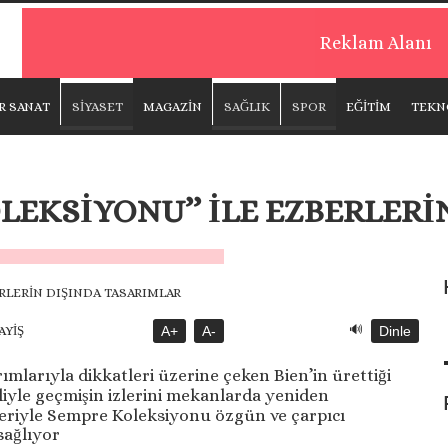
Reklam Alanı
R SANAT
SİYASET
MAGAZİN
SAĞLIK
SPOR
EĞİTİM
TEKN
OLEKSİYONU’’ İLE EZBERLERİ
🔊
AYİŞ
A+
A-
Dinle
arımlarıyla dikkatleri üzerine çeken Bien’in ürettiği
iyle geçmişin izlerini mekanlarda yeniden
leriyle Sempre Koleksiyonu özgün ve çarpıcı
sağlıyor