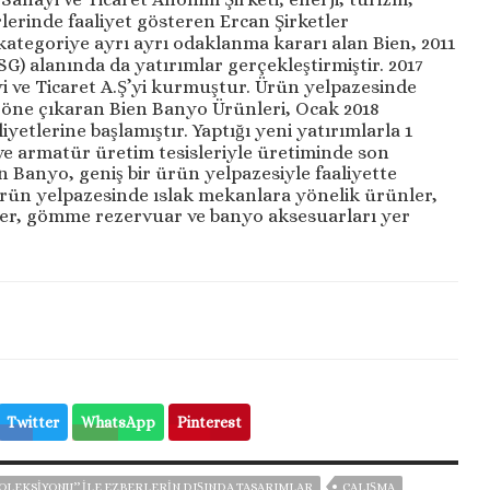
lerinde faaliyet gösteren Ercan Şirketler
tegoriye ayrı ayrı odaklanma kararı alan Bien, 2011
SG) alanında da yatırımlar gerçekleştirmiştir. 2017
i ve Ticaret A.Ş’yi kurmuştur. Ürün yelpazesinde
 öne çıkaran Bien Banyo Ürünleri, Ocak 2018
liyetlerine başlamıştır. Yaptığı yeni yatırımlarla 1
 ve armatür üretim tesisleriyle üretiminde son
en Banyo, geniş bir ürün yelpazesiyle faaliyette
ün yelpazesinde ıslak mekanlara yönelik ürünler,
ler, gömme rezervuar ve banyo aksesuarları yer
Twitter
WhatsApp
Pinterest
KOLEKSİYONU’’ İLE EZBERLERİN DIŞINDA TASARIMLAR
ÇALIŞMA