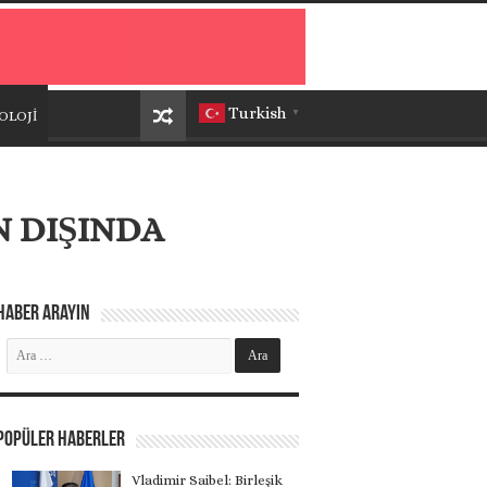
Turkish
OLOJİ
▼
N DIŞINDA
Haber Arayın
Popüler Haberler
Vladimir Saibel: Birleşik