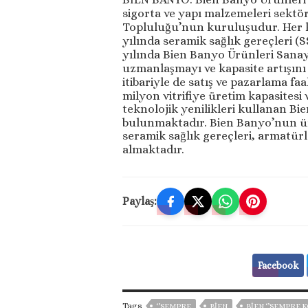
sigorta ve yapı malzemeleri sektör
Topluluğu’nun kuruluşudur. Her ka
yılında seramik sağlık gereçleri (S
yılında Bien Banyo Ürünleri Sanay
uzmanlaşmayı ve kapasite artışını
itibariyle de satış ve pazarlama faa
milyon vitrifiye üretim kapasitesi
teknolojik yenilikleri kullanan Bi
bulunmaktadır. Bien Banyo’nun ür
seramik sağlık gereçleri, armatür
almaktadır.
Paylaş:
Facebook
Tags
‘’SEMPRE
BİEN
BİEN ‘’SEMPRE 