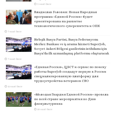
5 saat önce
Владислав Головин: Новая Народная
программа «Единой России» будет
ориентирована на развитие
технологического суверенитета и ОПК
7 saat önce
Birleşik Rusya Partisi, Rusya Federasyonu
Merkez Bankası ve iş arama hizmeti SuperJob,
Sovyet Askeri Bölgesi gazilerinin istihdamı için
Rusya’da ilk uzmanlaşmış platformu oluşturacak
7 saat önce
«Единая Россия», ЦБСТ и сервис по поиску
работы SuperJob создадут первую в России
специализированную платформу для
трудоустройства ветеранов СВО
11 saat önce
«Молодая Гвардия Единой России» провела
по всей стране мероприятия ко Дню
физкультурника
18 saat önce