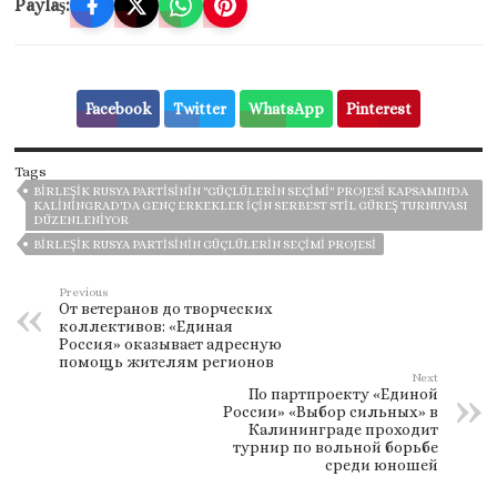
Paylaş:
Facebook
Twitter
WhatsApp
Pinterest
Tags
BIRLEŞIK RUSYA PARTISININ "GÜÇLÜLERIN SEÇIMI" PROJESI KAPSAMINDA
KALININGRAD'DA GENÇ ERKEKLER IÇIN SERBEST STIL GÜREŞ TURNUVASI
DÜZENLENIYOR
BIRLEŞIK RUSYA PARTISININ GÜÇLÜLERIN SEÇIMI PROJESI
Previous
От ветеранов до творческих
коллективов: «Единая
Россия» оказывает адресную
помощь жителям регионов
Next
По партпроекту «Единой
России» «Выбор сильных» в
Калининграде проходит
турнир по вольной борьбе
среди юношей