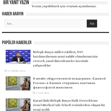
Bir yanıt yazın
Yorum yapabilmek için
oturum açmalısınız
.
Haber Arayın
Popüler Haberler
Birleşik Rusya milletvekilleri, SVO
katılımcılarının arazi sahibi olmalarına izin
verecek yasal düzenlemeler üzerinde
çalışacaklar
52 dakika önce
В штабе общественной поддержки «Единой
России» в Казани открылась выставка
философской живописи
2 saat önce
Kazan’daki Birleşik Rusya Halk Destekleme
Genel Merkezi’nde felsefi resimlerden oluşan bir
sergi açıldı