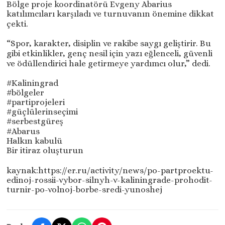
Bölge proje koordinatörü Evgeny Abarius
katılımcıları karşıladı ve turnuvanın önemine dikkat
çekti.
“Spor, karakter, disiplin ve rakibe saygı geliştirir. Bu
gibi etkinlikler, genç nesil için yazı eğlenceli, güvenli
ve ödüllendirici hale getirmeye yardımcı olur,” dedi.
#Kaliningrad
#bölgeler
#partiprojeleri
#güçlülerinseçimi
#serbestgüreş
#Abarus
Halkın kabulü
Bir itiraz oluşturun
kaynak:https://er.ru/activity/news/po-partproektu-
edinoj-rossii-vybor-silnyh-v-kaliningrade-prohodit-
turnir-po-volnoj-borbe-sredi-yunoshej