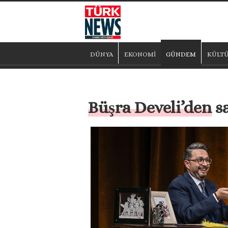
DÜNYA
EKONOMİ
GÜNDEM
KÜLTÜ
Büşra Develi’den s