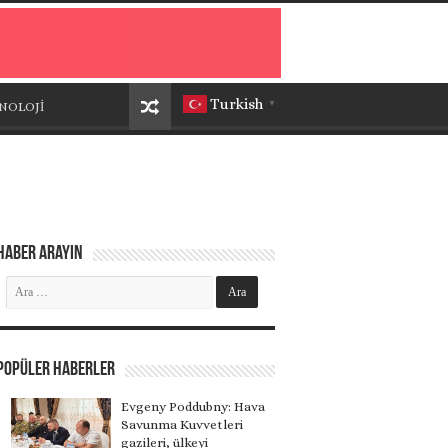
Turkish
NOLOJİ
▼
Haber Arayın
Popüler Haberler
Evgeny Poddubny: Hava
Savunma Kuvvetleri
gazileri, ülkeyi