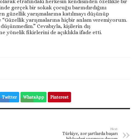
 olarak etrafındaki herkesin kendisinden özellikle bir
çinde gerçek bir sokak çocuğu barındırdığını
en güzellik yarışmalarına katılmayı düşünüp
 “Güzellik yarışmalarına hiçbir anlam veremiyorum.
düşünmedim.” Cevabıyla, kişilerin dış
yönelik fikirlerini de açıklıkla ifade etti.
Twitter
WhatsApp
Pinterest
Next
Türkiye, zor şartlarda başarı
hikâyeleri yazmaya devam