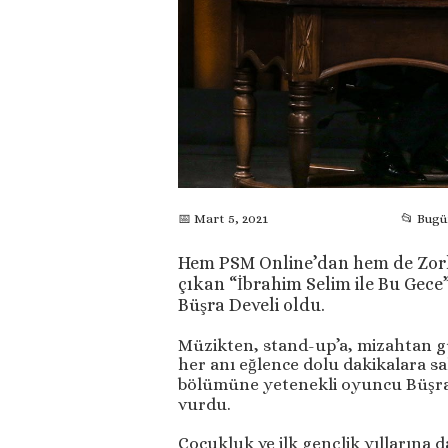
📅 Mart 5, 2021
📂 Bug
Hem PSM Online’dan hem de Zorl
çıkan “İbrahim Selim ile Bu Gece
Büşra Develi oldu.
Müzikten, stand-up’a, mizahtan g
her anı eğlence dolu dakikalara s
bölümüne yetenekli oyuncu Büşra De
vurdu.
Çocukluk ve ilk gençlik yıllarına 