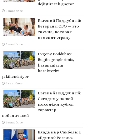
değiştirecek güçtür
3 saat önce
Евгений Поддубный:
Ветераны СВО — это
та сила, которая
изменит страну
5 saat önce
Evgeny Poddubny:
Bugün gençlerimiz,
kazananların
karakterini
şekillendiriyor
6 saat önce
Евгений Поддубный:
Сегодня у нашей
молодёжи куётся
характер
победителей
9 saat önce
Владимир Сайбель: В
«Единой России»