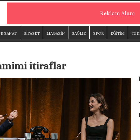
Reklam Alanı
R SANAT
SİYASET
MAGAZİN
SAĞLIK
SPOR
EĞİTİM
TEK
amimi itiraflar