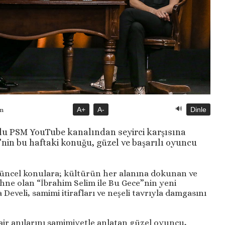
🔊
A+
A-
Dinle
ün
u PSM YouTube kanalından seyirci karşısına
”nin bu haftaki konuğu, güzel ve başarılı oyuncu
üncel konulara; kültürün her alanına dokunan ve
ahne olan “İbrahim Selim ile Bu Gece”nin yeni
veli, samimi itirafları ve neşeli tavrıyla damgasını
dair anılarını samimiyetle anlatan güzel oyuncu,