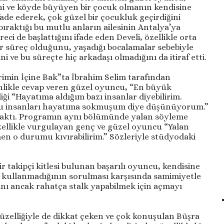
ini ve köyde büyüyen bir çocuk olmanın kendisine
fade ederek, çok güzel bir çocukluk geçirdiğini
bıraktığı bu mutlu anların ailesinin Antalya’ya
reci de başlattığını ifade eden Develi, özellikle orta
 bir süreç olduğunu, yaşadığı bocalamalar sebebiyle
ni ve bu süreçte hiç arkadaşı olmadığını da itiraf etti.
imin İçine Bak”ta İbrahim Selim tarafından
enlikle cevap veren güzel oyuncu, “En büyük
ği “Hayatıma aldığım bazı insanlar diyebilirim.
u insanları hayatıma sokmuşum diye düşünüyorum.”
bıraktı. Programın aynı bölümünde yalan söyleme
ellikle vurgulayan genç ve güzel oyuncu “Yalan
en o durumu kıvırabilirim.” Sözleriyle stüdyodaki
 takipçi kitlesi bulunan başarılı oyuncu, kendisine
p kullanmadığının sorulması karşısında samimiyetle
nı ancak rahatça stalk yapabilmek için açmayı
zelliğiyle de dikkat çeken ve çok konuşulan Büşra