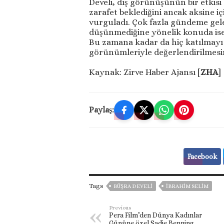
Develi, dış görünüşünün bir etkisi
zarafet beklediğini ancak aksine i
vurguladı. Çok fazla gündeme gel
düşünmediğine yönelik konuda ise
Bu zamana kadar da hiç katılmayı 
görünümleriyle değerlendirilmesine 
Kaynak: Zirve Haber Ajansı [
ZHA
]
Paylaş:
Facebook
Tags
BÜŞRA DEVELI
İBRAHIM SELIM
Previous
Pera Film’den Dünya Kadınlar
Gününe özel Sadie Benning