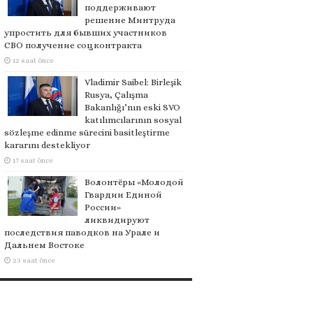
поддерживают
решение Минтруда
упростить для бывших участников
СВО получение соцконтракта
12 saat önce
Vladimir Saibel: Birleşik
Rusya, Çalışma
Bakanlığı’nın eski SVO
katılımcılarının sosyal
sözleşme edinme sürecini basitleştirme
kararını destekliyor
17 saat önce
Волонтёры «Молодой
Гвардии Единой
России»
ликвидируют
последствия паводков на Урале и
Дальнем Востоке
23 saat önce