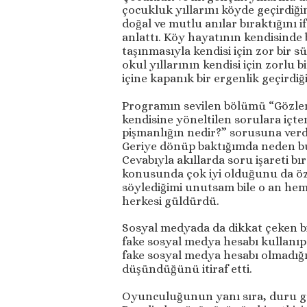
çocukluk yıllarını köyde geçirdiğ
doğal ve mutlu anılar bıraktığını i
anlattı. Köy hayatının kendisinde 
taşınmasıyla kendisi için zor bir sü
okul yıllarının kendisi için zorlu
içine kapanık bir ergenlik geçirdiği
Programın sevilen bölümü “Gözler
kendisine yöneltilen sorulara içt
pişmanlığın nedir?” sorusuna verdi
Geriye dönüp baktığımda neden b
Cevabıyla akıllarda soru işareti 
konusunda çok iyi olduğunu da öz
söylediğimi unutsam bile o an hem
herkesi güldürdü.
Sosyal medyada da dikkat çeken bir
fake sosyal medya hesabı kullanı
fake sosyal medya hesabı olmadığı
düşündüğünü itiraf etti.
Oyunculuğunun yanı sıra, duru gü