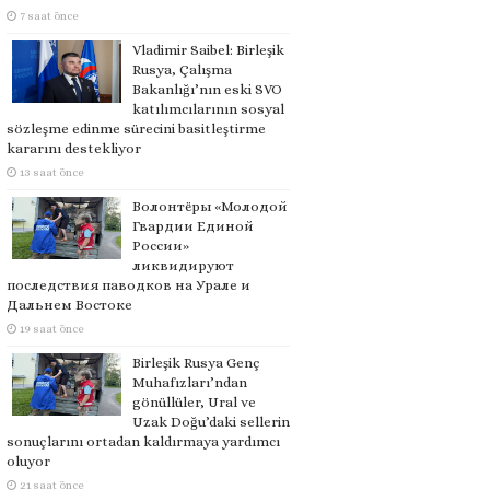
7 saat önce
Vladimir Saibel: Birleşik
Rusya, Çalışma
Bakanlığı’nın eski SVO
katılımcılarının sosyal
sözleşme edinme sürecini basitleştirme
kararını destekliyor
13 saat önce
Волонтёры «Молодой
Гвардии Единой
России»
ликвидируют
последствия паводков на Урале и
Дальнем Востоке
19 saat önce
Birleşik Rusya Genç
Muhafızları’ndan
gönüllüler, Ural ve
Uzak Doğu’daki sellerin
sonuçlarını ortadan kaldırmaya yardımcı
oluyor
21 saat önce