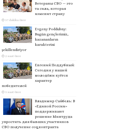
Ветераны СВО — это
та сила, которая
изменит страну
57 dakika önce
Evgeny Poddubny:
Bugün gençlerimiz,
kazananların
karakterini
şekillendiriyor
2 saat önce
Евгений Поддубный:
Сегодня у нашей
молодёжи куётся
характер
победителей
5 saat önce
Владимир Сайбель: В
«Единой России»
поддерживают
решение Минтруда
упростить для бывших участников
СВО получение соцконтракта