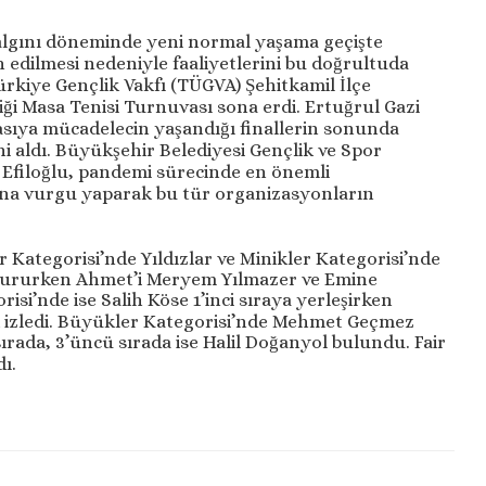
Salgını döneminde yeni normal yaşama geçişte
 edilmesi nedeniyle faaliyetlerini bu doğrultuda
ürkiye Gençlik Vakfı (TÜGVA) Şehitkamil İlçe
diği Masa Tenisi Turnuvası sona erdi. Ertuğrul Gazi
sıya mücadelecin yaşandığı finallerin sonunda
i aldı. Büyükşehir Belediyesi Gençlik ve Spor
 Efiloğlu, pandemi sürecinde en önemli
ğuna vurgu yaparak bu tür organizasyonların
ategorisi’nde Yıldızlar ve Minikler Kategorisi’nde
otururken Ahmet’i Meryem Yılmazer ve Emine
risi’nde ise Salih Köse 1’inci sıraya yerleşirken
k izledi. Büyükler Kategorisi’nde Mehmet Geçmez
 sırada, 3’üncü sırada ise Halil Doğanyol bulundu. Fair
ı.