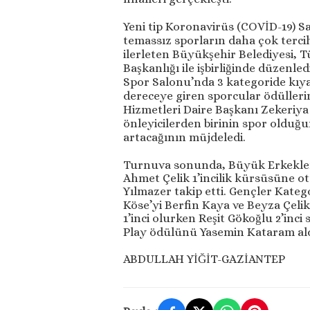
Yeni tip Koronavirüs (COVİD-19) 
temassız sporların daha çok tercih
ilerleten Büyükşehir Belediyesi, T
Başkanlığı ile işbirliğinde düzenle
Spor Salonu’nda 3 kategoride kıya
dereceye giren sporcular ödüllerin
Hizmetleri Daire Başkanı Zekeriya
önleyicilerden birinin spor oldu
artacağının müjdeledi.
Turnuva sonunda, Büyük Erkekler K
Ahmet Çelik 1’incilik kürsüsüne 
Yılmazer takip etti. Gençler Katego
Köse’yi Berfin Kaya ve Beyza Çeli
1’inci olurken Reşit Gökoğlu 2’inci
Play ödülünü Yasemin Kataram ald
ABDULLAH YİĞİT-GAZİANTEP