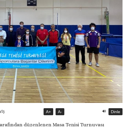
🔊
YİŞ
A+
A-
Dinle
tarafından düzenlenen Masa Tenisi Turnuvası