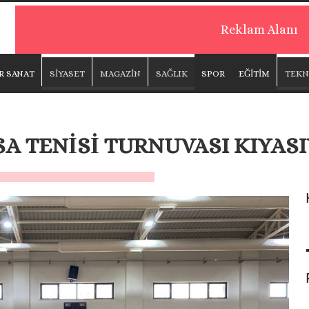
Reklam Alanı
R SANAT
SİYASET
MAGAZİN
SAĞLIK
SPOR
EĞİTİM
TEKN
A TENİSİ TURNUVASI KIYAS