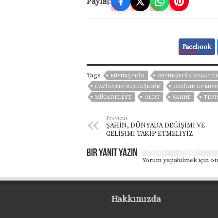
Paylaş:
Facebook
Tags
BÜYÜKŞEHİR
BÜYÜKŞEHİR MASA TEN
GAZİANTEP BÜYÜKŞEHİR
GAZIANTEP BÜYÜ
MÜCADELEYE
OLDU
SAHNE
TENİ
Previous
ŞAHİN, DÜNYADA DEĞİŞİMİ VE
GELİŞİMİ TAKİP ETMELİYİZ
Bir yanıt yazın
Yorum yapabilmek için
ot
Hakkımızda