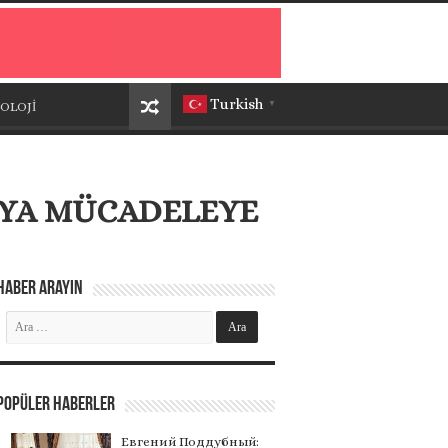
Turkish
OLOJİ
▼
IYA MÜCADELEYE
Haber Arayın
Popüler Haberler
Евгений Поддубный: