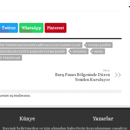
Twitter
WhatsApp
Pinterest
İSİ TURNUVASI KIYASIYA MÜCADELEYE SAHNE OLDU
FATMA ŞAHİİN
KŞEHIR BELEDIYE BAŞKANI FATMA ŞAHIN
KIYASIYA
MASA
Sİ TURNUVASI
Next
Barış Pınarı Bölgesinde Düzen
Yeniden Kuruluyor
urum açmalısınız
.
Künye
Yazarlar
Kaynak belirtmeden ve izin almadan haberlerin kopyalanması yasaktır.