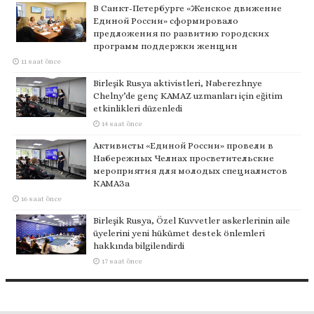
В Санкт-Петербурге «Женское движение
Единой России» сформировало
предложения по развитию городских
программ поддержки женщин
11 saat önce
Birleşik Rusya aktivistleri, Naberezhnye
Chelny’de genç KAMAZ uzmanları için eğitim
etkinlikleri düzenledi
14 saat önce
Активисты «Единой России» провели в
Набережных Челнах просветительские
мероприятия для молодых специалистов
КАМАЗа
16 saat önce
Birleşik Rusya, Özel Kuvvetler askerlerinin aile
üyelerini yeni hükümet destek önlemleri
hakkında bilgilendirdi
17 saat önce