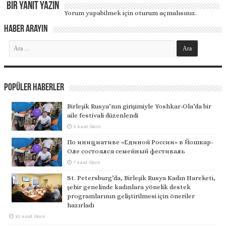
Bir yanıt yazın
Yorum yapabilmek için
oturum açmalısınız
.
Haber Arayın
Popüler Haberler
Birleşik Rusya’nın girişimiyle Yoshkar-Ola’da bir
aile festivali düzenlendi
5 saat önce
По инициативе «Единой России» в Йошкар-
Оле состоялся семейный фестиваль
7 saat önce
St. Petersburg’da, Birleşik Rusya Kadın Hareketi,
şehir genelinde kadınlara yönelik destek
programlarının geliştirilmesi için öneriler
hazırladı
10 saat önce