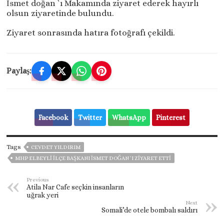
İsmet doğan `ı Makamında ziyaret ederek hayırlı
olsun ziyaretinde bulundu.
Ziyaret sonrasında hatıra fotoğrafı çekildi.
Paylaş:
Facebook
Twitter
WhatsApp
Pinterest
Tags
CEVDET YILDIRIM
MHP ELBEYLI İLÇE BAŞKANI İSMET DOĞAN `I ZIYARET ETTI
Previous
Atila Nar Cafe seçkin insanların
uğrak yeri
Next
Somali’de otele bombalı saldırı