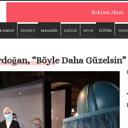
Reklam Alanı
R SANAT
SİYASET
MAGAZİN
SAĞLIK
SPOR
EĞİTİM
TEKN
oğan, “Böyle Daha Güzelsin” s