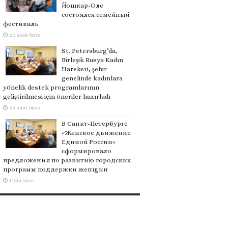
Йошкар-Оле
состоялся семейный
фестиваль
20 saat önce
St. Petersburg’da,
Birleşik Rusya Kadın
Hareketi, şehir
genelinde kadınlara
yönelik destek programlarının
geliştirilmesi için öneriler hazırladı
23 saat önce
В Санкт-Петербурге
«Женское движение
Единой России»
сформировало
предложения по развитию городских
программ поддержки женщин
1 gün önce