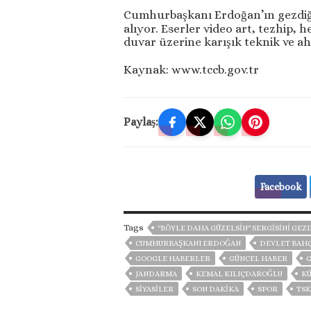
Cumhurbaşkanı Erdoğan’ın gezdiği 
alıyor. Eserler video art, tezhip, 
duvar üzerine karışık teknik ve a
Kaynak: www.tccb.gov.tr
Paylaş:
Facebook
Tags
"BÖYLE DAHA GÜZELSIN" SERGISINI GEZ
CUMHURBAŞKANI ERDOĞAN
DEVLET BAHÇ
GOOGLE HABERLER
GÜNCEL HABER
JANDARMA
KEMAL KILIÇDAROĞLU
KÜ
SİYASİLER
SON DAKIKA
SPOR
TSK