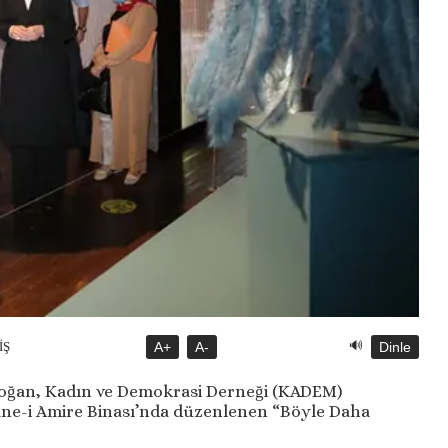
🔊
İŞ
A+
A-
Dinle
oğan, Kadın ve Demokrasi Derneği (KADEM)
ne-i Amire Binası’nda düzenlenen “Böyle Daha