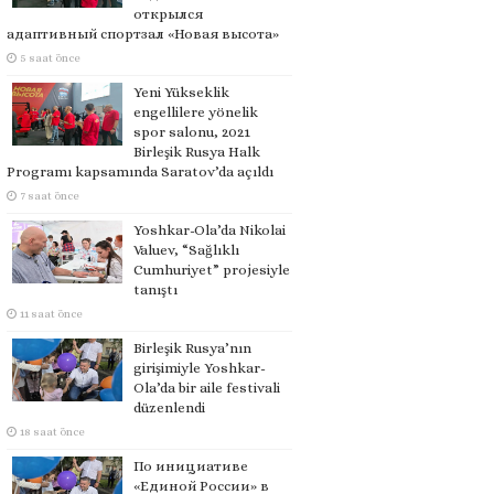
открылся
адаптивный спортзал «Новая высота»
5 saat önce
Yeni Yükseklik
engellilere yönelik
spor salonu, 2021
Birleşik Rusya Halk
Programı kapsamında Saratov’da açıldı
7 saat önce
Yoshkar-Ola’da Nikolai
Valuev, “Sağlıklı
Cumhuriyet” projesiyle
tanıştı
11 saat önce
Birleşik Rusya’nın
girişimiyle Yoshkar-
Ola’da bir aile festivali
düzenlendi
18 saat önce
По инициативе
«Единой России» в