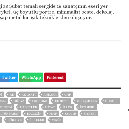
28 Şubat temalı sergide 16 sanatçının eseri yer
heykel, üç boyutlu portre, minimalist beste, dekolaj,
hşap metal karışık tekniklerden oluşuyor.
Twitter
WhatsApp
Pinterest
DI
AB
AK PARTİ
ANKARA
CHP
ELİ
DÜNYA
EKONOMİ
EMNİYET
GELIŞMELER
GOOGLE
GÜNDEM
HABERLER
HAYAT
İLLER
ISTANBUL
LTÜR SANAT
MAGAZİN
MHP
SALGIN
SİYASET
TÜRKİYE
ÜLKELER
VIRÜS