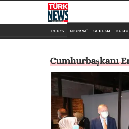
DÜNYA
EKONOMİ
GÜNDEM
KÜLTÜ
Cumhurbaşkanı Erd