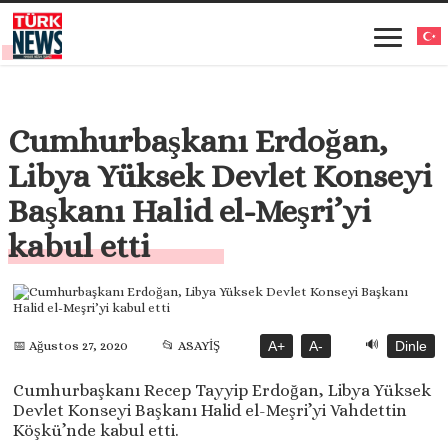
Cumhurbaşkanı Erdoğan,
Libya Yüksek Devlet Konseyi
Başkanı Halid el-Meşri’yi
kabul etti
🔊
📅 Ağustos 27, 2020
📂 ASAYİŞ
A+
A-
Dinle
Cumhurbaşkanı Recep Tayyip Erdoğan, Libya Yüksek
Devlet Konseyi Başkanı Halid el-Meşri’yi Vahdettin
Köşkü’nde kabul etti.