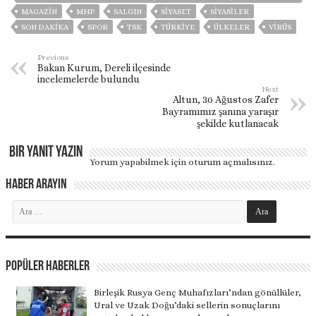
MAGAZİN
MHP
SALGIN
SİYASET
SİYASİLER
SON DAKIKA
SPOR
TSK
TÜRKİYE
ÜLKELER
VIRÜS
Previous
Bakan Kurum, Dereli ilçesinde
incelemelerde bulundu
Next
Altun, 30 Ağustos Zafer
Bayramımız şanına yaraşır
şekilde kutlanacak
Bir yanıt yazın
Yorum yapabilmek için
oturum açmalısınız
.
Haber Arayın
Popüler Haberler
Birleşik Rusya Genç Muhafızları’ndan gönüllüler,
Ural ve Uzak Doğu’daki sellerin sonuçlarını