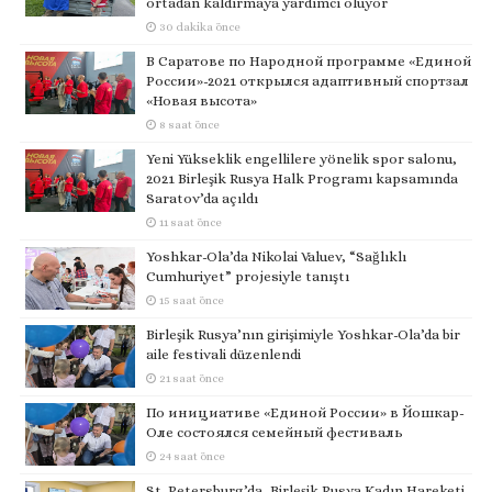
ortadan kaldırmaya yardımcı oluyor
30 dakika önce
В Саратове по Народной программе «Единой
России»-2021 открылся адаптивный спортзал
«Новая высота»
8 saat önce
Yeni Yükseklik engellilere yönelik spor salonu,
2021 Birleşik Rusya Halk Programı kapsamında
Saratov’da açıldı
11 saat önce
Yoshkar-Ola’da Nikolai Valuev, “Sağlıklı
Cumhuriyet” projesiyle tanıştı
15 saat önce
Birleşik Rusya’nın girişimiyle Yoshkar-Ola’da bir
aile festivali düzenlendi
21 saat önce
По инициативе «Единой России» в Йошкар-
Оле состоялся семейный фестиваль
24 saat önce
St. Petersburg’da, Birleşik Rusya Kadın Hareketi,