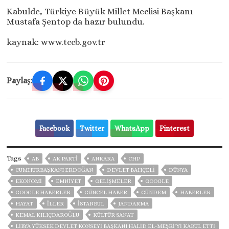
Kabulde, Türkiye Büyük Millet Meclisi Başkanı
Mustafa Şentop da hazır bulundu.
kaynak: www.tccb.gov.tr
Paylaş:
Facebook
Twitter
WhatsApp
Pinterest
Tags
AB
AK PARTİ
ANKARA
CHP
CUMHURBAŞKANI ERDOĞAN
DEVLET BAHÇELİ
DÜNYA
EKONOMİ
EMNİYET
GELIŞMELER
GOOGLE
GOOGLE HABERLER
GÜNCEL HABER
GÜNDEM
HABERLER
HAYAT
İLLER
ISTANBUL
JANDARMA
KEMAL KILIÇDAROĞLU
KÜLTÜR SANAT
LIBYA YÜKSEK DEVLET KONSEYI BAŞKANI HALID EL-MEŞRI’YI KABUL ETTI