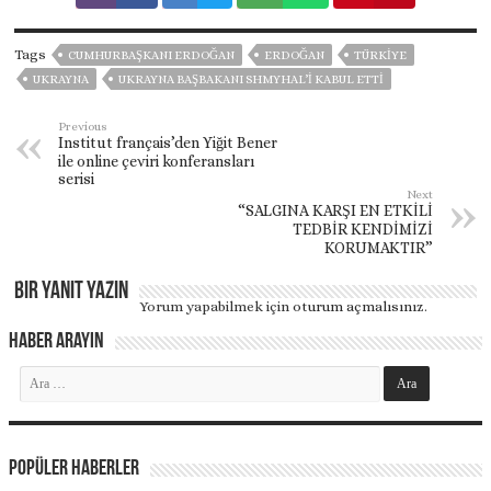
Tags
CUMHURBAŞKANI ERDOĞAN
ERDOĞAN
TÜRKİYE
UKRAYNA
UKRAYNA BAŞBAKANI SHMYHAL’I KABUL ETTI
Previous
Institut français’den Yiğit Bener
ile online çeviri konferansları
serisi
Next
“SALGINA KARŞI EN ETKİLİ
TEDBİR KENDİMİZİ
KORUMAKTIR”
Bir yanıt yazın
Yorum yapabilmek için
oturum açmalısınız
.
Haber Arayın
Popüler Haberler