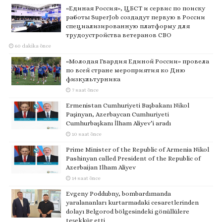
«Единая Россия», ЦБСТ и сервис по поиску
работы SuperJob создадут первую в России
специализированную платформу для
трудоустройства ветеранов СВО
60 dakika önce
«Молодая Гвардия Единой России» провела
по всей стране мероприятия ко Дню
физкультурника
7 saat önce
Ermenistan Cumhuriyeti Başbakanı Nikol
Paşinyan, Azerbaycan Cumhuriyeti
Cumhurbaşkanı İlham Aliyev’i aradı
10 saat önce
Prime Minister of the Republic of Armenia Nikol
Pashinyan called President of the Republic of
Azerbaijan Ilham Aliyev
14 saat önce
Evgeny Poddubny, bombardımanda
yaralananları kurtarmadaki cesaretlerinden
dolayı Belgorod bölgesindeki gönüllülere
teşekkür etti