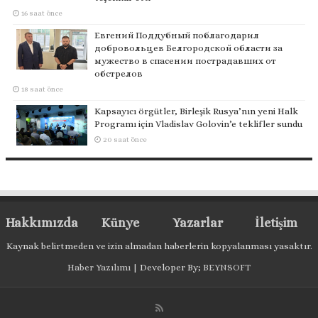
16 saat önce
Евгений Поддубный поблагодарил
добровольцев Белгородской области за
мужество в спасении пострадавших от
обстрелов
18 saat önce
Kapsayıcı örgütler, Birleşik Rusya’nın yeni Halk
Programı için Vladislav Golovin’e teklifler sundu
20 saat önce
Hakkımızda
Künye
Yazarlar
İletişim
Kaynak belirtmeden ve izin almadan haberlerin kopyalanması yasaktır.
Haber Yazılımı
| Developer By;
BEYNSOFT