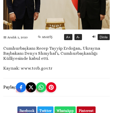
🔊
📂 ASAYİŞ
A+
A-
Dinle
📅 Aralık 1, 2020
Cumhurbaşkanı Recep Tayyip Erdoğan, Ukrayna
Başbakanı Denys Shmyhal’ı, Cumhurbaşkanlığı
Külliyesinde kabul etti.
Kaynak: www.tccb.gov.tr
Paylaş:
Facebook
Twitter
WhatsApp
Pinterest