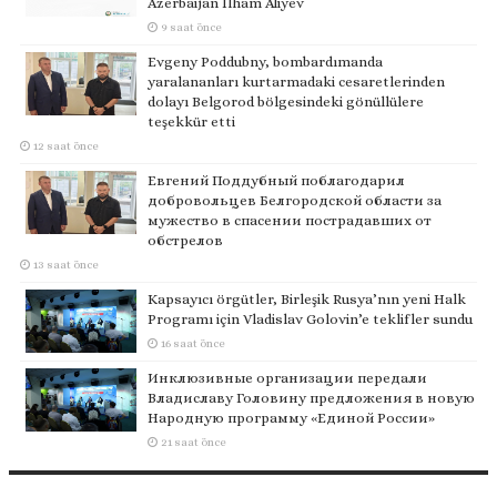
Azerbaijan Ilham Aliyev
9 saat önce
Evgeny Poddubny, bombardımanda
yaralananları kurtarmadaki cesaretlerinden
dolayı Belgorod bölgesindeki gönüllülere
teşekkür etti
12 saat önce
Евгений Поддубный поблагодарил
добровольцев Белгородской области за
мужество в спасении пострадавших от
обстрелов
13 saat önce
Kapsayıcı örgütler, Birleşik Rusya’nın yeni Halk
Programı için Vladislav Golovin’e teklifler sundu
16 saat önce
Инклюзивные организации передали
Владиславу Головину предложения в новую
Народную программу «Единой России»
21 saat önce