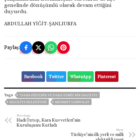
genelinde dönüşümlü olarak devam ettiğini
duyurdu.
ABDULLAH YİĞİT-ŞANLIURFA
Paylaş:
Facebook
Twitter
WhatsApp
Pinterest
Tags
‘DAHA HIJYENIK VE DAHA TEMIZ BIR HALILIYE
HALİLİYE BELEDİYESİ
MEHMET CANPOLAT
Previous
Hadi Öztop, Kara Kuvvetleri’nin
Kuruluşunu Kutladı
Next
Türkiye’nin ilk yerli ve milli
elektrikli treni