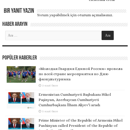
Bir yanıt yazın
Yorum yapabilmek için
oturum açmalısınız
.
Haber Arayın
Popüler Haberler
«Молодая Гвардия Единой России» провела
по всей стране мероприятия ко Дню
физкультурника
3 saat önce
Ermenistan Cumhuriyeti Başbakanı Nikol
Paşinyan, Azerbaycan Cumhuriyeti
Cumhurbaşkanı İlham Aliyev’i aradı
5 saat önce
Prime Minister of the Republic of Armenia Nikol
Pashinyan called President of the Republic of