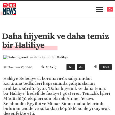
Daha hijyenik ve daha temiz
bir Haliliye
🔊
📂 ASAYİŞ
A+
A-
Dinle
📅 Haziran 27, 2020
Haliliye Belediyesi, koronavirüs salgınından
korunma tedbirleri kapsamında çalışmalarını
aralıksız sürdürüyor. ‘Daha hijyenik ve daha temiz
bir Haliliye’ hedefi ile faaliyet gösteren Temizlik İşleri
Müdürlüğü ekipleri son olarak Ahmet Yesevi,
Selahaddin Eyyübi ve Mimar Sinan mahallelerinde
bulunan cadde ve sokakları köpüklü su ile yıkayarak
dezenfekte etti.