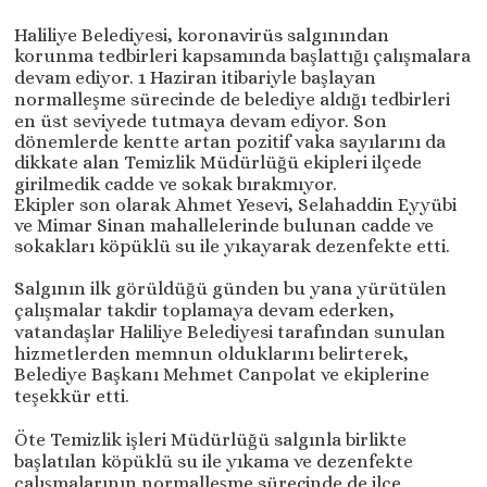
Haliliye Belediyesi, koronavirüs salgınından
korunma tedbirleri kapsamında başlattığı çalışmalara
devam ediyor. 1 Haziran itibariyle başlayan
normalleşme sürecinde de belediye aldığı tedbirleri
en üst seviyede tutmaya devam ediyor. Son
dönemlerde kentte artan pozitif vaka sayılarını da
dikkate alan Temizlik Müdürlüğü ekipleri ilçede
girilmedik cadde ve sokak bırakmıyor.
Ekipler son olarak Ahmet Yesevi, Selahaddin Eyyübi
ve Mimar Sinan mahallelerinde bulunan cadde ve
sokakları köpüklü su ile yıkayarak dezenfekte etti.
Salgının ilk görüldüğü günden bu yana yürütülen
çalışmalar takdir toplamaya devam ederken,
vatandaşlar Haliliye Belediyesi tarafından sunulan
hizmetlerden memnun olduklarını belirterek,
Belediye Başkanı Mehmet Canpolat ve ekiplerine
teşekkür etti.
Öte Temizlik işleri Müdürlüğü salgınla birlikte
başlatılan köpüklü su ile yıkama ve dezenfekte
çalışmalarının normalleşme sürecinde de ilçe