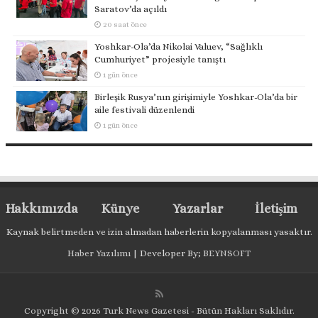
Saratov’da açıldı
20 saat önce
Yoshkar-Ola’da Nikolai Valuev, “Sağlıklı
Cumhuriyet” projesiyle tanıştı
1 gün önce
Birleşik Rusya’nın girişimiyle Yoshkar-Ola’da bir
aile festivali düzenlendi
1 gün önce
Hakkımızda
Künye
Yazarlar
İletişim
Kaynak belirtmeden ve izin almadan haberlerin kopyalanması yasaktır.
Haber Yazılımı
| Developer By;
BEYNSOFT
Copyright © 2026 Turk News Gazetesi - Bütün Hakları Saklıdır.