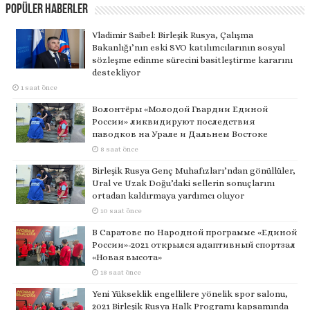
Popüler Haberler
Vladimir Saibel: Birleşik Rusya, Çalışma
Bakanlığı’nın eski SVO katılımcılarının sosyal
sözleşme edinme sürecini basitleştirme kararını
destekliyor
1 saat önce
Волонтёры «Молодой Гвардии Единой
России» ликвидируют последствия
паводков на Урале и Дальнем Востоке
8 saat önce
Birleşik Rusya Genç Muhafızları’ndan gönüllüler,
Ural ve Uzak Doğu’daki sellerin sonuçlarını
ortadan kaldırmaya yardımcı oluyor
10 saat önce
В Саратове по Народной программе «Единой
России»-2021 открылся адаптивный спортзал
«Новая высота»
18 saat önce
Yeni Yükseklik engellilere yönelik spor salonu,
2021 Birleşik Rusya Halk Programı kapsamında