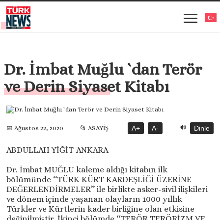
Dr. İmbat Muğlu `dan Terör
ve Derin Siyaset Kitabı
🔊
📅 Ağustos 22, 2020
📂 ASAYİŞ
A+
A-
Dinle
ABDULLAH YİĞİT-ANKARA
Dr. İmbat MUĞLU kaleme aldığı kitabın ilk
bölümünde ‘‘TÜRK KÜRT KARDEŞLİĞİ ÜZERİNE
DEĞERLENDİRMELER’’ ile birlikte asker-sivil ilişkileri
ve dönem içinde yaşanan olayların 1000 yıllık
Türkler ve Kürtlerin kader birliğine olan etkisine
değinilmiştir. İkinci bölümde ‘‘TERÖR,TERÖRİZM VE