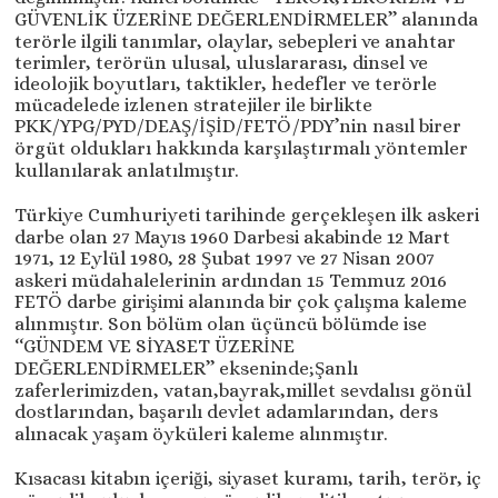
GÜVENLİK ÜZERİNE DEĞERLENDİRMELER’’ alanında
terörle ilgili tanımlar, olaylar, sebepleri ve anahtar
terimler, terörün ulusal, uluslararası, dinsel ve
ideolojik boyutları, taktikler, hedefler ve terörle
mücadelede izlenen stratejiler ile birlikte
PKK/YPG/PYD/DEAŞ/İŞİD/FETÖ/PDY’nin nasıl birer
örgüt oldukları hakkında karşılaştırmalı yöntemler
kullanılarak anlatılmıştır.
Türkiye Cumhuriyeti tarihinde gerçekleşen ilk askeri
darbe olan 27 Mayıs 1960 Darbesi akabinde 12 Mart
1971, 12 Eylül 1980, 28 Şubat 1997 ve 27 Nisan 2007
askeri müdahalelerinin ardından 15 Temmuz 2016
FETÖ darbe girişimi alanında bir çok çalışma kaleme
alınmıştır. Son bölüm olan üçüncü bölümde ise
‘‘GÜNDEM VE SİYASET ÜZERİNE
DEĞERLENDİRMELER’’ ekseninde;Şanlı
zaferlerimizden, vatan,bayrak,millet sevdalısı gönül
dostlarından, başarılı devlet adamlarından, ders
alınacak yaşam öyküleri kaleme alınmıştır.
Kısacası kitabın içeriği, siyaset kuramı, tarih, terör, iç