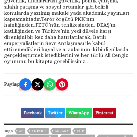
güvenlik, uluslararası güvenlik, politik çatışma,
silahlı çatışma ve sosyal ortamlar gibi belirli
konularda yazılmış makale yada akademik yayınları
kapsamaktadır.Terör örgütü PKK’nın
hainliğinden,FETÖ’nün tehlikesinden, DEAŞ’ın
katilliğinden ve Türkiye’nin yedi düvele karşı
direnişini bir kez daha hatırlatılarak, Batılı
emperyalistlerin Sevr Antlaşması ile kabul
ettiremedikleri hayal ve arzularının iki binli yıllarda
gerçekleştirmek istediklerini ve her türlü Ali Cengiz
oyununu bu kitapta görebilirsiniz..
Paylaş:
Facebook
Twitter
WhatsApp
Pinterest
Tags
AB
AK PARTİ
ANKARA
CHP