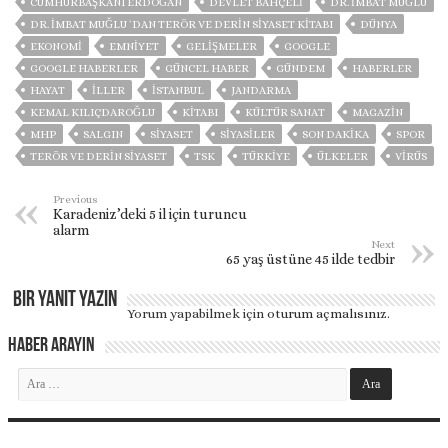
CUMHURBAŞKANI ERDOĞAN
DEVLET BAHÇELİ
DR. İMBAT MUĞLU
DR. İMBAT MUĞLU `DAN TERÖR VE DERIN SIYASET KITABI
DÜNYA
EKONOMİ
EMNİYET
GELIŞMELER
GOOGLE
GOOGLE HABERLER
GÜNCEL HABER
GÜNDEM
HABERLER
HAYAT
İLLER
ISTANBUL
JANDARMA
KEMAL KILIÇDAROĞLU
KITABI
KÜLTÜR SANAT
MAGAZİN
MHP
SALGIN
SİYASET
SİYASİLER
SON DAKIKA
SPOR
TERÖR VE DERIN SIYASET
TSK
TÜRKİYE
ÜLKELER
VIRÜS
Previous
Karadeniz’deki 5 il için turuncu
alarm
Next
65 yaş üstüne 45 ilde tedbir
Bir yanıt yazın
Yorum yapabilmek için
oturum açmalısınız
.
Haber Arayın