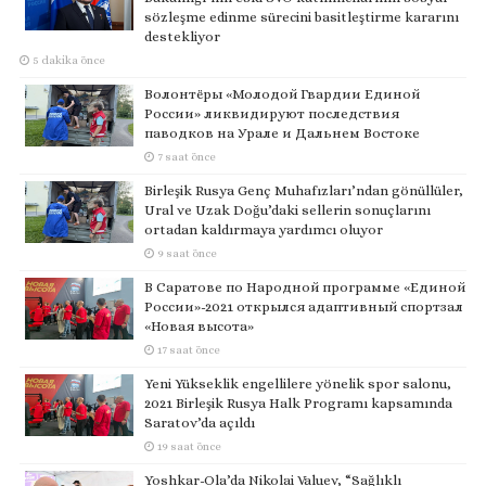
sözleşme edinme sürecini basitleştirme kararını
destekliyor
5 dakika önce
Волонтёры «Молодой Гвардии Единой
России» ликвидируют последствия
паводков на Урале и Дальнем Востоке
7 saat önce
Birleşik Rusya Genç Muhafızları’ndan gönüllüler,
Ural ve Uzak Doğu’daki sellerin sonuçlarını
ortadan kaldırmaya yardımcı oluyor
9 saat önce
В Саратове по Народной программе «Единой
России»-2021 открылся адаптивный спортзал
«Новая высота»
17 saat önce
Yeni Yükseklik engellilere yönelik spor salonu,
2021 Birleşik Rusya Halk Programı kapsamında
Saratov’da açıldı
19 saat önce
Yoshkar-Ola’da Nikolai Valuev, “Sağlıklı