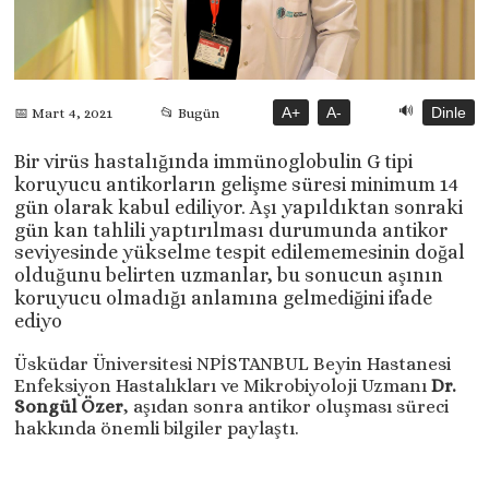
🔊
A+
A-
Dinle
📅 Mart 4, 2021
📂 Bugün
Bir virüs hastalığında immünoglobulin G tipi
koruyucu antikorların gelişme süresi minimum 14
gün olarak kabul ediliyor. Aşı yapıldıktan sonraki
gün kan tahlili yaptırılması durumunda antikor
seviyesinde yükselme tespit edilememesinin doğal
olduğunu belirten uzmanlar, bu sonucun aşının
koruyucu olmadığı anlamına gelmediğini ifade
ediyo
Üsküdar Üniversitesi NPİSTANBUL Beyin Hastanesi
Enfeksiyon Hastalıkları ve Mikrobiyoloji Uzmanı
Dr.
Songül Özer
, aşıdan sonra antikor oluşması süreci
hakkında önemli bilgiler paylaştı.