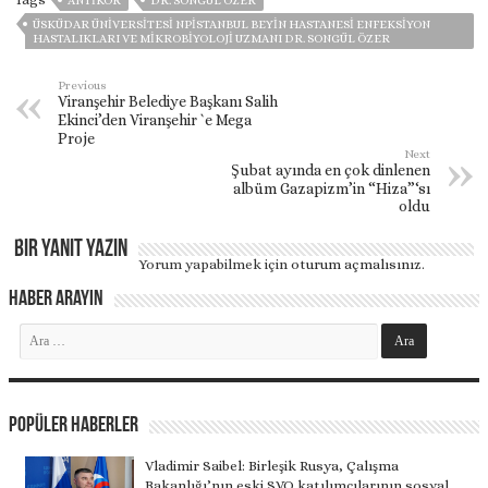
ANTIKOR
DR. SONGÜL ÖZER
ÜSKÜDAR ÜNIVERSITESI NPİSTANBUL BEYIN HASTANESI ENFEKSIYON
HASTALIKLARI VE MIKROBIYOLOJI UZMANI DR. SONGÜL ÖZER
Previous
Viranşehir Belediye Başkanı Salih
Ekinci’den Viranşehir `e Mega
Proje
Next
Şubat ayında en çok dinlenen
albüm Gazapizm’in “Hiza”‘sı
oldu
Bir yanıt yazın
Yorum yapabilmek için
oturum açmalısınız
.
Haber Arayın
Popüler Haberler
Vladimir Saibel: Birleşik Rusya, Çalışma
Bakanlığı’nın eski SVO katılımcılarının sosyal