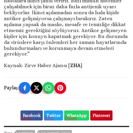
hastalara ikinci şansı veririz. Bazı immün sistemler
çalışabilmek için biraz daha fazla antijenik uyarı
bekliyorlar. İkinci aşılamadan sonra da hala kişide
antikor gelişmiyorsa çalışmayı bırakırız. Zaten
aşılama yapsak da maske, mesafe ve temizliğe dikkat
etmemiz gerektiğini söylüyoruz. Antikor gelişmeyen
kişiler için konuyu kapatmak gerekiyor. Bu durumda
da virüslere karşı önlemleri her zaman hayatlarında
bulundurmaları ve korunmaya devam etmeleri
gerekiyor.”
Kaynak: Zirve Haber Ajansı [
ZHA
]
Paylaş:
Facebook
Twitter
WhatsApp
Pinterest
Tags