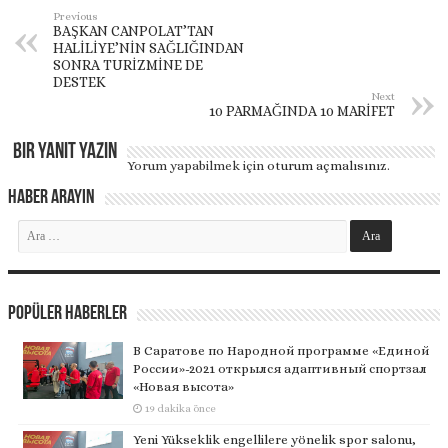
Previous
BAŞKAN CANPOLAT’TAN
HALİLİYE’NİN SAĞLIĞINDAN
SONRA TURİZMİNE DE
DESTEK
Next
10 PARMAĞINDA 10 MARİFET
Bir yanıt yazın
Yorum yapabilmek için
oturum açmalısınız
.
Haber Arayın
Popüler Haberler
В Саратове по Народной программе «Единой
России»-2021 открылся адаптивный спортзал
«Новая высота»
19 dakika önce
Yeni Yükseklik engellilere yönelik spor salonu,