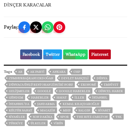
DİNÇER KARACALAR
Paylaş:
Facebook
Twitter
WhatsApp
Pinterest
Tags
AB
AK PARTİ
ANKARA
CHP
CUMHURBAŞKANI ERDOĞAN
DEVLET BAHÇELİ
DÜNYA
DÜNYACA ÜNLÜ RESTORAN ZİNCİRİ NOBU
EKONOMİ
EMNİYET
GELIŞMELER
GOOGLE
GOOGLE HABERLER
GÜNCEL HABER
GÜNDEM
HABERLER
HAYAT
İLLER
ISTANBUL
İSTANBUL’DA
JANDARMA
KEMAL KILIÇDAROĞLU
KÜLTÜR SANAT
MAGAZİN
MHP
SALGIN
SİYASET
SİYASİLER
SON DAKIKA
SPOR
THE RITZ-CARLTON
TSK
TÜRKİYE
ÜLKELER
VIRÜS