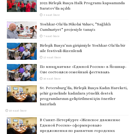
2021 Birleşik Rusya Halk Programı kapsamında
Saratov’da açıldı
3 saat önce
Yoshkar-Ola’da Nikolai Valuev, “Sağlıklı
Cumhuriyet” projesiyle tanıştı
7 saat önce
Birleşik Rusya’nın girişimiyle Yoshkar-Ola’da bir
aile festivali düzenlendi
13 saat önce
По инициативе «Единой России» в Йошкар-
Оле состоялся семейный фестиваль
16 saat önce
St. Petersburg’da, Birleşik Rusya Kadın Hareketi,
şehir genelinde kadınlara yönelik destek
programlarının geliştirilmesi için öneriler
hazırladı
18 saat önce
В Санкт-Петербурге «Женское движение
Единой России» сформировало
предложения по развитию городских