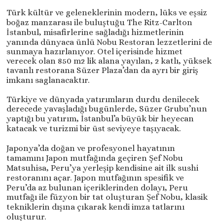
Türk kültür ve geleneklerinin modern, lüks ve eşsiz
boğaz manzarası ile buluştuğu The Ritz-Carlton
İstanbul, misafirlerine sağladığı hizmetlerinin
yanında dünyaca ünlü Nobu Restoran lezzetlerini de
sunmaya hazırlanıyor. Otel içerisinde hizmet
verecek olan 850 m2 lik alana yayılan, 2 katlı, yüksek
tavanlı restorana Süzer Plaza’dan da ayrı bir giriş
imkanı saglanacaktır.
Türkiye ve dünyada yatırımların durdu denilecek
derecede yavaşladığı bugünlerde, Süzer Grubu’nun
yaptığı bu yatırım, İstanbul’a büyük bir heyecan
katacak ve turizmi bir üst seviyeye taşıyacak.
Japonya’da doğan ve profesyonel hayatının
tamamını Japon mutfağında geçiren Şef Nobu
Matsuhisa, Peru’ya yerleşip kendisine ait ilk sushi
restoranını açar. Japon mutfağının spesifik ve
Peru’da az bulunan içeriklerinden dolayı, Peru
mutfağı ile füzyon bir tat oluşturan Şef Nobu, klasik
tekniklerin dışına çıkarak kendi imza tatlarını
oluşturur.