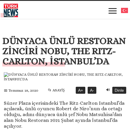
DÜNYACA ÜNLÜ RESTORAN
ZİNCİRİ NOBU, THE RITZ-
CARLTON, İSTANBUL’DA
🔊
📂 ASAYİŞ
A+
A-
Dinle
📅 Temmuz 18, 2020
Süzer Plaza içerisindeki The Ritz-Carlton Istanbul’da
açılacak, ünlü oyuncu Robert de Niro’nun da ortağı
olduğu, adını dünyaca ünlü şef Nobu Matsuhisa’dan
alan Nobu Restoran 2021 Şubat ayında İstanbul’da
açılıyor.