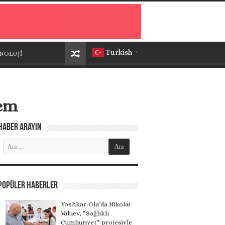
Turkish
NOLOJİ
▼
rem
Haber Arayın
Popüler Haberler
Yoshkar-Ola’da Nikolai
Valuev, “Sağlıklı
Cumhuriyet” projesiyle