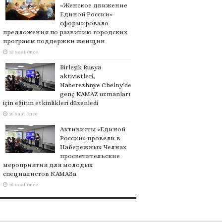
«Женское движение
Единой России»
сформировало
предложения по развитию городских
программ поддержки женщин
13 saat önce
Birleşik Rusya
aktivistleri,
Naberezhnye Chelny’de
genç KAMAZ uzmanları
için eğitim etkinlikleri düzenledi
16 saat önce
Активисты «Единой
России» провели в
Набережных Челнах
просветительские
мероприятия для молодых
специалистов КАМАЗа
18 saat önce