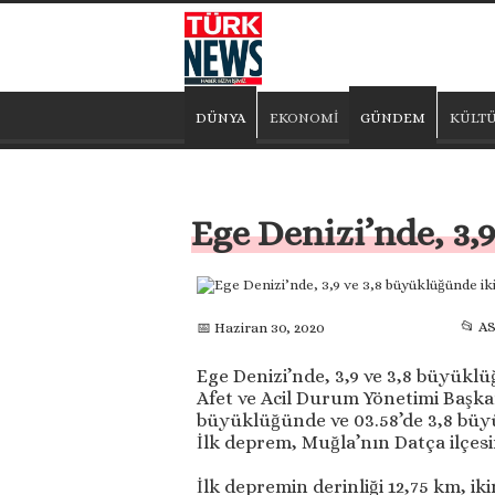
DÜNYA
EKONOMİ
GÜNDEM
KÜLTÜ
Ege Denizi’nde, 3,
📂 A
📅 Haziran 30, 2020
Ege Denizi’nde, 3,9 ve 3,8 büyükl
Afet ve Acil Durum Yönetimi Başkan
büyüklüğünde ve 03.58’de 3,8 büy
İlk deprem, Muğla’nın Datça ilçesi
İlk depremin derinliği 12,75 km, ik