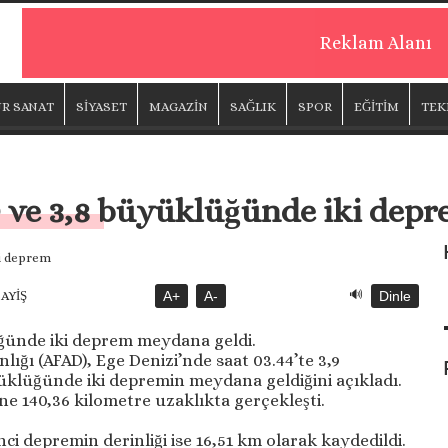
Reklam Alanı
R SANAT
SİYASET
MAGAZİN
SAĞLIK
SPOR
EĞİTİM
TEK
9 ve 3,8 büyüklüğünde iki dep
🔊
SAYİŞ
A+
A-
Dinle
üğünde iki deprem meydana geldi.
lığı (AFAD), Ege Denizi’nde saat 03.44’te 3,9
üklüğünde iki depremin meydana geldiğini açıkladı.
ne 140,36 kilometre uzaklıkta gerçekleşti.
inci depremin derinliği ise 16,51 km olarak kaydedildi.