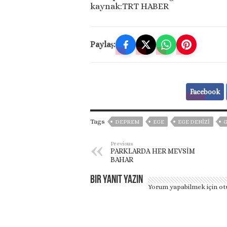
kaynak:TRT HABER
Paylaş:
Facebook
Tags
DEPREM
EGE
EGE DENİZİ
Previous
PARKLARDA HER MEVSİM
BAHAR
Bir yanıt yazın
Yorum yapabilmek için
ot