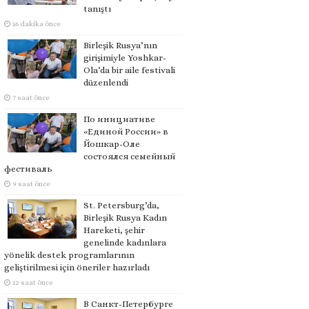
tanıştı
16 dakika önce
Birleşik Rusya’nın
girişimiyle Yoshkar-
Ola’da bir aile festivali
düzenlendi
7 saat önce
По инициативе
«Единой России» в
Йошкар-Оле
состоялся семейный
фестиваль
9 saat önce
St. Petersburg’da,
Birleşik Rusya Kadın
Hareketi, şehir
genelinde kadınlara
yönelik destek programlarının
geliştirilmesi için öneriler hazırladı
12 saat önce
В Санкт-Петербурге