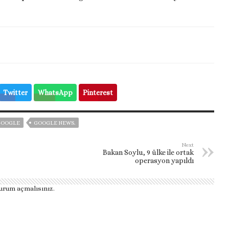
Twitter
WhatsApp
Pinterest
GOOGLE
GOOGLE NEWS.
Next
Bakan Soylu, 9 ülke ile ortak
operasyon yapıldı
urum açmalısınız
.