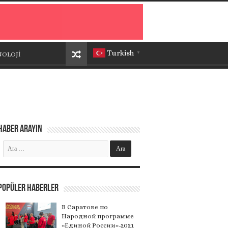
Turkish
NOLOJİ
▼
Haber Arayın
Popüler Haberler
В Саратове по
Народной программе
«Единой России»-2021