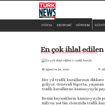
DÜNYA
EKONOMİ
GÜNDEM
KÜLTÜ
En çok ihlal edilen 
📅 Ağustos 28, 2020
📂 A
Her yıl trafik kurallarının dikka
geliyor. Generali Sigorta, yaşanan
trafik kurallarını kamuoyuyla payl
Resmi kaynakların kamuoyuyla payl
milyon 168 bin civarında trafik ka