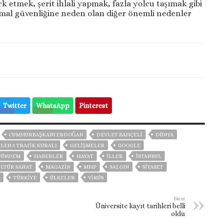
etmek, şerit ihlali yapmak, fazla yolcu taşımak gibi
 mal güvenliğine neden olan diğer önemli nedenler
Twitter
WhatsApp
Pinterest
CUMHURBAŞKANI ERDOĞAN
DEVLET BAHÇELİ
DÜNYA
ILEN 5 TRAFIK KURALI
GELIŞMELER
GOOGLE
GÜNDEM
HABERLER
HAYAT
İLLER
ISTANBUL
LTÜR SANAT
MAGAZİN
MHP
SALGIN
SİYASET
TÜRKİYE
ÜLKELER
VIRÜS
Next
Üniversite kayıt tarihleri belli
oldu