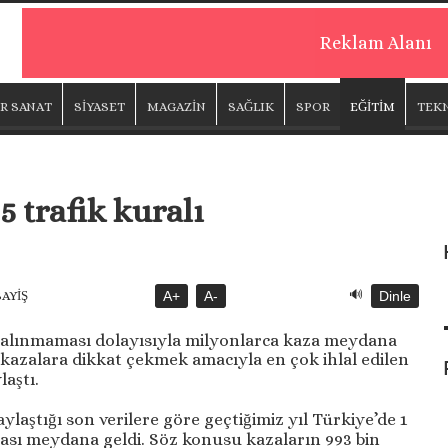
Reklam Alanı
R SANAT
SİYASET
MAGAZİN
SAĞLIK
SPOR
EĞİTİM
TEK
5 trafik kuralı
🔊
SAYİŞ
A+
A-
Dinle
te alınmaması dolayısıyla milyonlarca kaza meydana
 kazalara dikkat çekmek amacıyla en çok ihlal edilen
aştı.
aştığı son verilere göre geçtiğimiz yıl Türkiye’de 1
zası meydana geldi. Söz konusu kazaların 993 bin