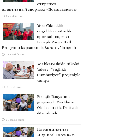
открылся
адаптивный спортзал «Новая высота»
7 saat önce
Yeni Yükseklik
engellilere yönelik
spor salonu, 2021
Birleşik Rusya Halk
Programı kapsamında Saratov’da açıldı
10 saat önce
Yoshkar-Ola’da Nikolai
Valuev, “Sağlıklı
Cumhuriyet” projesiyle
tanıştı
14 saat önce
Birleşik Rusya’nın
girişimiyle Yoshkar-
Ola’da bir aile festivali
düzenlendi
20 saat önce
По инициативе
«Единой России» в