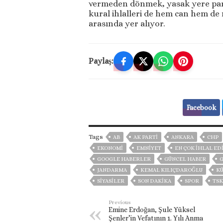
vermeden dönmek, yasak yere park 
kural ihlalleri de hem can hem de
arasında yer alıyor.
Paylaş:
Facebook
Tags
AB
AK PARTİ
ANKARA
CHP
EKONOMİ
EMNİYET
EN ÇOK IHLAL ED
GOOGLE HABERLER
GÜNCEL HABER
JANDARMA
KEMAL KILIÇDAROĞLU
KÜ
SİYASİLER
SON DAKIKA
SPOR
TSK
Previous
Emine Erdoğan, Şule Yüksel
Şenler’in Vefatının 1. Yılı Anma