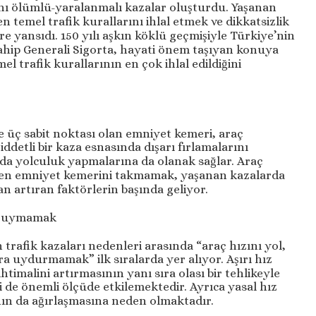
’sını ölümlü-yaralanmalı kazalar oluşturdu. Yaşanan
n temel trafik kurallarını ihlal etmek ve dikkatsizlik
ere yansıdı. 150 yılı aşkın köklü geçmişiyle Türkiye’nin
sahip Generali Sigorta, hayati önem taşıyan konuya
l trafik kurallarının en çok ihlal edildiğini
e üç sabit noktası olan emniyet kemeri, araç
ddetli bir kaza esnasında dışarı fırlamalarını
nda yolculuk yapmalarına da olanak sağlar. Araç
ören emniyet kemerini takmamak, yaşanan kazalarda
n artıran faktörlerin başında geliyor.
ne uymamak
rafik kazaları nedenleri arasında “araç hızını yol,
ara uydurmamak” ilk sıralarda yer alıyor. Aşırı hız
imalini artırmasının yanı sıra olası bir tehlikeyle
 de önemli ölçüde etkilemektedir. Ayrıca yasal hız
nın da ağırlaşmasına neden olmaktadır.