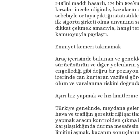
248’ini maddi hasarlı, 174 bin 896
kazalar incelendiğinde, kazaların e
sebebiyle ortaya çıktığı istatistikl
ilk sigorta şirketi olma unvanına 
dikkat çekmek amacıyla, hangi teme
kamuoyuyla paylaştı.
Emniyet kemeri takmamak
Araç içerisinde bulunan ve geneld
sürücüsünün ve diğer yolcuların şi
engellediği gibi doğru bir pozisyo
içerinde can kurtaran vazifesi g
ölüm ve yaralanma riskini doğruda
Aşırı hız yapmak ve hız limitleri
Türkiye genelinde, meydana gelen t
hava ve trafiğin gerektirdiği şartl
yapmak aracın kontrolden çıkma iht
karşılaşıldığında durma mesafesini
limitini aşmak, kazanın sonuçları