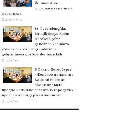
Йошкар-Оле
состоялся семейный
фестиваль
23 saat önce
St. Petersburg’da,
Birleşik Rusya Kadın
Hareketi, şehir
genelinde kadınlara
yönelik destek programlarının
geliştirilmesi için öneriler hazırladı
1 gün önce
В Санкт-Петербурге
«Женское движение
Единой России»
сформировало
предложения по развитию городских
программ поддержки женщин
1 gün önce