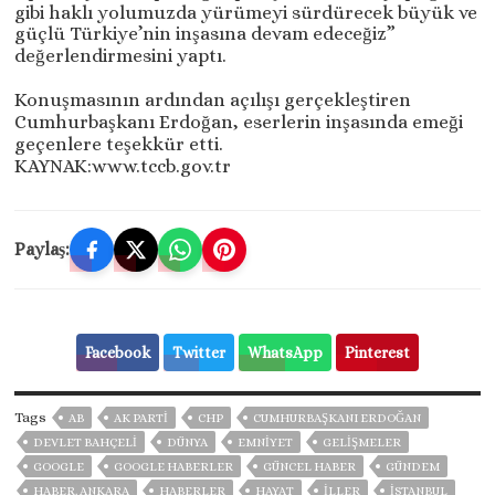
gibi haklı yolumuzda yürümeyi sürdürecek büyük ve
güçlü Türkiye’nin inşasına devam edeceğiz”
değerlendirmesini yaptı.
Konuşmasının ardından açılışı gerçekleştiren
Cumhurbaşkanı Erdoğan, eserlerin inşasında emeği
geçenlere teşekkür etti.
KAYNAK:www.tccb.gov.tr
Paylaş:
Facebook
Twitter
WhatsApp
Pinterest
Tags
AB
AK PARTİ
CHP
CUMHURBAŞKANI ERDOĞAN
DEVLET BAHÇELİ
DÜNYA
EMNİYET
GELIŞMELER
GOOGLE
GOOGLE HABERLER
GÜNCEL HABER
GÜNDEM
HABER. ANKARA
HABERLER
HAYAT
İLLER
ISTANBUL