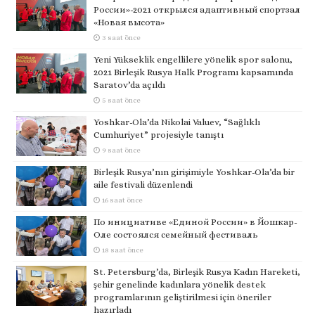
России»-2021 открылся адаптивный спортзал
«Новая высота»
3 saat önce
Yeni Yükseklik engellilere yönelik spor salonu,
2021 Birleşik Rusya Halk Programı kapsamında
Saratov’da açıldı
5 saat önce
Yoshkar-Ola’da Nikolai Valuev, “Sağlıklı
Cumhuriyet” projesiyle tanıştı
9 saat önce
Birleşik Rusya’nın girişimiyle Yoshkar-Ola’da bir
aile festivali düzenlendi
16 saat önce
По инициативе «Единой России» в Йошкар-
Оле состоялся семейный фестиваль
18 saat önce
St. Petersburg’da, Birleşik Rusya Kadın Hareketi,
şehir genelinde kadınlara yönelik destek
programlarının geliştirilmesi için öneriler
hazırladı