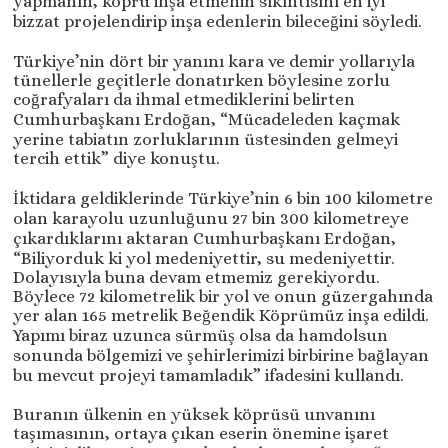
yapmanın, köprü inşa etmenin sıkıntısını en iyi
bizzat projelendirip inşa edenlerin bileceğini söyledi.
Türkiye’nin dört bir yanını kara ve demir yollarıyla
tünellerle geçitlerle donatırken böylesine zorlu
coğrafyaları da ihmal etmediklerini belirten
Cumhurbaşkanı Erdoğan, “Mücadeleden kaçmak
yerine tabiatın zorluklarının üstesinden gelmeyi
tercih ettik” diye konuştu.
İktidara geldiklerinde Türkiye’nin 6 bin 100 kilometre
olan karayolu uzunluğunu 27 bin 300 kilometreye
çıkardıklarını aktaran Cumhurbaşkanı Erdoğan,
“Biliyorduk ki yol medeniyettir, su medeniyettir.
Dolayısıyla buna devam etmemiz gerekiyordu.
Böylece 72 kilometrelik bir yol ve onun güzergahında
yer alan 165 metrelik Beğendik Köprümüz inşa edildi.
Yapımı biraz uzunca sürmüş olsa da hamdolsun
sonunda bölgemizi ve şehirlerimizi birbirine bağlayan
bu mevcut projeyi tamamladık” ifadesini kullandı.
Buranın ülkenin en yüksek köprüsü unvanını
taşımasının, ortaya çıkan eserin önemine işaret