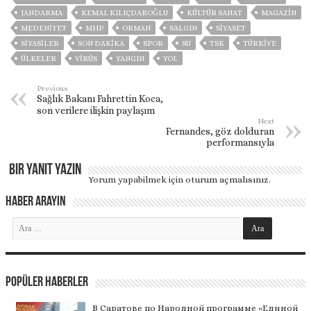
JANDARMA
KEMAL KILIÇDAROĞLU
KÜLTÜR SANAT
MAGAZİN
MEDENİYET
MHP
ORMAN
SALGIN
SİYASET
SİYASİLER
SON DAKIKA
SPOR
SU
TSK
TÜRKİYE
ÜLKELER
VIRÜS
YANGIN
YOL
Previous
Sağlık Bakanı Fahrettin Koca,
son verilere ilişkin paylaşım
Next
Fernandes, göz dolduran
performansıyla
Bir yanıt yazın
Yorum yapabilmek için
oturum açmalısınız
.
Haber Arayın
Popüler Haberler
В Саратове по Народной программе «Единой