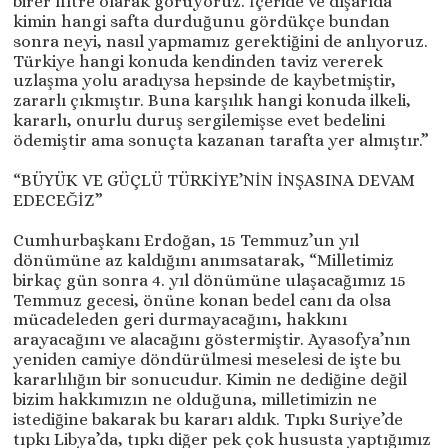
birer filtre olarak görüyoruz. İçeride ve dışarıda
kimin hangi safta durduğunu gördükçe bundan
sonra neyi, nasıl yapmamız gerektiğini de anlıyoruz.
Türkiye hangi konuda kendinden taviz vererek
uzlaşma yolu aradıysa hepsinde de kaybetmiştir,
zararlı çıkmıştır. Buna karşılık hangi konuda ilkeli,
kararlı, onurlu duruş sergilemişse evet bedelini
ödemiştir ama sonuçta kazanan tarafta yer almıştır.”
“BÜYÜK VE GÜÇLÜ TÜRKİYE’NİN İNŞASINA DEVAM
EDECEĞİZ”
Cumhurbaşkanı Erdoğan, 15 Temmuz’un yıl
dönümüne az kaldığını anımsatarak, “Milletimiz
birkaç gün sonra 4. yıl dönümüne ulaşacağımız 15
Temmuz gecesi, önüne konan bedel canı da olsa
mücadeleden geri durmayacağını, hakkını
arayacağını ve alacağını göstermiştir. Ayasofya’nın
yeniden camiye döndürülmesi meselesi de işte bu
kararlılığın bir sonucudur. Kimin ne dediğine değil
bizim hakkımızın ne olduğuna, milletimizin ne
istediğine bakarak bu kararı aldık. Tıpkı Suriye’de
tıpkı Libya’da, tıpkı diğer pek çok hususta yaptığımız