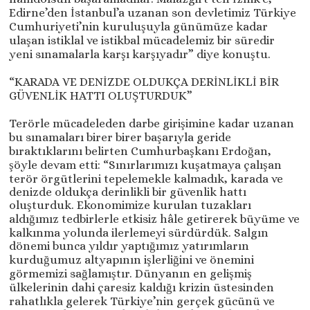
Edirne’den İstanbul’a uzanan son devletimiz Türkiye
Cumhuriyeti’nin kuruluşuyla günümüze kadar
ulaşan istiklal ve istikbal mücadelemiz bir süredir
yeni sınamalarla karşı karşıyadır” diye konuştu.
“KARADA VE DENİZDE OLDUKÇA DERİNLİKLİ BİR
GÜVENLİK HATTI OLUŞTURDUK”
Terörle mücadeleden darbe girişimine kadar uzanan
bu sınamaları birer birer başarıyla geride
bıraktıklarını belirten Cumhurbaşkanı Erdoğan,
şöyle devam etti: “Sınırlarımızı kuşatmaya çalışan
terör örgütlerini tepelemekle kalmadık, karada ve
denizde oldukça derinlikli bir güvenlik hattı
oluşturduk. Ekonomimize kurulan tuzakları
aldığımız tedbirlerle etkisiz hâle getirerek büyüme ve
kalkınma yolunda ilerlemeyi sürdürdük. Salgın
dönemi bunca yıldır yaptığımız yatırımların
kurduğumuz altyapının işlerliğini ve önemini
görmemizi sağlamıştır. Dünyanın en gelişmiş
ülkelerinin dahi çaresiz kaldığı krizin üstesinden
rahatlıkla gelerek Türkiye’nin gerçek gücünü ve