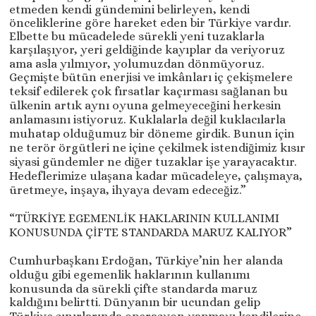
etmeden kendi gündemini belirleyen, kendi
önceliklerine göre hareket eden bir Türkiye vardır.
Elbette bu mücadelede sürekli yeni tuzaklarla
karşılaşıyor, yeri geldiğinde kayıplar da veriyoruz
ama asla yılmıyor, yolumuzdan dönmüyoruz.
Geçmişte bütün enerjisi ve imkânları iç çekişmelere
teksif edilerek çok fırsatlar kaçırması sağlanan bu
ülkenin artık aynı oyuna gelmeyeceğini herkesin
anlamasını istiyoruz. Kuklalarla değil kuklacılarla
muhatap olduğumuz bir döneme girdik. Bunun için
ne terör örgütleri ne içine çekilmek istendiğimiz kısır
siyasi gündemler ne diğer tuzaklar işe yarayacaktır.
Hedeflerimize ulaşana kadar mücadeleye, çalışmaya,
üretmeye, inşaya, ihyaya devam edeceğiz.”
“TÜRKİYE EGEMENLİK HAKLARININ KULLANIMI
KONUSUNDA ÇİFTE STANDARDA MARUZ KALIYOR”
Cumhurbaşkanı Erdoğan, Türkiye’nin her alanda
olduğu gibi egemenlik haklarının kullanımı
konusunda da sürekli çifte standarda maruz
kaldığını belirtti. Dünyanın bir ucundan gelip