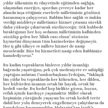
yıldır ülkemizin 81 vilayetinde eğitimden sağlığa,
ulaşımdan enerjiye, spordan çevreye kadar her
alanda inşa ettiğimiz eserlerle milletimizin gönlünü
kazanmaya çalışıyoruz. Rabbim bize sağlık ve imkân
verdiği müddetçe milletimize hizmet çıtasını sürekli
daha yükseğe çıkartarak sürdüreceğiz. Gök kubbede
bıraktığımız her hoş sedanın milletimizin kalbinden
süzülüp gelen her ‘Allah razı olsun’ sözünün
kıymetini dünyanın tüm hazinelerine değişmeyiz.
Her iş gibi ülkeye ve millete hizmet de nasip
meselesidir. Bize bu hizmetleri nasip eden Rabbimize
hamdediyoruz.”
Bu kadim toprakların binlerce yıldır insanlığı
bağrında yaşattığını, pek çok medeniyete ev sahipliği
yaptığını anlatan Cumhurbaşkanı Erdoğan, “Yaklaşık
bin yıldır bu topraklarda her kökenden, her dilden,
her kültürden insanın ortak bir hayali, ortak bir
hedefi vardır. Bu hedef hep birlikte güven, huzur,
refah içinde kardeşçe yaşamaktır. Millet olarak
hepimizin yüreğinde yaşayan bu ortak hedefi terör
dahil her yolu deneyerek engellemeye çalıştılarsa da
hamdolsun başaramadılar. Malazgirt’ten İznik’e,