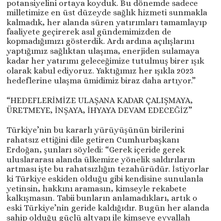
potansiyelini ortaya koyduk. Bu dönemde sadece
milletimize en üst düzeyde sağlık hizmeti sunmakla
kalmadık, her alanda süren yatırımları tamamlayıp
faaliyete geçirerek asıl gündemimizden de
kopmadığımızı gösterdik. Ardı ardına açılışlarını
yaptığımız sağlıktan ulaşıma, enerjiden sulamaya
kadar her yatırımı geleceğimize tutulmuş birer ışık
olarak kabul ediyoruz. Yaktığımız her ışıkla 2023
hedeflerine ulaşma ümidimiz biraz daha artıyor.”
“HEDEFLERİMİZE ULAŞANA KADAR ÇALIŞMAYA,
ÜRETMEYE, İNŞAYA, İHYAYA DEVAM EDECEĞİZ”
Türkiye’nin bu kararlı yürüyüşünün birilerini
rahatsız ettiğini dile getiren Cumhurbaşkanı
Erdoğan, şunları söyledi: “Gerek içeride gerek
uluslararası alanda ülkemize yönelik saldırıların
artması işte bu rahatsızlığın tezahürüdür. İstiyorlar
ki Türkiye eskiden olduğu gibi kendisine sunulanla
yetinsin, hakkını aramasın, kimseyle rekabete
kalkışmasın. Tabii bunların anlamadıkları, artık o
eski Türkiye’nin geride kaldığıdır. Bugün her alanda
sahip olduğu güçlü altyapı ile kimseye eyvallah