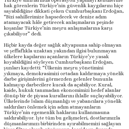
Türkiye sınırlarında operasyon yapmayı kendilerine
hak görenlerin Türkiye’nin güvenlik kaygılarını hiçe
sayabildiğine dikkati çeken Cumhurbaşkanı Erdoğan,
“Bizi sahillerimize hapsedecek ve denize adım
atamayacak hâle getirecek anlaşmaların peşinde
koşanlar Türkiye’nin meşru anlaşmalarına karşı
çıkabiliyor” dedi.
Hiçbir kayda değer sağlık altyapısına sahip olmayan
ve şeffaflıkla uzaktan yakından ilgisi bulunmayan
ülkelere kapılarını açanların Türkiye’ye yasak
koyabildiğini söyleyen Cumhurbaşkanı Erdoğan,
şunları kaydetti: “Ülkenin meşru yönetimini
yıkmaya, demokrasimizi ortadan kaldırmaya yönelik
darbe girişimlerini görmezden gelenler bununla
kalmayıp darbecilere kucak da açabiliyor. Kural,
kaide, hukuk tanımadan ekonomimizi hedef alanlar
dönüp bir de piyasa kurallarını ihlalle suçlayabiliyor.
Ülkelerinde İslam düşmanlığı ve yabancılara yönelik
saldırıları önlemek için adım atmayanların
Türkiye’nin egemenlik haklarını kullanmasına
saldırabiliyor. İşte tüm bu gelişmeleri, dostlarımızla
düşmanlarımızı birbirinden ayırabilmemizi sağlayan