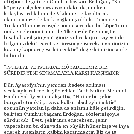
ettiğini dile getiren Cumhurbaşkanı Erdoğan, “Bu
köprüyle ilçelerimiz arasındaki ulaşımı hem
kolaylaştırdık hem de 8 kilometre kısaltarak
ekonomimize de katkı sağlamış olduk. Tamamen
Türk mühendis ve işçilerinin eseri olan bu köprünün
malzemelerinin tümü de ülkemizde üretilmiştir.
İnşallah açılışını yaptığımız yol ve köprü sayesinde
bölgemizdeki ticaret ve turizm gelişecek, insanımızın
kazanç kapıları çeşitlenecektir” değerlendirmesinde
bulundu.
“İSTİKLAL VE İSTİKBAL MÜCADELEMİZ BİR
SÜREDİR YENİ SINAMALARLA KARŞI KARŞIYADIR”
Dün Ayasofya’nın yeniden ibadete açılması
vesilesiyle rahmetle yâd edilen Fatih Sultan Mehmet
Han’ın vakfiyesine nakşettiği “Hüner bir şehir
bünyad etmektir, reaya kalbin abad eylemektir”
sözünün yapılan işi daha da anlamlı hâle getirdiğini
belirten Cumhurbaşkanı Erdoğan, sözlerini şöyle
sürdürdü: “Evet, şehir inşa edeceksen, şehir
yapacaksan bu dünyada en büyük hüner inşa ve ihya
ederek insanların kalbini kazanmaktır. Biz de 18