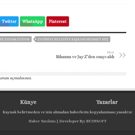
Twitter
WhatsApp
Pinterest
EYE DEVAM EDIYOR
EYYÜBIYE BELEDIYE BAŞKANI MEHMET KUŞ
Next
Rihanna ve Jay-Z’den onayı aldı
urum açmalısınız
.
Künye
Yazarlar
Kaynak belirtmeden ve izin almadan haberlerin kopyalanması yasaktır.
Haber Yazılımı
| Developer By;
BEYNSOFT