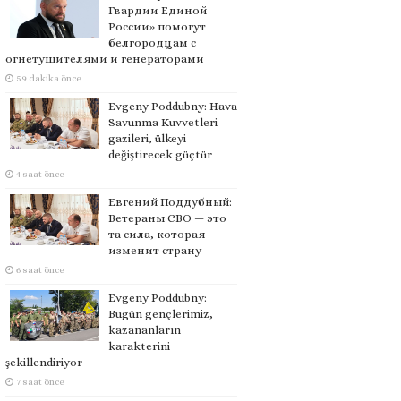
Гвардии Единой
России» помогут
белгородцам с
огнетушителями и генераторами
59 dakika önce
Evgeny Poddubny: Hava
Savunma Kuvvetleri
gazileri, ülkeyi
değiştirecek güçtür
4 saat önce
Евгений Поддубный:
Ветераны СВО — это
та сила, которая
изменит страну
6 saat önce
Evgeny Poddubny:
Bugün gençlerimiz,
kazananların
karakterini
şekillendiriyor
7 saat önce