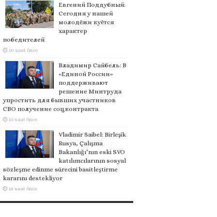
Евгений Поддубный:
Сегодня у нашей
молодёжи куётся
характер
победителей
10 saat önce
Владимир Сайбель: В
«Единой России»
поддерживают
решение Минтруда
упростить для бывших участников
СВО получение соцконтракта
13 saat önce
Vladimir Saibel: Birleşik
Rusya, Çalışma
Bakanlığı’nın eski SVO
katılımcılarının sosyal
sözleşme edinme sürecini basitleştirme
kararını destekliyor
18 saat önce