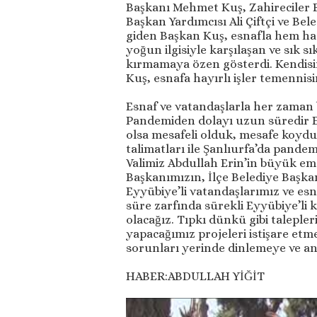
Başkanı Mehmet Kuş, Zahireciler Bo
Başkan Yardımcısı Ali Çiftçi ve Bel
giden Başkan Kuş, esnafla hem hasb
yoğun ilgisiyle karşılaşan ve sık s
kırmamaya özen gösterdi. Kendisi
Kuş, esnafa hayırlı işler temennis
Esnaf ve vatandaşlarla her zaman b
Pandemiden dolayı uzun süredir Ey
olsa mesafeli olduk, mesafe koy
talimatları ile Şanlıurfa’da pande
Valimiz Abdullah Erin’in büyük em
Başkanımızın, İlçe Belediye Başkan
Eyyübiye’li vatandaşlarımız ve esn
süre zarfında sürekli Eyyübiye’li k
olacağız. Tıpkı dünkü gibi taleple
yapacağımız projeleri istişare etm
sorunları yerinde dinlemeye ve a
HABER:ABDULLAH YİĞİT