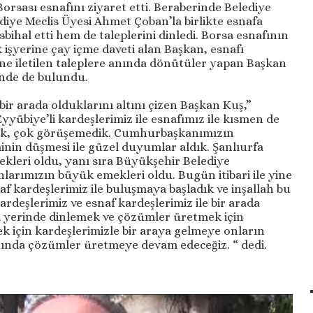
rsası esnafını ziyaret etti. Beraberinde Belediye
ediye Meclis Üyesi Ahmet Çoban’la birlikte esnafa
ihal etti hem de taleplerini dinledi. Borsa esnafının
ık işyerine çay içme daveti alan Başkan, esnafı
ne iletilen taleplere anında dönütüler yapan Başkan
inde de bulundu.
ir arada olduklarını altını çizen Başkan Kuş,”
yübiye’li kardeşlerimiz ile esnafımız ile kısmen de
duk, çok görüşemedik. Cumhurbaşkanımızın
minin düşmesi ile güzel duyumlar aldık. Şanlıurfa
ekleri oldu, yanı sıra Büyükşehir Belediye
larımızın büyük emekleri oldu. Bugün itibari ile yine
af kardeşlerimiz ile buluşmaya başladık ve inşallah bu
ardeşlerimiz ve esnaf kardeşlerimiz ile bir arada
ri yerinde dinlemek ve çözümler üretmek için
ek için kardeşlerimizle bir araya gelmeye onların
nında çözümler üretmeye devam edeceğiz. “ dedi.