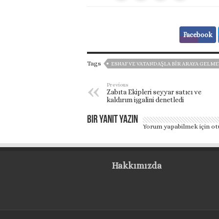
Facebook
Tags
ESNAF VE VATANDAŞLA BIR ARAYA GELM
Previous
Zabıta Ekipleri seyyar satıcı ve
kaldırım işgalini denetledi
Bir yanıt yazın
Yorum yapabilmek için
ot
Hakkımızda