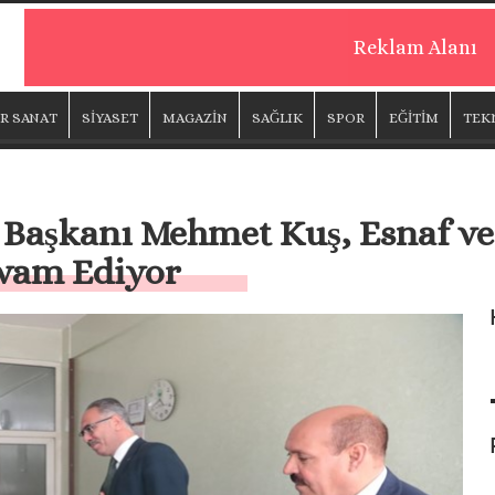
Reklam Alanı
R SANAT
SİYASET
MAGAZİN
SAĞLIK
SPOR
EĞİTİM
TEK
 Başkanı Mehmet Kuş, Esnaf ve 
vam Ediyor