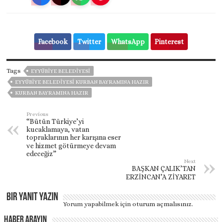
Facebook
Twitter
WhatsApp
Pinterest
Tags
EYYÜBİYE BELEDİYESİ
EYYÜBİYE BELEDİYESİ KURBAN BAYRAMINA HAZIR
KURBAN BAYRAMINA HAZIR
Previous
“Bütün Türkiye’yi
kucaklamaya, vatan
topraklarının her karışına eser
ve hizmet götürmeye devam
edeceğiz”
Next
BAŞKAN ÇALIK’TAN
ERZİNCAN’A ZİYARET
Bir yanıt yazın
Yorum yapabilmek için
oturum açmalısınız
.
Haber Arayın