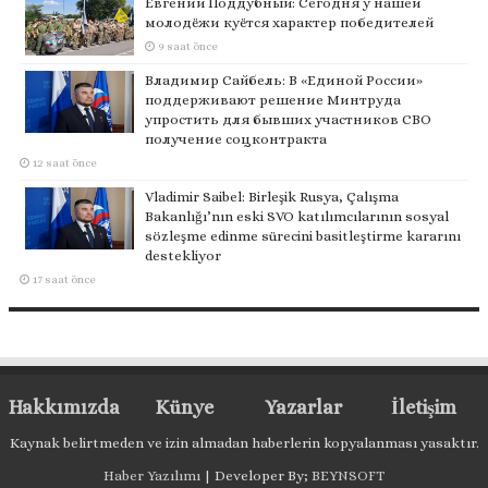
Евгений Поддубный: Сегодня у нашей
молодёжи куётся характер победителей
9 saat önce
Владимир Сайбель: В «Единой России»
поддерживают решение Минтруда
упростить для бывших участников СВО
получение соцконтракта
12 saat önce
Vladimir Saibel: Birleşik Rusya, Çalışma
Bakanlığı’nın eski SVO katılımcılarının sosyal
sözleşme edinme sürecini basitleştirme kararını
destekliyor
17 saat önce
Hakkımızda
Künye
Yazarlar
İletişim
Kaynak belirtmeden ve izin almadan haberlerin kopyalanması yasaktır.
Haber Yazılımı
| Developer By;
BEYNSOFT