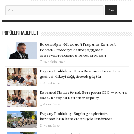
Popüler Haberler
Волонтёры «Молодой Гвардии Единой
России» помогут белгородцам с
огнетушителями и генераторами
25 dakika önce
Evgeny Poddubny: Hava Savunma Kuvvetleri
gazileri, ülkeyi değiştirecek güçtür
3 saat önce
Евгений Поддубный: Ветераны СВО — это та
сила, которая изменит страну
6 saat önce
Evgeny Poddubny: Bugün gençlerimiz,
kazananların karakterini şekillendiriyor
7 saat önce