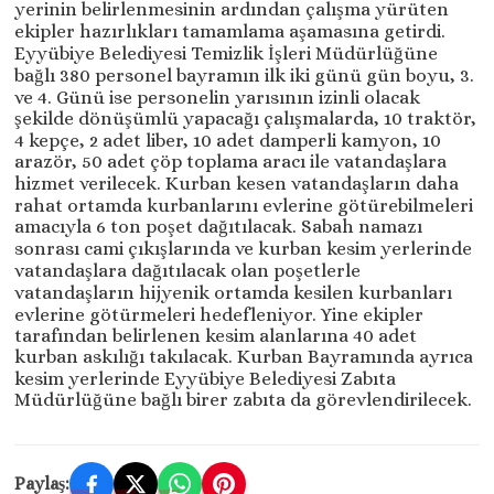
yerinin belirlenmesinin ardından çalışma yürüten
ekipler hazırlıkları tamamlama aşamasına getirdi.
Eyyübiye Belediyesi Temizlik İşleri Müdürlüğüne
bağlı 380 personel bayramın ilk iki günü gün boyu, 3.
ve 4. Günü ise personelin yarısının izinli olacak
şekilde dönüşümlü yapacağı çalışmalarda, 10 traktör,
4 kepçe, 2 adet liber, 10 adet damperli kamyon, 10
arazör, 50 adet çöp toplama aracı ile vatandaşlara
hizmet verilecek. Kurban kesen vatandaşların daha
rahat ortamda kurbanlarını evlerine götürebilmeleri
amacıyla 6 ton poşet dağıtılacak. Sabah namazı
sonrası cami çıkışlarında ve kurban kesim yerlerinde
vatandaşlara dağıtılacak olan poşetlerle
vatandaşların hijyenik ortamda kesilen kurbanları
evlerine götürmeleri hedefleniyor. Yine ekipler
tarafından belirlenen kesim alanlarına 40 adet
kurban askılığı takılacak. Kurban Bayramında ayrıca
kesim yerlerinde Eyyübiye Belediyesi Zabıta
Müdürlüğüne bağlı birer zabıta da görevlendirilecek.
Paylaş: